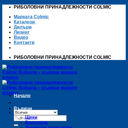
Skip
РИБОЛОВНИ ПРИНАДЛЕЖНОСТИ COLMIC
to
Марката Colmic
content
Каталози
Дилъри
Лизинг
Видео
Контакти
РИБОЛОВНИ ПРИНАДЛЕЖНОСТИ COLMIC
Начало
Въдици
Търсене
Щеки
за:
Болонези
Директни телескопи