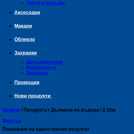
Чанти и калъфи
Аксесоари
Макари
Облекло
Захранки
Допълнителни
Компоненти
Основни
Промоции
Нови продукти
Начало
/
Продуктът Дължина на въдица
/
2.10м
Филтър
Показване на единствения резултат