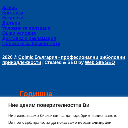
За нас
Контакти
Каталози
Дилъри
Условия за ползване
Общи условия
Доставка и рекламация
Политики за бисквитките
2026 ©
Colmic България - професионални риболовни
принадлежности
| Created & SEO by
Web Site SEO
Годишна
инвентаризация
Ние ценим поверителността Ви
Ние използваме бисквитки, за да подобрим изживяването
Уважаеми Клиенти,
Поради годишна инвентаризация в
Ви при сърфиране, за да показваме персонализирани
периода
8-15 Август
сайта и магазина