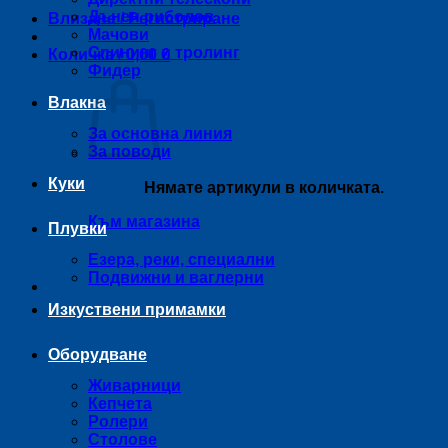
Дънен риболов
Влизане / Регистриране
Мачови
Спининг и тролинг
Количка /
0,00
€
Фидер
Влакна
За основна линия
За поводи
Куки
Нямате артикули в количката.
Към магазина
Плувки
Езера, реки, специални
Подвижни и ваглерни
Изкуствени примамки
Оборудване
Живарници
Кепчета
Ролери
Столове