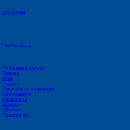
Телефон за консултации:
0888 520 590
E-mail:
info@colmic.bg
Категории
Риболовни пръти
Влакна
Куки
Плувки
Изкуствени примамки
Оборудване
Аксесоари
Макари
Облекло
Подхранки
Полезни връзки