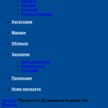
Кепчета
Ролери
Столове
Чанти и калъфи
Аксесоари
Макари
Облекло
Захранки
Допълнителни
Компоненти
Основни
Промоции
Нови продукти
Начало
/
Продуктът Дължина на въдица
/
8м
Филтър