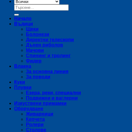
Търсене
за:
Начало
Въдици
Щеки
Болонези
Директни телескопи
Дънен риболов
Мачови
Спининг и тролинг
Фидер
Влакна
За основна линия
За поводи
Куки
Плувки
Езера, реки, специални
Подвижни и ваглерни
Изкуствени примамки
Оборудване
Живарници
Кепчета
Ролери
Столове