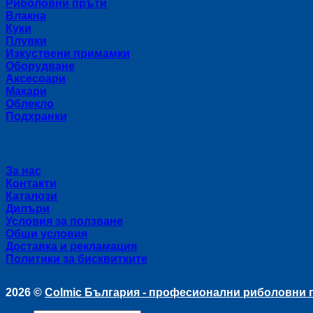
Риболовни пръти
Влакна
Куки
Плувки
Изкуствени примамки
Оборудване
Аксесоари
Макари
Облекло
Подхранки
Полезни връзки
За нас
Контакти
Каталози
Дилъри
Условия за ползване
Общи условия
Доставка и рекламация
Политики за бисквитките
2026 ©
Colmic България - професионални риболовни