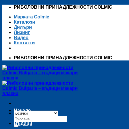
Skip
РИБОЛОВНИ ПРИНАДЛЕЖНОСТИ COLMIC
to
Марката Colmic
content
Каталози
Дилъри
Лизинг
Видео
Контакти
РИБОЛОВНИ ПРИНАДЛЕЖНОСТИ COLMIC
Начало
Търсене
за:
Въдици