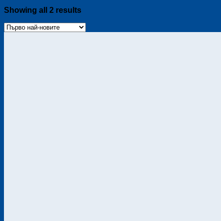
Sorted
Showing all 2 results
by
latest