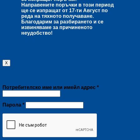
Направените поръчки в този период
ще се изпращат от
17-ти Август
по
реда на тяхното получаване.
Благодарим за разбирането и се
извиняваме за причиненото
неудобство!
X
Влизане
Задължително
Потребителско име или имейл адрес
*
Задължително
Парола
*