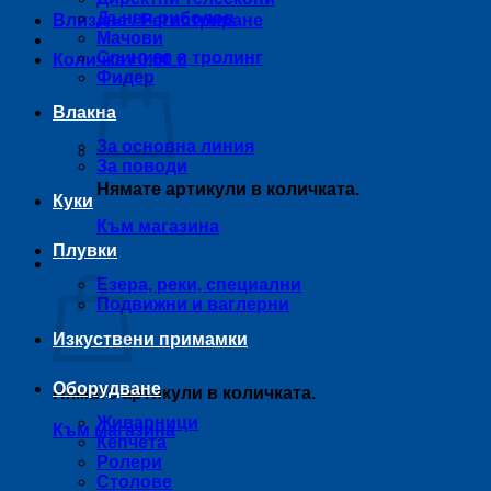
Дънен риболов
Влизане / Регистриране
Мачови
Спининг и тролинг
Количка /
0,00
€
Фидер
Влакна
За основна линия
За поводи
Нямате артикули в количката.
Куки
Към магазина
Плувки
Количка
Езера, реки, специални
Подвижни и ваглерни
Изкуствени примамки
Оборудване
Нямате артикули в количката.
Живарници
Към магазина
Кепчета
Ролери
Столове