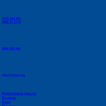
Телефони за поръчки:
(032) 260 520
0885 14 15 97
Телефон за консултации:
0888 520 590
E-mail:
info@colmic.bg
Категории
Риболовни пръти
Влакна
Куки