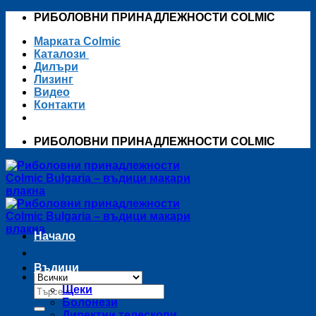
Skip
РИБОЛОВНИ ПРИНАДЛЕЖНОСТИ COLMIC
to
Марката Colmic
content
Каталози
Дилъри
Лизинг
Видео
Контакти
РИБОЛОВНИ ПРИНАДЛЕЖНОСТИ COLMIC
Начало
Въдици
Търсене
Щеки
за:
Болонези
Директни телескопи