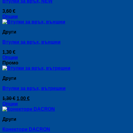
Втулки за връх, NEW
variants.
The
3,60
€
options
Опции
may
This
be
product
chosen
Други
has
on
multiple
the
Втулки за връх, външни
variants.
product
The
page
1,30
€
options
Опции
may
This
Промо
be
product
chosen
has
on
Други
multiple
the
variants.
product
Втулки за връх, вътрешни
The
page
options
Original
Текущата
1,30
€
1,00
€
may
price
цена
Опции
be
This
was:
е:
chosen
product
1,30 €.
1,00 €.
on
Други
has
the
multiple
product
Конектори DACRON
variants.
page