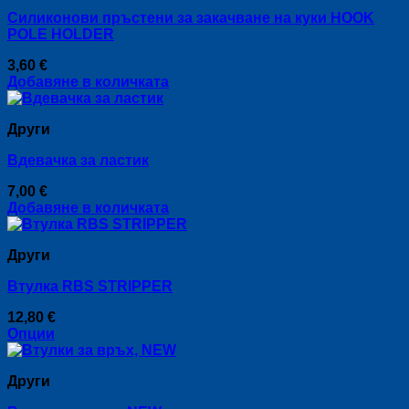
variants.
Силиконови пръстени за закачване на куки HOOK
The
POLE HOLDER
options
may
3,60
€
be
Добавяне в количката
chosen
on
the
Други
product
page
Вдевачка за ластик
7,00
€
Добавяне в количката
Други
Втулка RBS STRIPPER
12,80
€
Опции
This
product
Други
has
multiple