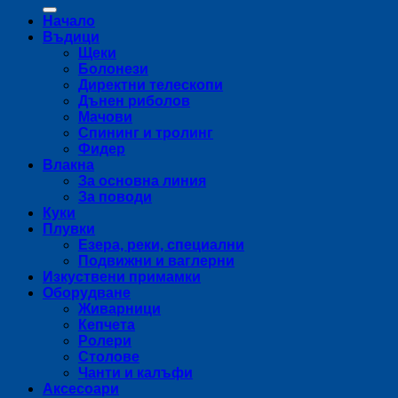
за:
Начало
Въдици
Щеки
Болонези
Директни телескопи
Дънен риболов
Мачови
Спининг и тролинг
Фидер
Влакна
За основна линия
За поводи
Куки
Плувки
Езера, реки, специални
Подвижни и ваглерни
Изкуствени примамки
Оборудване
Живарници
Кепчета
Ролери
Столове
Чанти и калъфи
Аксесоари