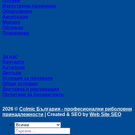
Плувки
Изкуствени примамки
Оборудване
Аксесоари
Макари
Облекло
Подхранки
Полезни връзки
За нас
Контакти
Каталози
Дилъри
Условия за ползване
Общи условия
Доставка и рекламация
Политики за бисквитките
2026 ©
Colmic България - професионални риболовни
принадлежности
| Created & SEO by
Web Site SEO
Търсене