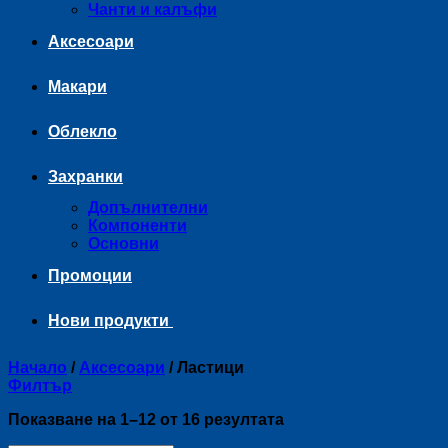
Чанти и калъфи
Аксесоари
Макари
Облекло
Захранки
Допълнителни
Компоненти
Основни
Промоции
Нови продукти
Начало
/
Аксесоари
/
Ластици
Филтър
Sorted
Показване на 1–12 от 16 резултата
by