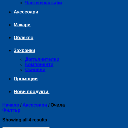
Чанти и калъфи
Аксесоари
Макари
Облекло
Захранки
Допълнителни
Компоненти
Основни
Промоции
Нови продукти
Начало
/
Аксесоари
/
Очила
Филтър
Sorted
Showing all 4 results
by