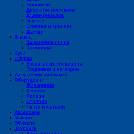
Болонези
Директни телескопи
Дънен риболов
Мачови
Спининг и тролинг
Фидер
Влакна
За основна линия
За поводи
Куки
Плувки
Езера, реки, специални
Подвижни и ваглерни
Изкуствени примамки
Оборудване
Живарници
Кепчета
Ролери
Столове
Чанти и калъфи
Аксесоари
Макари
Облекло
Захранки
Допълнителни