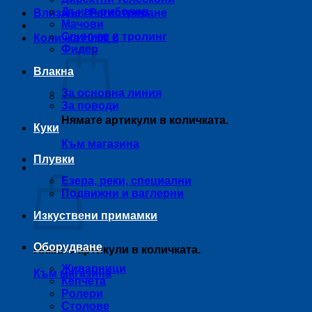
Дънен риболов
Влизане / Регистриране
Мачови
Спининг и тролинг
Количка /
0,00
€
Фидер
Влакна
За основна линия
За поводи
Нямате артикули в количката.
Куки
Към магазина
Плувки
Количка
Езера, реки, специални
Подвижни и ваглерни
Изкуствени примамки
Оборудване
Нямате артикули в количката.
Живарници
Към магазина
Кепчета
Ролери
Столове