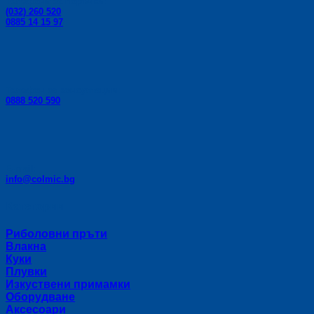
Телефони за поръчки:
(032) 260 520
0885 14 15 97
Телефон за консултации:
0888 520 590
E-mail:
info@colmic.bg
Категории
Риболовни пръти
Влакна
Куки
Плувки
Изкуствени примамки
Оборудване
Аксесоари