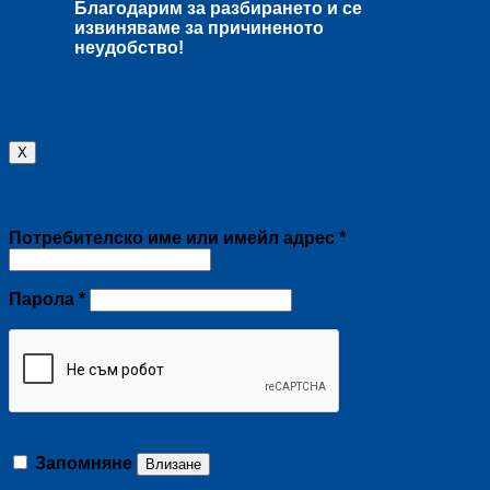
Благодарим за разбирането и се
извиняваме за причиненото
неудобство!
X
Влизане
Задължително
Потребителско име или имейл адрес
*
Задължително
Парола
*
Запомняне
Влизане