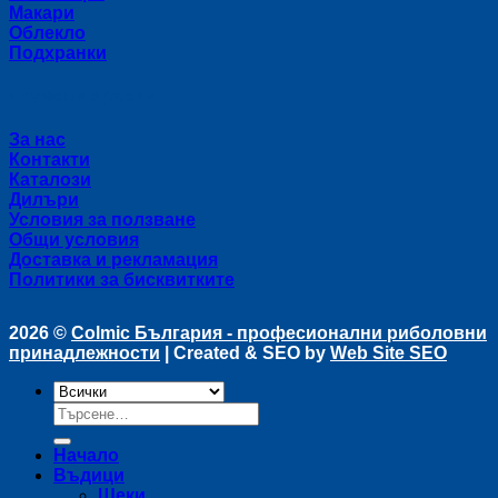
Макари
Облекло
Подхранки
Полезни връзки
За нас
Контакти
Каталози
Дилъри
Условия за ползване
Общи условия
Доставка и рекламация
Политики за бисквитките
2026 ©
Colmic България - професионални риболовни
принадлежности
| Created & SEO by
Web Site SEO
Търсене
за:
Начало
Въдици
Щеки