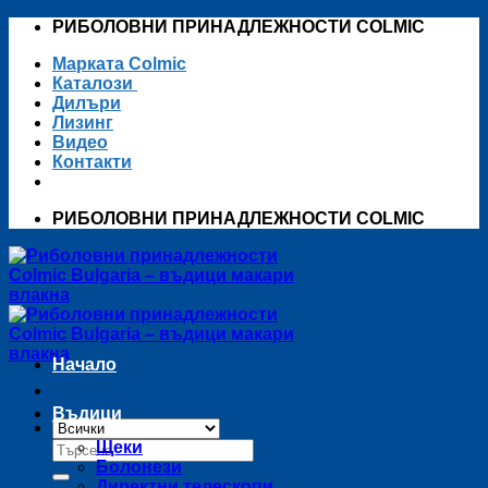
Skip
РИБОЛОВНИ ПРИНАДЛЕЖНОСТИ COLMIC
to
Марката Colmic
content
Каталози
Дилъри
Лизинг
Видео
Контакти
РИБОЛОВНИ ПРИНАДЛЕЖНОСТИ COLMIC
Начало
Въдици
Търсене
Щеки
за:
Болонези
Директни телескопи