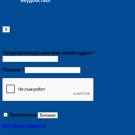
неудобство!
X
Влизане
Задължително
Потребителско име или имейл адрес
*
Задължително
Парола
*
Запомняне
Влизане
Изгубена парола?