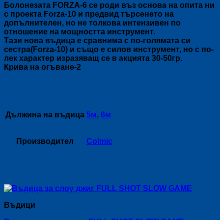
Болонезата FORZA-6 се роди въз основа на опита ни
с проекта Forza-10 и предвид търсенето на
допълнителен, но не толкова интензивен по
отношение на мощността инструмент.
Тази нова въдица е сравнима с по-голямата си
сестра(Forza-10) и също е силов инструмент, но с по-
лек характер изразяващ се в акцията 30-50гр.
Крива на огъване-2
Допълнителна информация
Дължина на въдица
5м
,
6м
Производител
Colmic
Свързани продукти
Въдици