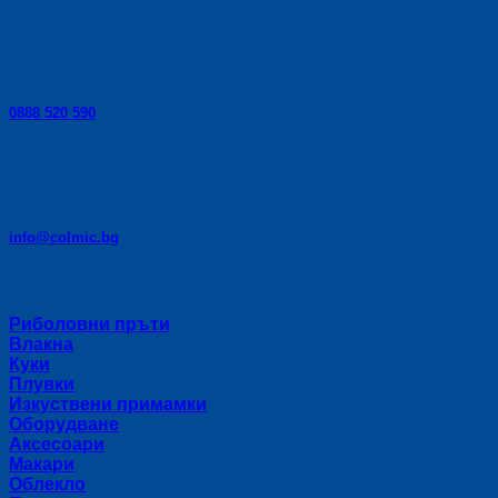
Телефон за консултации:
0888 520 590
E-mail:
info@colmic.bg
Категории
Риболовни пръти
Влакна
Куки
Плувки
Изкуствени примамки
Оборудване
Аксесоари
Макари
Облекло