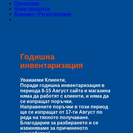
Промоции
Нови продукти
Влизане / Регистриране
Годишна
инвентаризация
Уважаеми Клиенти,
Поради годишна инвентаризация в
периода
8-15 Август
сайта и магазина
няма да работят с клиенти, и няма да
се изпращат поръчки.
Направените поръчки в този период
ще се изпращат от
17-ти Август
по
реда на тяхното получаване.
Благодарим за разбирането и се
извиняваме за причиненото