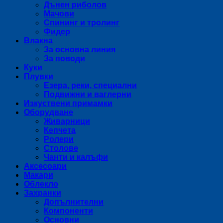
Дънен риболов
Мачови
Спининг и тролинг
Фидер
Влакна
За основна линия
За поводи
Куки
Плувки
Езера, реки, специални
Подвижни и ваглерни
Изкуствени примамки
Оборудване
Живарници
Кепчета
Ролери
Столове
Чанти и калъфи
Аксесоари
Макари
Облекло
Захранки
Допълнителни
Компоненти
Основни