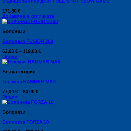
Въдица за слоу джиг FULL SHOT SLOW GAME
171,80
€
Добавяне в количката
Болонези
Болонеза FUSION 200
Price
63,00
€
–
119,00
€
range:
Опции
This
63,00 €
product
through
Без категория
has
119,00 €
multiple
Телемач HAMMER MAX
variants.
The
Price
77,00
€
–
84,00
€
options
range:
Опции
may
This
77,00 €
be
product
through
chosen
Болонези
has
84,00 €
on
multiple
the
Болонеза FORZA 10
variants.
product
The
page