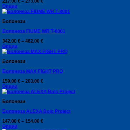
Price
217,00
€
–
273,00
€
options
range:
Опции
may
This
217,00 €
be
product
through
chosen
Болонези
has
273,00 €
on
multiple
the
Болонеза FIUME WR T-8001
variants.
product
The
page
Price
342,00
€
–
462,00
€
options
range:
Опции
may
This
342,00 €
be
product
through
chosen
Болонези
has
462,00 €
on
multiple
the
Болонеза MAX FIGHT PRO
variants.
product
The
page
Price
159,00
€
–
203,00
€
options
range:
Опции
may
This
159,00 €
be
product
through
chosen
Болонези
has
203,00 €
on
multiple
the
Болонеза ALEXA Bolo Project
variants.
product
The
page
Price
147,00
€
–
154,00
€
options
range:
Опции
may