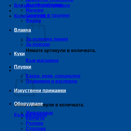
Дънен риболов
Влизане / Регистриране
Мачови
Спининг и тролинг
Количка /
0,00
€
Фидер
Влакна
За основна линия
За поводи
Нямате артикули в количката.
Куки
Към магазина
Плувки
Количка
Езера, реки, специални
Подвижни и ваглерни
Изкуствени примамки
Оборудване
Нямате артикули в количката.
Живарници
Към магазина
Кепчета
Ролери
Столове