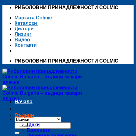
Skip
РИБОЛОВНИ ПРИНАДЛЕЖНОСТИ COLMIC
to
Марката Colmic
content
Каталози
Дилъри
Лизинг
Видео
Контакти
РИБОЛОВНИ ПРИНАДЛЕЖНОСТИ COLMIC
Начало
Въдици
Търсене
Щеки
за:
Болонези
Директни телескопи