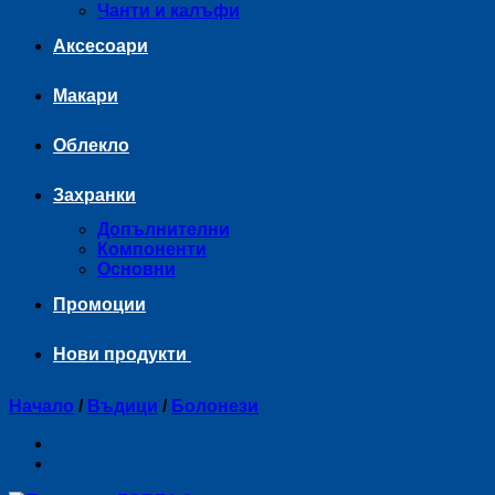
Чанти и калъфи
Аксесоари
Макари
Облекло
Захранки
Допълнителни
Компоненти
Основни
Промоции
Нови продукти
Начало
/
Въдици
/
Болонези