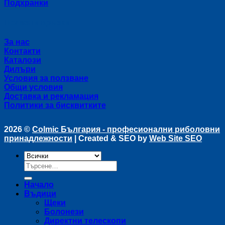
Подхранки
Полезни връзки
За нас
Контакти
Каталози
Дилъри
Условия за ползване
Общи условия
Доставка и рекламация
Политики за бисквитките
2026 ©
Colmic България - професионални риболовни
принадлежности
| Created & SEO by
Web Site SEO
Търсене
за:
Начало
Въдици
Щеки
Болонези
Директни телескопи