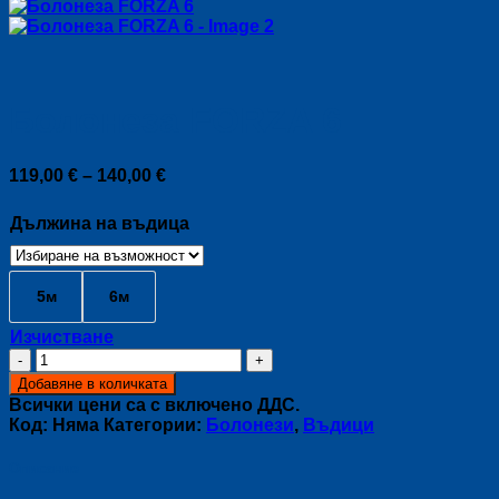
Болонеза FORZA 6
Price
119,00
€
–
140,00
€
range:
119,00 €
Дължина на въдица
through
140,00 €
5м
6м
Изчистване
количество
за
Добавяне в количката
Болонеза
Всички цени са с включено ДДС.
FORZA
Код:
Няма
Категории:
Болонези
,
Въдици
6
Описание