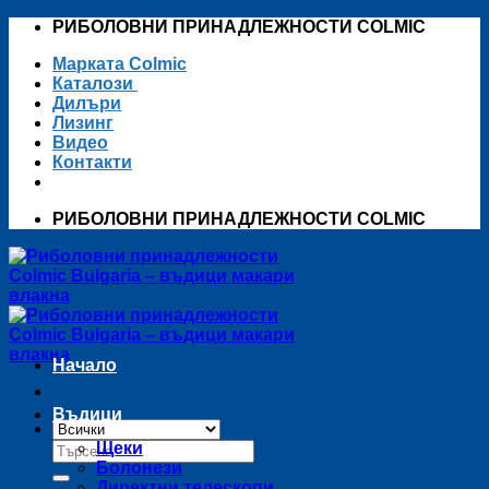
Skip
РИБОЛОВНИ ПРИНАДЛЕЖНОСТИ COLMIC
to
Марката Colmic
content
Каталози
Дилъри
Лизинг
Видео
Контакти
РИБОЛОВНИ ПРИНАДЛЕЖНОСТИ COLMIC
Начало
Въдици
Търсене
Щеки
за:
Болонези
Директни телескопи