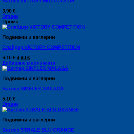
Ваглер VICTORY MULTICOLOR
3,90
€
Опции
This
Промо
product
has
Подвижни и ваглерни
multiple
variants.
Слайдер VICTORY COMPETITION
The
options
Original
Текущата
6,10
€
4,60
€
may
price
цена
Добавяне в количката
be
was:
е:
chosen
6,10 €.
4,60 €.
on
Подвижни и ваглерни
the
product
Ваглер SINFLEX MALAGA
page
5,10
€
Опции
This
product
Подвижни и ваглерни
has
multiple
Ваглер STRALE BLU ORANGE
variants.