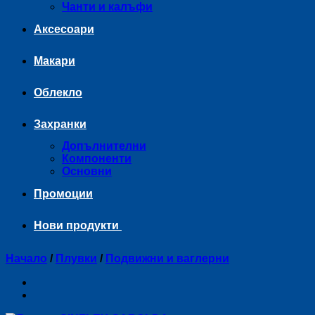
Чанти и калъфи
Аксесоари
Макари
Облекло
Захранки
Допълнителни
Компоненти
Основни
Промоции
Нови продукти
Начало
/
Плувки
/
Подвижни и ваглерни