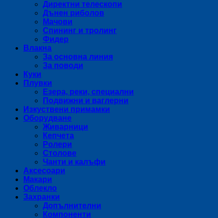
Директни телескопи
Дънен риболов
Мачови
Спининг и тролинг
Фидер
Влакна
За основна линия
За поводи
Куки
Плувки
Езера, реки, специални
Подвижни и ваглерни
Изкуствени примамки
Оборудване
Живарници
Кепчета
Ролери
Столове
Чанти и калъфи
Аксесоари
Макари
Облекло
Захранки
Допълнителни
Компоненти