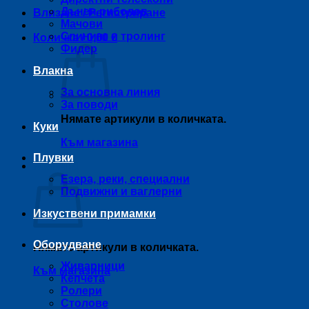
Дънен риболов
Влизане / Регистриране
Мачови
Спининг и тролинг
Количка /
0,00
€
Фидер
Влакна
За основна линия
За поводи
Нямате артикули в количката.
Куки
Към магазина
Плувки
Количка
Езера, реки, специални
Подвижни и ваглерни
Изкуствени примамки
Оборудване
Нямате артикули в количката.
Живарници
Към магазина
Кепчета
Ролери
Столове