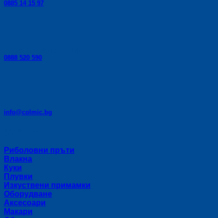
0885 14 15 97
Телефон за консултации:
0888 520 590
E-mail:
info@colmic.bg
Категории
Риболовни пръти
Влакна
Куки
Плувки
Изкуствени примамки
Оборудване
Аксесоари
Макари