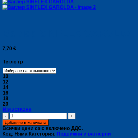
Ваглер SINFLEX GAROLDA
7,70
€
Тегло гр
10
12
14
16
18
20
Изчистване
количество
за
Добавяне в количката
Ваглер
Всички цени са с включено ДДС.
SINFLEX
Код:
Няма
Категория:
Подвижни и ваглерни
GAROLDA