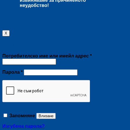
извиняваме за причиненото
неудобство!
X
Влизане
Задължително
Потребителско име или имейл адрес
*
Задължително
Парола
*
Запомняне
Влизане
Изгубена парола?