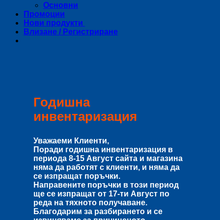
Основни
Промоции
Нови продукти
Влизане / Регистриране
Годишна
инвентаризация
Уважаеми Клиенти,
Поради годишна инвентаризация в
периода
8-15 Август
сайта и магазина
няма да работят с клиенти, и няма да
се изпращат поръчки.
Направените поръчки в този период
ще се изпращат от
17-ти Август
по
реда на тяхното получаване.
Благодарим за разбирането и се