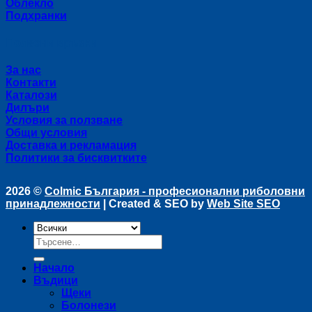
Облекло
Подхранки
Полезни връзки
За нас
Контакти
Каталози
Дилъри
Условия за ползване
Общи условия
Доставка и рекламация
Политики за бисквитките
2026 ©
Colmic България - професионални риболовни
принадлежности
| Created & SEO by
Web Site SEO
Търсене
за:
Начало
Въдици
Щеки
Болонези