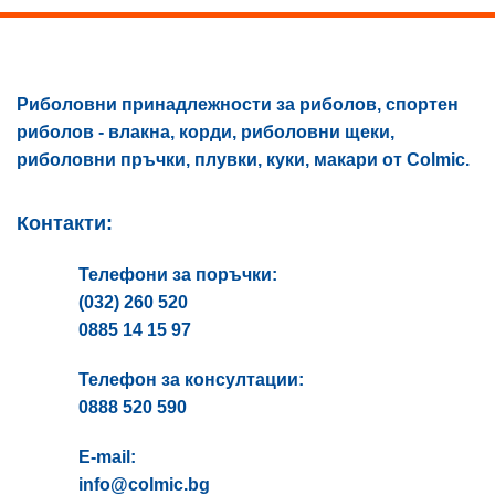
be
chosen
on
the
Риболовни принадлежности за риболов, спортен
product
риболов - влакна, корди, риболовни щеки,
page
риболовни пръчки, плувки, куки, макари от Colmic.
Контакти:
Телефони за поръчки:
(032) 260 520
0885 14 15 97
Телефон за консултации:
0888 520 590
E-mail:
info@colmic.bg