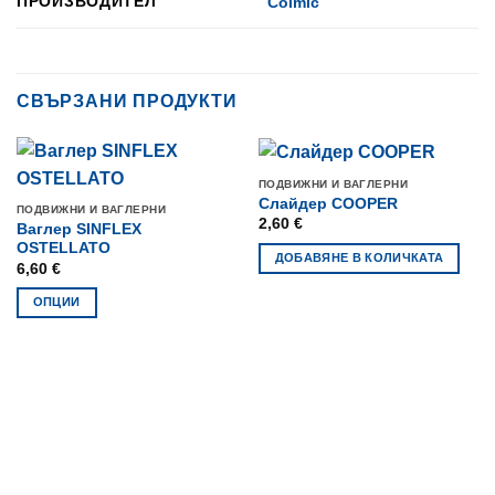
ПРОИЗВОДИТЕЛ
Colmic
СВЪРЗАНИ ПРОДУКТИ
ПОДВИЖНИ И ВАГЛЕРНИ
Слайдер COOPER
ПОДВИЖНИ И ВАГЛЕРНИ
2,60
€
Ваглер SINFLEX
OSTELLATO
ДОБАВЯНЕ В КОЛИЧКАТА
6,60
€
ОПЦИИ
This
product
has
multiple
variants.
The
options
may