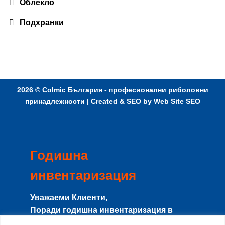
Облекло
Подхранки
2026 ©
Colmic България - професионални риболовни
принадлежности
| Created & SEO by
Web Site SEO
Годишна
инвентаризация
Уважаеми Клиенти,
Поради годишна инвентаризация в
периода
8-15 Август
сайта и магазина