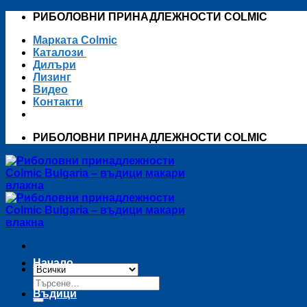
Skip
РИБОЛОВНИ ПРИНАДЛЕЖНОСТИ COLMIC
to
Марката Colmic
content
Каталози
Дилъри
Лизинг
Видео
Контакти
РИБОЛОВНИ ПРИНАДЛЕЖНОСТИ COLMIC
Начало
Търсене
за:
Въдици