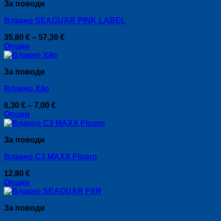
За поводи
has
on
multiple
the
Влакно SEAGUAR PINK LABEL
variants.
product
The
page
Price
35,80
€
–
57,30
€
options
range:
Опции
may
This
35,80 €
be
product
through
chosen
За поводи
has
57,30 €
on
multiple
the
Влакно Xilo
variants.
product
The
page
Price
6,30
€
–
7,00
€
options
range:
Опции
may
This
6,30 €
be
product
through
chosen
За поводи
has
7,00 €
on
multiple
the
Влакно C3 MAXX Fluoro
variants.
product
The
page
12,80
€
options
Опции
may
This
be
product
chosen
За поводи
has
on
multiple
the