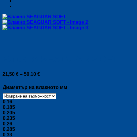
Влакно SEAGUAR SOFT
Price
21,50
€
–
50,10
€
range:
21,50 €
Диаметър на влакното мм
through
50,10 €
0.16
0.185
0.205
0.235
0.26
0.285
0.33