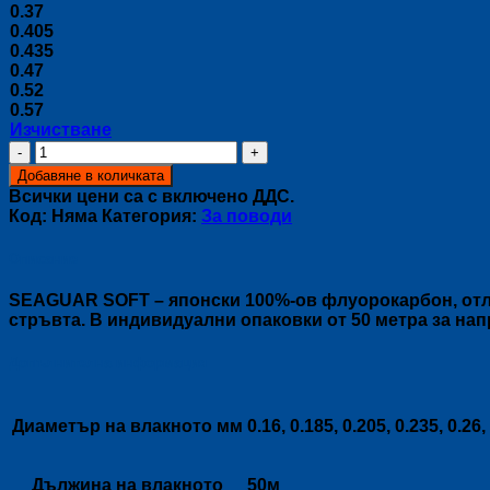
0.37
0.405
0.435
0.47
0.52
0.57
Изчистване
количество
за
Добавяне в количката
Влакно
Всички цени са с включено ДДС.
SEAGUAR
Код:
Няма
Категория:
За поводи
SOFT
Описание
SEAGUAR SOFT – японски 100%-ов флуорокарбон, отлич
стръвта. В индивидуални опаковки от 50 метра за нап
Допълнителна информация
Диаметър на влакното мм
0.16, 0.185, 0.205, 0.235, 0.26,
Дължина на влакното
50м