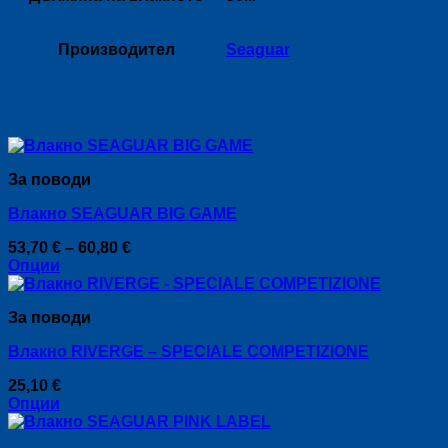
Производител
Seaguar
Свързани продукти
За поводи
Влакно SEAGUAR BIG GAME
Price
53,70
€
–
60,80
€
range:
Опции
This
53,70 €
product
through
За поводи
has
60,80 €
multiple
Влакно RIVERGE – SPECIALE COMPETIZIONE
variants.
The
25,10
€
options
Опции
may
This
be
product
chosen