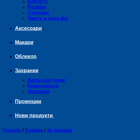
Кепчета
Ролери
Столове
Чанти и калъфи
Аксесоари
Макари
Облекло
Захранки
Допълнителни
Компоненти
Основни
Промоции
Нови продукти
Начало
/
Влакна
/
За поводи