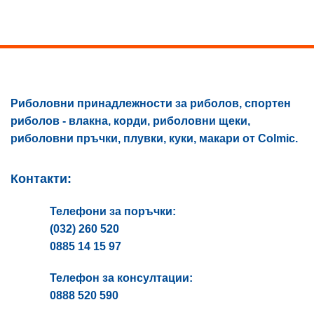
options
may
be
chosen
on
the
product
Риболовни принадлежности за риболов, спортен
page
риболов - влакна, корди, риболовни щеки,
риболовни пръчки, плувки, куки, макари от Colmic.
Контакти:
Телефони за поръчки:
(032) 260 520
0885 14 15 97
Телефон за консултации:
0888 520 590