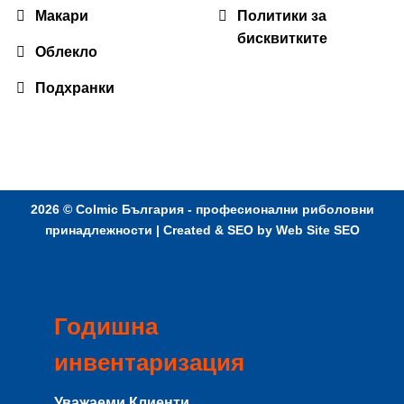
Макари
Политики за
бисквитките
Облекло
Подхранки
2026 ©
Colmic България - професионални риболовни
принадлежности
| Created & SEO by
Web Site SEO
Годишна
инвентаризация
Уважаеми Клиенти,