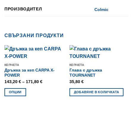
ПРОИЗВОДИТЕЛ
Colmic
СВЪРЗАНИ ПРОДУКТИ
КЕПЧЕТА
КЕПЧЕТА
Дръжка за кеп CARPA X-
Глава с дръжка
POWER
TOURNANET
Price
143,20
€
–
171,80
€
35,80
€
range:
ОПЦИИ
ДОБАВЯНЕ В КОЛИЧКАТА
143,20 €
This
through
product
171,80 €
has
multiple
variants.
The