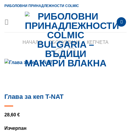
Skip
РИБОЛОВНИ ПРИНАДЛЕЖНОСТИ COLMIC
to
content
НАЧАЛО
/
ОБОРУДВАНЕ
/
КЕПЧЕТА
Глава за кеп T-NAT
28,60
€
Изчерпан