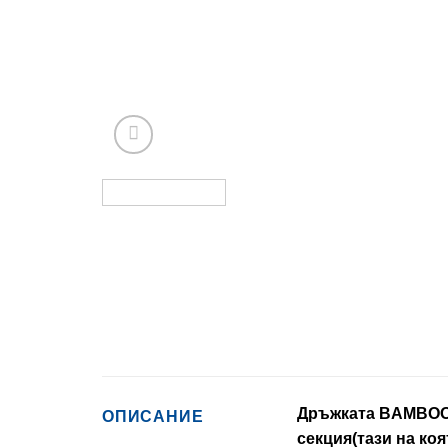
Дръжката BAMBOO е
ОПИСАНИЕ
секция(тази на коя