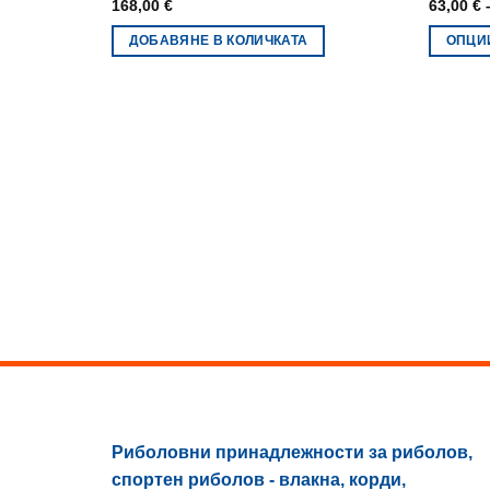
168,00
€
63,00
€
ДОБАВЯНЕ В КОЛИЧКАТА
ОПЦИ
This
product
has
multiple
variants
The
options
may
be
chosen
on
the
product
page
Риболовни принадлежности за риболов,
спортен риболов - влакна, корди,