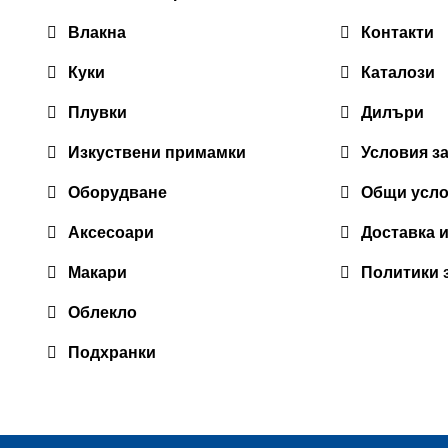
Влакна
Контакти
Куки
Каталози
Плувки
Дилъри
Изкуствени примамки
Условия з
Оборудване
Общи усл
Аксесоари
Доставка 
Макари
Политики 
Облекло
Подхранки