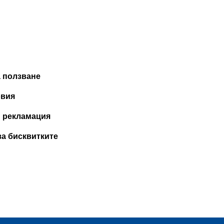
а ползване
овия
и рекламация
за бисквитките