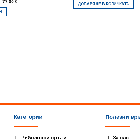
Price
–
77,00
€
ДОБАВЯНЕ В КОЛИЧКАТА
range:
63,00 €
И
through
77,00 €
.
Категории
Полезни вр
Риболовни пръти
За нас