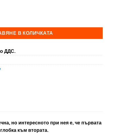
rough
,60 €
п BAMBOO
АВЯНЕ В КОЛИЧКАТА
о ДДС.
е
на, но интересното при нея е, че първата
сглобка към втората.