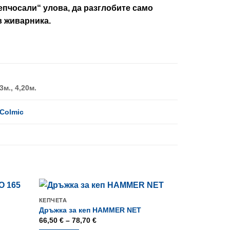
епчосали“ улова, да разглобите само
в живарника.
3м., 4,20м.
Colmic
КЕПЧЕТА
Промо
Дръжка за кеп HAMMER NET
Price
66,50
€
–
78,70
€
range: