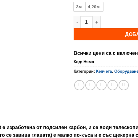
th
3м.
4,20м.
71
количество за Дръжка за ке
ДОБ
Всички цени са с включен
Код:
Няма
Категории:
Кепчета
,
Оборудван
 изработена от подсилен карбон, и се води телескопич
то се завива главата) е малко по-къса и е със щекерна 