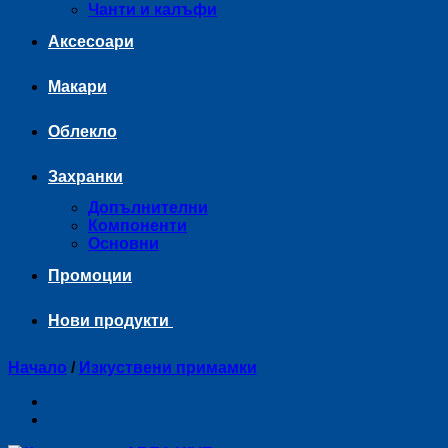
Чанти и калъфи
Аксесоари
Макари
Облекло
Захранки
Допълнителни
Компоненти
Основни
Промоции
Нови продукти
Начало
/
Изкуствени примамки