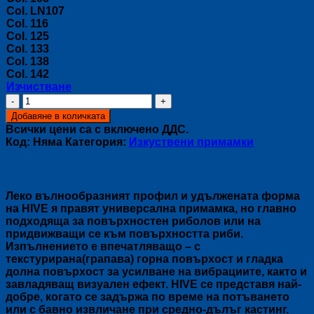
Col. LN107
Col. 116
Col. 125
Col. 133
Col. 138
Col. 142
Изчистване
количество
за
Добавяне в количката
Клатушка
Всички цени са с включено ДДС.
за
Код:
Няма
Категория:
Изкуствени примамки
AREA
HIVE
Описание
Леко вълнообразният профил и удължената форма
на HIVE я правят универсална примамка, но главно
подходяща за повърхностен риболов или на
придвижващи се към повърхността риби.
Изпълнението е впечатляващо – с
текстурирана(грапава) горна повърхост и гладка
долна повърхост за усилване на вибрациите, както и
завладяващ визуален ефект. HIVE се представя най-
добре, когато се задържа по време на потъването
или с бавно извличане при средно-дълъг кастинг.