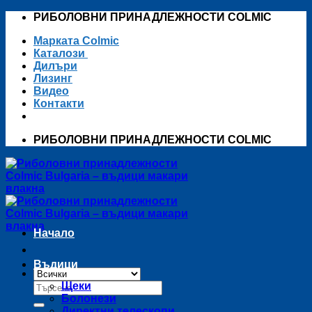
Skip
РИБОЛОВНИ ПРИНАДЛЕЖНОСТИ COLMIC
to
Марката Colmic
content
Каталози
Дилъри
Лизинг
Видео
Контакти
РИБОЛОВНИ ПРИНАДЛЕЖНОСТИ COLMIC
Начало
Въдици
Търсене
Щеки
за:
Болонези
Директни телескопи