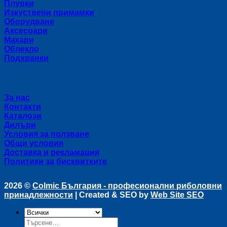
Плувки
Изкуствени примамки
Оборудване
Аксесоари
Макари
Облекло
Подхранки
Полезни връзки
За нас
Контакти
Каталози
Дилъри
Условия за ползване
Общи условия
Доставка и рекламация
Политики за бисквитките
2026 ©
Colmic България - професионални риболовни
принадлежности
| Created & SEO by
Web Site SEO
Търсене