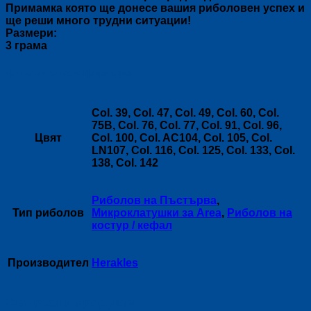
Примамка която ще донесе вашия риболовен успех и
ще реши много трудни ситуации!
Размери:
3 грама
Допълнителна информация
Col. 39, Col. 47, Col. 49, Col. 60, Col.
75B, Col. 76, Col. 77, Col. 91, Col. 96,
Цвят
Col. 100, Col. AC104, Col. 105, Col.
LN107, Col. 116, Col. 125, Col. 133, Col.
138, Col. 142
Риболов на Пъстърва
,
Тип риболов
Микроклатушки за Area
,
Риболов на
костур / кефал
Производител
Herakles
Свързани продукти