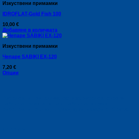
Изкуствени примамки
has
on
multiple
the
IDROFLAT-Gold Fish 100
variants.
product
The
page
10,00
€
options
Добавяне в количката
may
be
chosen
Изкуствени примамки
on
the
Чепаре SABIKI EX-120
product
page
7,20
€
Опции
This
product
has
multiple
Риболовни принадлежности за риболов, спортен
variants.
риболов - влакна, корди, риболовни щеки,
The
риболовни пръчки, плувки, куки, макари от Colmic.
options
may
be
chosen
Контакти:
on