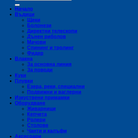
за:
Начало
Въдици
Щеки
Болонези
Директни телескопи
Дънен риболов
Мачови
Спининг и тролинг
Фидер
Влакна
За основна линия
За поводи
Куки
Плувки
Езера, реки, специални
Подвижни и ваглерни
Изкуствени примамки
Оборудване
Живарници
Кепчета
Ролери
Столове
Чанти и калъфи
Аксесоари