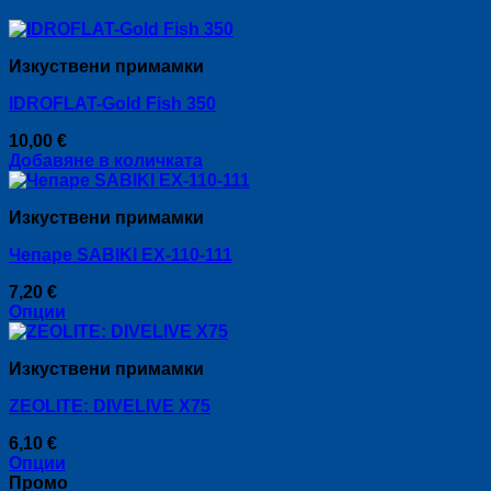
Изкуствени примамки
IDROFLAT-Gold Fish 350
10,00
€
Добавяне в количката
Изкуствени примамки
Чепаре SABIKI EX-110-111
7,20
€
Опции
This
product
Изкуствени примамки
has
multiple
ZEOLITE: DIVELIVE X75
variants.
The
6,10
€
options
Опции
may
This
Промо
be