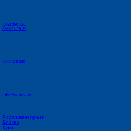
the
product
page
Телефони за поръчки:
(032) 260 520
0885 14 15 97
Телефон за консултации:
0888 520 590
E-mail:
info@colmic.bg
Категории
Риболовни пръти
Влакна
Куки