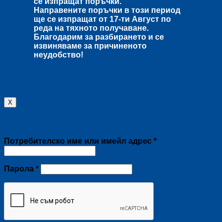
се изпращат поръчки.
Направените поръчки в този период
ще се изпращат от
17-ти Август
по
реда на тяхното получаване.
Благодарим за разбирането и се
извиняваме за причиненото
неудобство!
X
Влизане
Задължително
Потребителско име или имейл адрес
*
Задължително
Парола
*