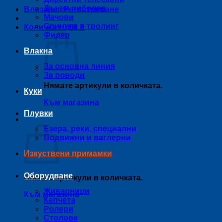
Дънен риболов
Влизане / Регистриране
Мачови
Спининг и тролинг
Количка /
0,00
€
Фидер
Влакна
За основна линия
За поводи
Нямате артикули в количката.
Куки
Към магазина
Плувки
Количка
Езера, реки, специални
Подвижни и ваглерни
Изкуствени примамки
Оборудване
Нямате артикули в количката.
Живарници
Към магазина
Кепчета
Ролери
Столове