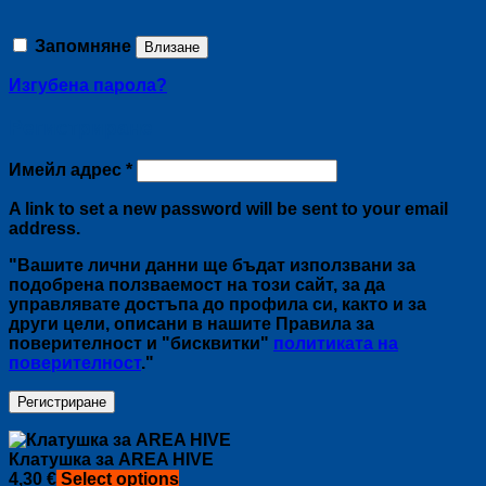
Запомняне
Влизане
Изгубена парола?
Регистриране
Задължително
Имейл адрес
*
A link to set a new password will be sent to your email
address.
"Вашите лични данни ще бъдат използвани за
подобрена ползваемост на този сайт, за да
управлявате достъпа до профила си, както и за
други цели, описани в нашите Правила за
поверителност и "бисквитки"
политиката на
поверителност
."
Регистриране
Клатушка за AREA HIVE
4,30
€
Select options