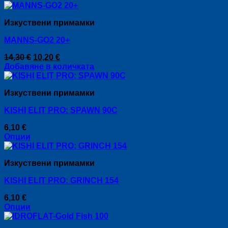
product
chosen
has
on
Изкуствени примамки
multiple
the
variants.
product
MANNS-GO2 20+
The
page
options
Original
Текущата
14,30
€
10,20
€
may
price
цена
Добавяне в количката
be
was:
е:
chosen
14,30 €.
10,20 €.
on
Изкуствени примамки
the
product
KISHI ELIT PRO: SPAWN 90C
page
6,10
€
Опции
This
product
Изкуствени примамки
has
multiple
KISHI ELIT PRO: GRINCH 154
variants.
The
6,10
€
options
Опции
may
This
be
product
chosen