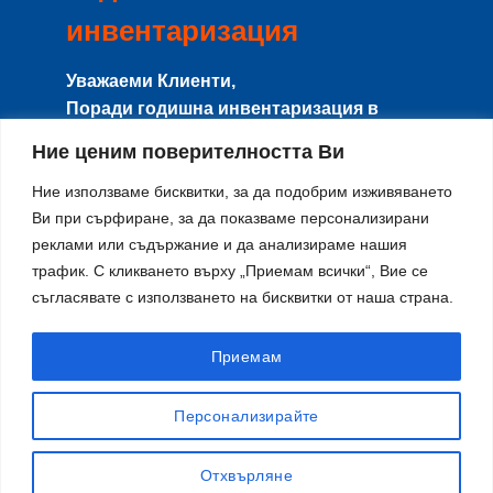
инвентаризация
Уважаеми Клиенти,
Поради годишна инвентаризация в
периода
8-15 Август
сайта и магазина
Ние ценим поверителността Ви
няма да работят с клиенти, и няма да се
изпращат поръчки.
Ние използваме бисквитки, за да подобрим изживяването
Ви при сърфиране, за да показваме персонализирани
Направените поръчки в този период ще
реклами или съдържание и да анализираме нашия
се изпращат от
17-ти Август
по реда на
трафик. С кликването върху „Приемам всички“, Вие се
тяхното получаване.
съгласявате с използването на бисквитки от наша страна.
Благодарим за разбирането и се
извиняваме за причиненото
неудобство!
Приемам
Персонализирайте
Отхвърляне
X