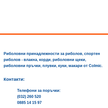
has
multiple
variants.
The
options
may
be
chosen
on
the
product
Риболовни принадлежности за риболов, спортен
page
риболов - влакна, корди, риболовни щеки,
риболовни пръчки, плувки, куки, макари от Colmic.
Контакти:
Телефони за поръчки:
(032) 260 520
0885 14 15 97