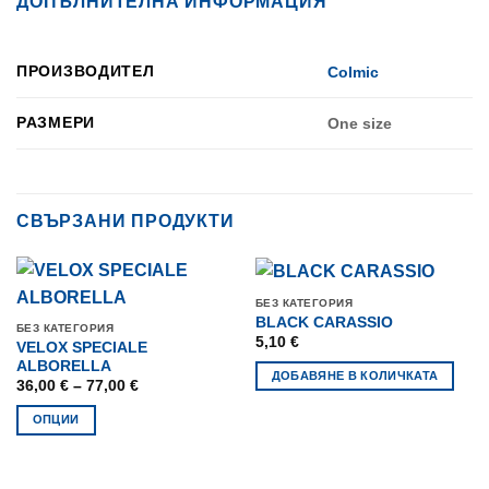
ДОПЪЛНИТЕЛНА ИНФОРМАЦИЯ
ПРОИЗВОДИТЕЛ
Colmic
РАЗМЕРИ
One size
СВЪРЗАНИ ПРОДУКТИ
БЕЗ КАТЕГОРИЯ
BLACK CARASSIO
БЕЗ КАТЕГОРИЯ
5,10
€
VELOX SPECIALE
ALBORELLA
ДОБАВЯНЕ В КОЛИЧКАТА
Price
36,00
€
–
77,00
€
range:
36,00 €
ОПЦИИ
through
77,00 €
This
product