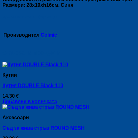
Размери: 28х19хh16см. Синя
Допълнителна информация
Производител
Colmic
Свързани продукти
Кутии
Кутия DOUBLE Black-110
14,30
€
Добавяне в количката
Аксесоари
Съд за жива стръв ROUND MESH