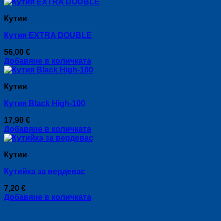
This
3,10 €
be
product
through
chosen
Кутии
has
3,60 €
on
multiple
the
Кутия EXTRA DOUBLE
variants.
product
The
page
56,00
€
options
Добавяне в количката
may
be
chosen
Кутии
on
the
Кутия Black High-100
product
page
17,90
€
Добавяне в количката
Кутии
Кутийка за вердевас
7,20
€
Добавяне в количката