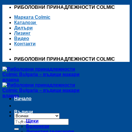
Skip
РИБОЛОВНИ ПРИНАДЛЕЖНОСТИ COLMIC
to
Марката Colmic
content
Каталози
Дилъри
Лизинг
Видео
Контакти
РИБОЛОВНИ ПРИНАДЛЕЖНОСТИ COLMIC
Начало
Въдици
Търсене
Щеки
за:
Болонези
Директни телескопи