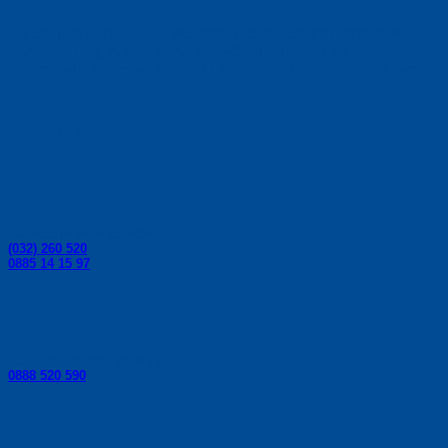
Риболовни принадлежности за риболов, спортен
риболов - влакна, корди, риболовни щеки,
риболовни пръчки, плувки, куки, макари от Colmic.
Контакти:
Телефони за поръчки:
(032) 260 520
0885 14 15 97
Телефон за консултации:
0888 520 590