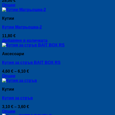
28,00
€
Опции
This
product
Кутии
has
multiple
Кутии Матрьошка-2
variants.
The
11,80
€
options
Добавяне в количката
may
be
chosen
Аксесоари
on
the
Кутия за стръв BAIT BOX RS
product
page
Price
4,60
€
–
6,10
€
range:
Опции
This
4,60 €
product
through
Кутии
has
6,10 €
multiple
Кутия за стръв
variants.
The
Price
3,10
€
–
3,60
€
options
range:
Опции
may