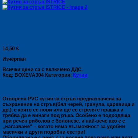
Кутия за стръв ISTRICE
14,50
€
Изчерпан
Всички цени са с включено ДДС.
Код:
BOXEVA304
Категория:
Кутии
Описание
Отворена PVC кутия за стръв предназначена за
съхранение на стръв(бял черей, гранула, царевица и
др.), с която се лови или ще се стреля с прашка и
трябва да е винаги под ръка. Особено е подходяща
при речен риболов с болонезе, и най-вече ако е с
„нагазване“ – когато няма възможност за удобни
масички и други подобни екстри!
Оборудвана е с ремък за носене през рамо или врат.