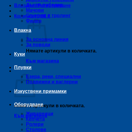
Дънен риболов
Влизане / Регистриране
Мачови
Спининг и тролинг
Количка /
0,00
€
Фидер
Влакна
За основна линия
За поводи
Нямате артикули в количката.
Куки
Към магазина
Плувки
Количка
Езера, реки, специални
Подвижни и ваглерни
Изкуствени примамки
Оборудване
Нямате артикули в количката.
Живарници
Към магазина
Кепчета
Ролери
Столове