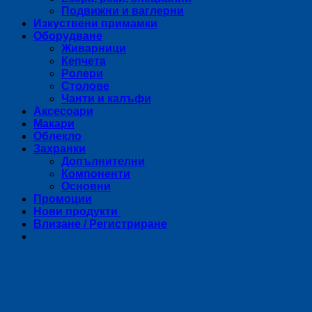
Подвижни и ваглерни
Изкуствени примамки
Оборудване
Живарници
Кепчета
Ролери
Столове
Чанти и калъфи
Аксесоари
Макари
Облекло
Захранки
Допълнителни
Компоненти
Основни
Промоции
Нови продукти
Влизане / Регистриране