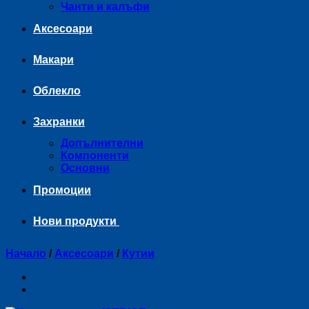
Чанти и калъфи
Аксесоари
Макари
Облекло
Захранки
Допълнителни
Компоненти
Основни
Промоции
Нови продукти
Начало
/
Аксесоари
/
Кутии