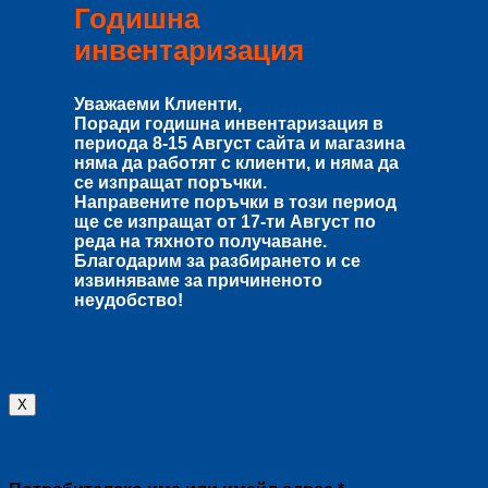
Годишна
инвентаризация
Уважаеми Клиенти,
Поради годишна инвентаризация в
периода
8-15 Август
сайта и магазина
няма да работят с клиенти, и няма да
се изпращат поръчки.
Направените поръчки в този период
ще се изпращат от
17-ти Август
по
реда на тяхното получаване.
Благодарим за разбирането и се
извиняваме за причиненото
неудобство!
X
Влизане