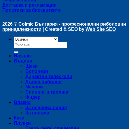
Доставка и рекламация
Политики за бисквитките
2026 ©
Colmic България - професионални риболовни
принадлежности
| Created & SEO by
Web Site SEO
Търсене
за:
Начало
Въдици
Щеки
Болонези
Директни телескопи
Дънен риболов
Мачови
Спининг и тролинг
Фидер
Влакна
За основна линия
За поводи
Куки
Плувки
Езера, реки, специални