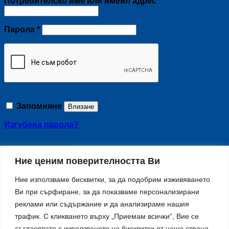
Задължително
Потребителско име или имейл адрес
*
Задължително
Парола
*
Запомняне
Влизане
Изгубена парола?
Регистриране
Ние ценим поверителността Ви
Задължително
Имейл адрес
*
Ние използваме бисквитки, за да подобрим изживяването
A link to set a new password will be sent to your email
Ви при сърфиране, за да показваме персонализирани
address.
реклами или съдържание и да анализираме нашия
"Вашите лични данни ще бъдат използвани за
трафик. С кликването върху „Приемам всички“, Вие се
подобрена ползваемост на този сайт, за да
управлявате достъпа до профила си, както и за
съгласявате с използването на бисквитки от наша страна.