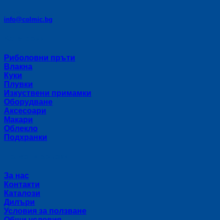
E-mail:
info@colmic.bg
Категории
Риболовни пръти
Влакна
Куки
Плувки
Изкуствени примамки
Оборудване
Аксесоари
Макари
Облекло
Подхранки
Полезни връзки
За нас
Контакти
Каталози
Дилъри
Условия за ползване
Общи условия