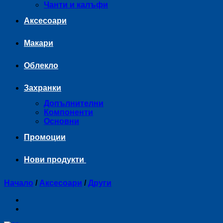
Чанти и калъфи
Аксесоари
Макари
Облекло
Захранки
Допълнителни
Компоненти
Основни
Промоции
Нови продукти
Начало
/
Аксесоари
/
Други