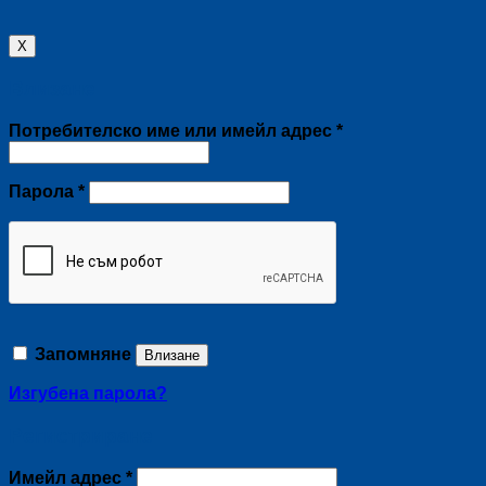
X
Влизане
Задължително
Потребителско име или имейл адрес
*
Задължително
Парола
*
Запомняне
Влизане
Изгубена парола?
Регистриране
Задължително
Имейл адрес
*