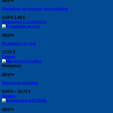
Други
the
product
Конектор за плувки тип слайдер
page
Original
Текущата
2,10
€
1,40
€
price
цена
Добавяне в количката
was:
е:
2,10 €.
1,40 €.
Други
Ръкавица за сом
17,90
€
Опции
This
product
Изчерпан
has
Други
multiple
variants.
Магнитна кутийка
The
options
Price
8,60
€
–
10,70
€
may
range:
Опции
be
This
8,60 €
chosen
product
through
on
Други
has
10,70 €
the