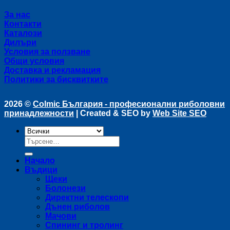
За нас
Контакти
Каталози
Дилъри
Условия за ползване
Общи условия
Доставка и рекламация
Политики за бисквитките
2026 ©
Colmic България - професионални риболовни
принадлежности
| Created & SEO by
Web Site SEO
Търсене
за:
Начало
Въдици
Щеки
Болонези
Директни телескопи
Дънен риболов
Мачови
Спининг и тролинг