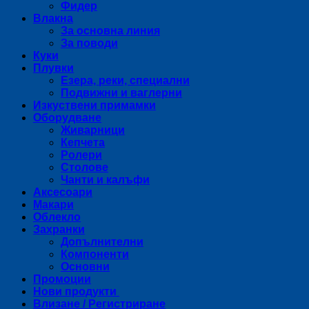
Фидер
Влакна
За основна линия
За поводи
Куки
Плувки
Езера, реки, специални
Подвижни и ваглерни
Изкуствени примамки
Оборудване
Живарници
Кепчета
Ролери
Столове
Чанти и калъфи
Аксесоари
Макари
Облекло
Захранки
Допълнителни
Компоненти
Основни
Промоции
Нови продукти
Влизане / Регистриране