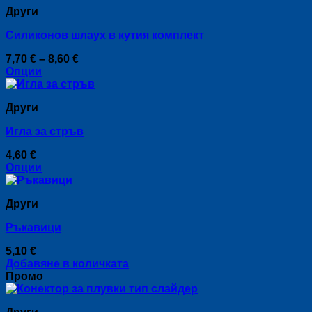
Други
multiple
variants.
Силиконов шлаух в кутия комплект
The
options
Price
7,70
€
–
8,60
€
may
range:
Опции
be
This
7,70 €
chosen
product
through
on
Други
has
8,60 €
the
multiple
product
Игла за стръв
variants.
page
The
4,60
€
options
Опции
may
This
be
product
chosen
Други
has
on
multiple
the
Ръкавици
variants.
product
The
page
5,10
€
options
Добавяне в количката
may
Промо
be
chosen
on