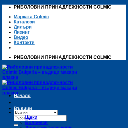
Skip
РИБОЛОВНИ ПРИНАДЛЕЖНОСТИ COLMIC
to
Марката Colmic
content
Каталози
Дилъри
Лизинг
Видео
Контакти
РИБОЛОВНИ ПРИНАДЛЕЖНОСТИ COLMIC
Начало
Въдици
Търсене
Щеки
за:
Болонези
Директни телескопи