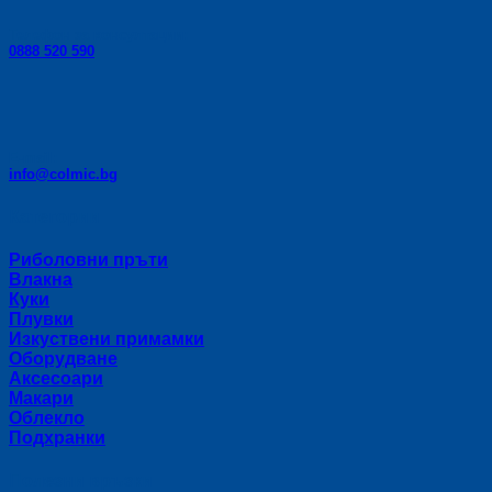
Телефон за консултации:
0888 520 590
E-mail:
info@colmic.bg
Категории
Риболовни пръти
Влакна
Куки
Плувки
Изкуствени примамки
Оборудване
Аксесоари
Макари
Облекло
Подхранки
Полезни връзки