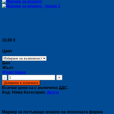
Маркер за влакно
10,00
€
Цвят
Бял
Жълт
Изчистване
количество
за
Добавяне в количката
Маркер
Всички цени са с включено ДДС.
за
Код:
Няма
Категория:
Други
влакно
Описание
Маркер за потъващо влакно на японската фирма