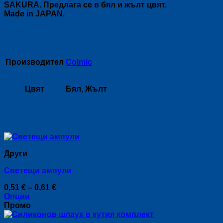
SAKURA. Предлага се в бял и жълт цвят.
Made in JAPAN.
Допълнителна информация
Производител
Colmic
Цвят
Бял, Жълт
Свързани продукти
Други
Светещи ампули
Price
0,51
€
–
0,61
€
range:
Опции
This
0,51 €
Промо
product
through
has
0,61 €