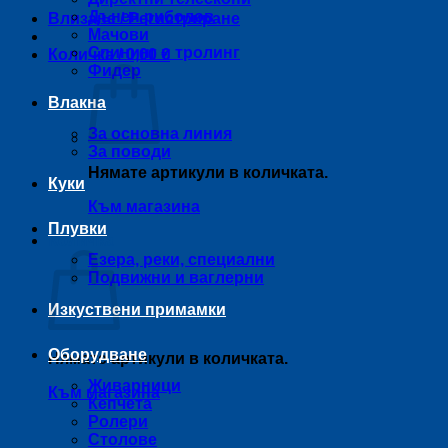
Дънен риболов
Влизане / Регистриране
Мачови
Спининг и тролинг
Количка /
0,00
€
Фидер
Влакна
За основна линия
За поводи
Нямате артикули в количката.
Куки
Към магазина
Плувки
Количка
Езера, реки, специални
Подвижни и ваглерни
Изкуствени примамки
Оборудване
Нямате артикули в количката.
Живарници
Към магазина
Кепчета
Ролери
Столове