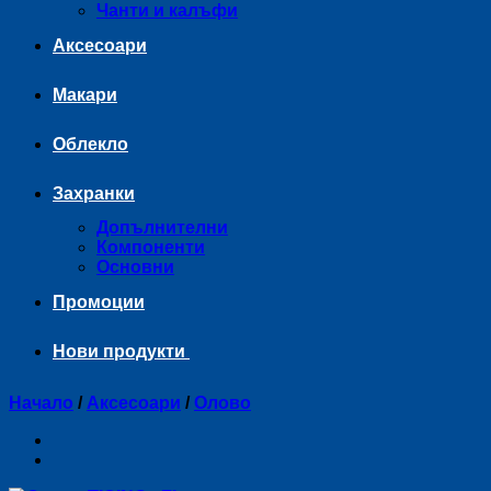
Чанти и калъфи
Аксесоари
Макари
Облекло
Захранки
Допълнителни
Компоненти
Основни
Промоции
Нови продукти
Начало
/
Аксесоари
/
Оловo