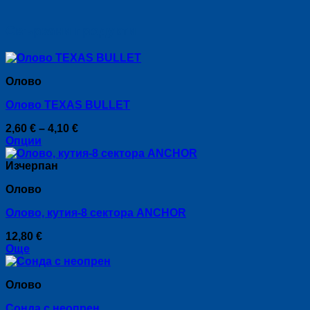
Свързани продукти
Оловo
Олово TEXAS BULLET
Price
2,60
€
–
4,10
€
range:
Опции
This
2,60 €
product
through
Изчерпан
has
4,10 €
Оловo
multiple
variants.
Олово, кутия-8 сектора ANCHOR
The
options
12,80
€
may
Още
be
chosen
on
Оловo
the
product
Сонда с неопрен