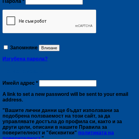
Задължително
Парола
*
Запомняне
Влизане
Изгубена парола?
Регистриране
Задължително
Имейл адрес
*
A link to set a new password will be sent to your email
address.
"Вашите лични данни ще бъдат използвани за
подобрена ползваемост на този сайт, за да
управлявате достъпа до профила си, както и за
други цели, описани в нашите Правила за
поверителност и "бисквитки"
политиката на
поверителност
."