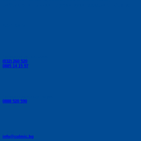
риболовни пръчки, плувки, куки, макари от Colmic.
Контакти:
Телефони за поръчки:
(032) 260 520
0885 14 15 97
Телефон за консултации:
0888 520 590
E-mail:
info@colmic.bg