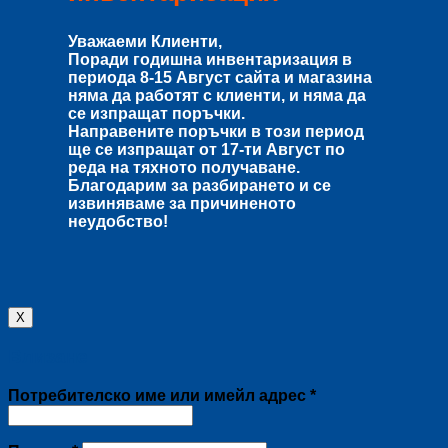
Уважаеми Клиенти,
Поради годишна инвентаризация в
периода
8-15 Август
сайта и магазина
няма да работят с клиенти, и няма да
се изпращат поръчки.
Направените поръчки в този период
ще се изпращат от
17-ти Август
по
реда на тяхното получаване.
Благодарим за разбирането и се
извиняваме за причиненото
неудобство!
X
Влизане
Задължително
Потребителско име или имейл адрес
*