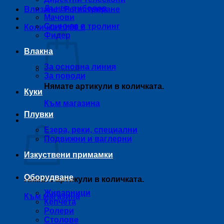
Дънен риболов
Влизане / Регистриране
Мачови
Спининг и тролинг
Количка /
0,00
€
Фидер
Влакна
За основна линия
За поводи
Нямате артикули в количката.
Куки
Към магазина
Плувки
Количка
Езера, реки, специални
Подвижни и ваглерни
Изкуствени примамки
Оборудване
Нямате артикули в количката.
Живарници
Към магазина
Кепчета
Ролери
Столове