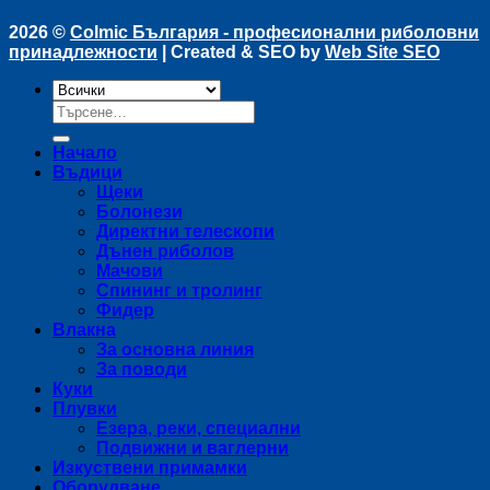
2026 ©
Colmic България - професионални риболовни
принадлежности
| Created & SEO by
Web Site SEO
Търсене
за:
Начало
Въдици
Щеки
Болонези
Директни телескопи
Дънен риболов
Мачови
Спининг и тролинг
Фидер
Влакна
За основна линия
За поводи
Куки
Плувки
Езера, реки, специални
Подвижни и ваглерни
Изкуствени примамки
Оборудване