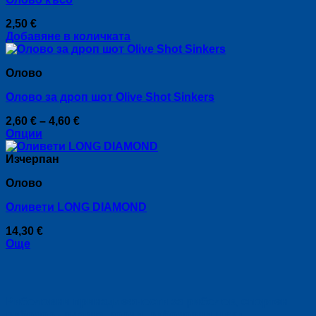
2,50
€
Добавяне в количката
Оловo
Олово за дроп шот Olive Shot Sinkers
Price
2,60
€
–
4,60
€
range:
Опции
This
2,60 €
product
through
Изчерпан
has
4,60 €
Оловo
multiple
variants.
Оливети LONG DIAMOND
The
options
14,30
€
may
Още
be
chosen
on
the
product
Риболовни принадлежности за риболов, спортен
page
риболов - влакна, корди, риболовни щеки,