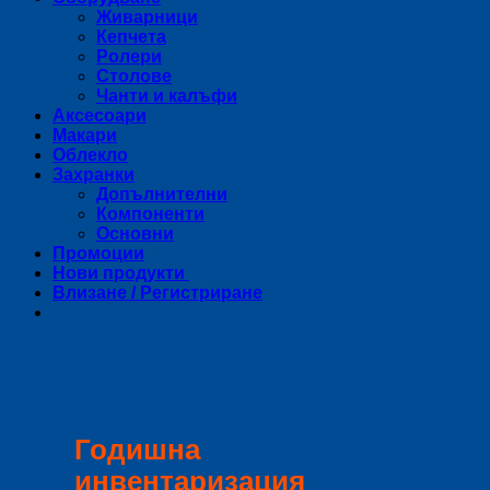
Живарници
Кепчета
Ролери
Столове
Чанти и калъфи
Аксесоари
Макари
Облекло
Захранки
Допълнителни
Компоненти
Основни
Промоции
Нови продукти
Влизане / Регистриране
Годишна
инвентаризация