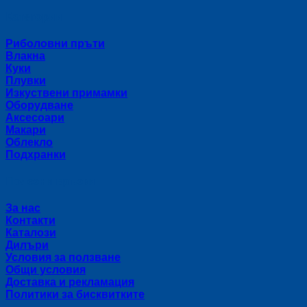
Категории
Риболовни пръти
Влакна
Куки
Плувки
Изкуствени примамки
Оборудване
Аксесоари
Макари
Облекло
Подхранки
Полезни връзки
За нас
Контакти
Каталози
Дилъри
Условия за ползване
Общи условия
Доставка и рекламация
Политики за бисквитките