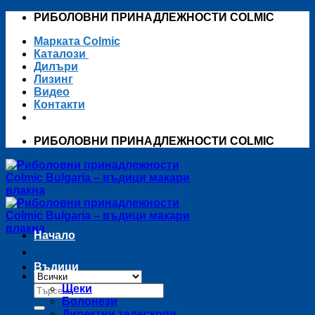
Skip
РИБОЛОВНИ ПРИНАДЛЕЖНОСТИ COLMIC
to
Марката Colmic
content
Каталози
Дилъри
Лизинг
Видео
Контакти
РИБОЛОВНИ ПРИНАДЛЕЖНОСТИ COLMIC
Начало
Въдици
Търсене
Щеки
за:
Болонези
Директни телескопи