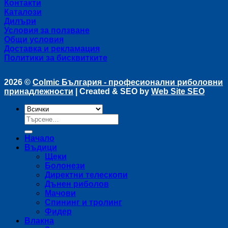
Контакти
Каталози
Дилъри
Условия за ползване
Общи условия
Доставка и рекламация
Политики за бисквитките
2026 ©
Colmic България - професионални риболовни
принадлежности
| Created & SEO by
Web Site SEO
Търсене
за:
Начало
Въдици
Щеки
Болонези
Директни телескопи
Дънен риболов
Мачови
Спининг и тролинг
Фидер
Влакна