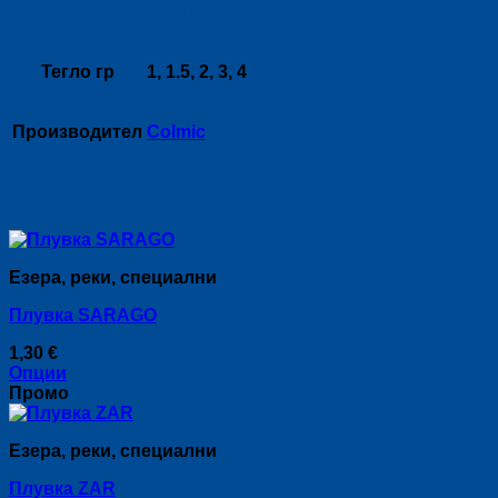
Допълнителна информация
Тегло гр
1, 1.5, 2, 3, 4
Производител
Colmic
Свързани продукти
Езера, реки, специални
Плувка SARAGO
1,30
€
Опции
This
Промо
product
has
Езера, реки, специални
multiple
variants.
Плувка ZAR
The