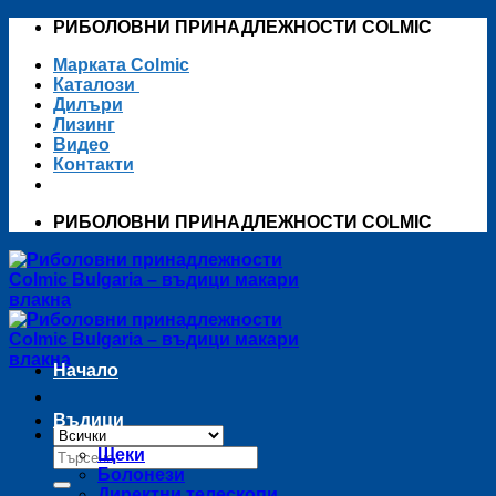
Skip
РИБОЛОВНИ ПРИНАДЛЕЖНОСТИ COLMIC
to
Марката Colmic
content
Каталози
Дилъри
Лизинг
Видео
Контакти
РИБОЛОВНИ ПРИНАДЛЕЖНОСТИ COLMIC
Начало
Въдици
Търсене
Щеки
за:
Болонези
Директни телескопи