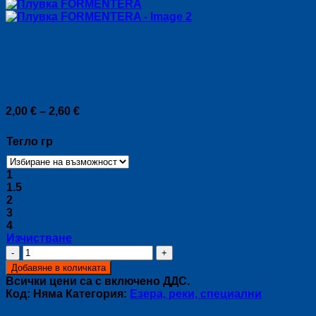
Плувка FORMENTERA
Price
2,00
€
–
2,60
€
range:
2,00 €
Тегло гр
through
2,60 €
1
1.5
2
3
4
Изчистване
количество
за
Добавяне в количката
Плувка
Всички цени са с включено ДДС.
FORMENTERA
Код:
Няма
Категория:
Езера, реки, специални