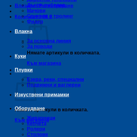
Дънен риболов
Влизане / Регистриране
Мачови
Спининг и тролинг
Количка /
0,00
€
Фидер
Влакна
За основна линия
За поводи
Нямате артикули в количката.
Куки
Към магазина
Плувки
Количка
Езера, реки, специални
Подвижни и ваглерни
Изкуствени примамки
Оборудване
Нямате артикули в количката.
Живарници
Към магазина
Кепчета
Ролери
Столове