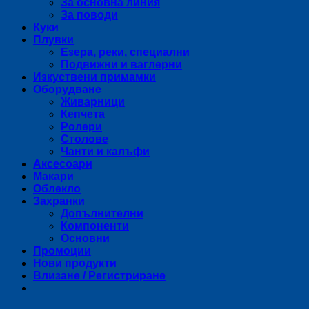
За основна линия
За поводи
Куки
Плувки
Езера, реки, специални
Подвижни и ваглерни
Изкуствени примамки
Оборудване
Живарници
Кепчета
Ролери
Столове
Чанти и калъфи
Аксесоари
Макари
Облекло
Захранки
Допълнителни
Компоненти
Основни
Промоции
Нови продукти
Влизане / Регистриране