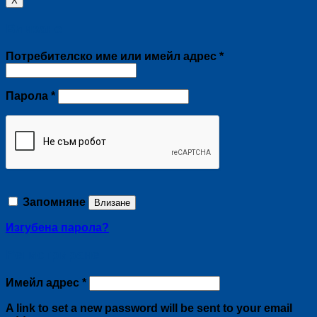
X
Влизане
Задължително
Потребителско име или имейл адрес
*
Задължително
Парола
*
Запомняне
Влизане
Изгубена парола?
Регистриране
Задължително
Имейл адрес
*
A link to set a new password will be sent to your email