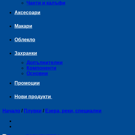
Чанти и калъфи
Аксесоари
Макари
Облекло
Захранки
Допълнителни
Компоненти
Основни
Промоции
Нови продукти
Начало
/
Плувки
/
Езера, реки, специални