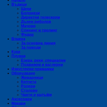
Начало
Въдици
Щеки
Болонези
Директни телескопи
Дънен риболов
Мачови
Спининг и тролинг
Фидер
Влакна
За основна линия
За поводи
Куки
Плувки
Езера, реки, специални
Подвижни и ваглерни
Изкуствени примамки
Оборудване
Живарници
Кепчета
Ролери
Столове
Чанти и калъфи
Аксесоари
Макари