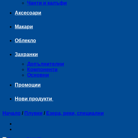
Чанти и калъфи
Аксесоари
Макари
Облекло
Захранки
Допълнителни
Компоненти
Основни
Промоции
Нови продукти
Начало
/
Плувки
/
Езера, реки, специални