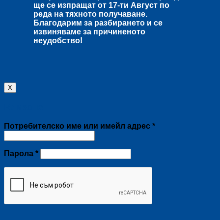
ще се изпращат от
17-ти Август
по
реда на тяхното получаване.
Благодарим за разбирането и се
извиняваме за причиненото
неудобство!
X
Влизане
Задължително
Потребителско име или имейл адрес
*
Задължително
Парола
*