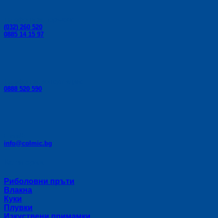
page
Телефони за поръчки:
(032) 260 520
0885 14 15 97
Телефон за консултации:
0888 520 590
E-mail:
info@colmic.bg
Категории
Риболовни пръти
Влакна
Куки
Плувки
Изкуствени примамки