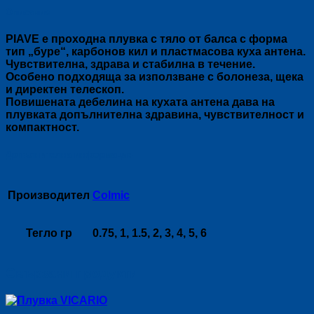
Описание
PIAVE е проходна плувка с тяло от балса с форма
тип „буре“, карбонов кил и пластмасова куха антена.
Чувствителна, здрава и стабилна в течение.
Особено подходяща за използване с болонеза, щека
и директен телескоп.
Повишената дебелина на кухата антена дава на
плувката допълнителна здравина, чувствителност и
компактност.
Допълнителна информация
Производител
Colmic
Тегло гр
0.75, 1, 1.5, 2, 3, 4, 5, 6
Свързани продукти