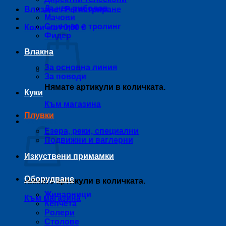
Дънен риболов
Влизане / Регистриране
Мачови
Спининг и тролинг
Количка /
0,00
€
Фидер
Влакна
За основна линия
За поводи
Нямате артикули в количката.
Куки
Към магазина
Плувки
Количка
Езера, реки, специални
Подвижни и ваглерни
Изкуствени примамки
Оборудване
Нямате артикули в количката.
Живарници
Към магазина
Кепчета
Ролери
Столове