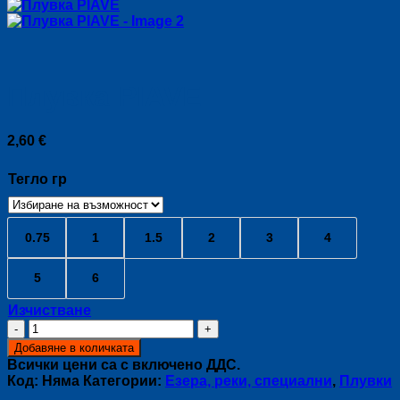
Плувка PIAVE
2,60
€
Тегло гр
0.75
1
1.5
2
3
4
5
6
Изчистване
количество
за
Добавяне в количката
Плувка
Всички цени са с включено ДДС.
PIAVE
Код:
Няма
Категории:
Езера, реки, специални
,
Плувки