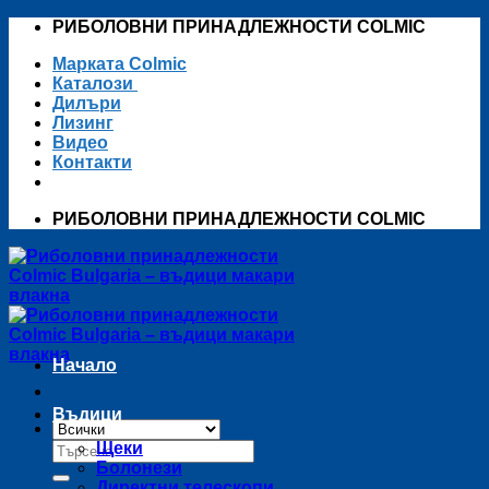
Skip
РИБОЛОВНИ ПРИНАДЛЕЖНОСТИ COLMIC
to
Марката Colmic
content
Каталози
Дилъри
Лизинг
Видео
Контакти
РИБОЛОВНИ ПРИНАДЛЕЖНОСТИ COLMIC
Начало
Въдици
Търсене
Щеки
за:
Болонези
Директни телескопи