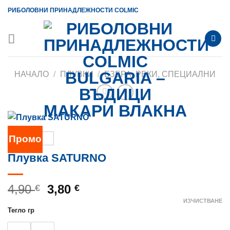
Skip
РИБОЛОВНИ ПРИНАДЛЕЖНОСТИ COLMIC
to
content
НАЧАЛО
/
ПЛУВКИ
/
ЕЗЕРА, РЕКИ, СПЕЦИАЛНИ
Промо
Плувка SATURNO
Original
Текущата
4,90
3,80
€
€
price
цена
ИЗЧИСТВАНЕ
Тегло гр
was:
е:
4,90 €.
3,80 €.