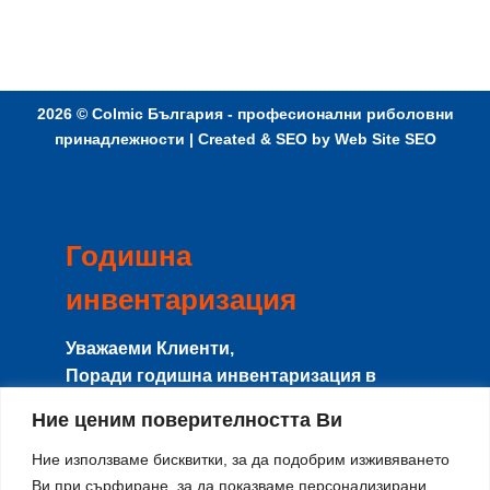
2026 ©
Colmic България - професионални риболовни
принадлежности
| Created & SEO by
Web Site SEO
Годишна
инвентаризация
Уважаеми Клиенти,
Поради годишна инвентаризация в
периода
8-15 Август
сайта и магазина
Ние ценим поверителността Ви
няма да работят с клиенти, и няма да се
изпращат поръчки.
Ние използваме бисквитки, за да подобрим изживяването
Направените поръчки в този период ще
Ви при сърфиране, за да показваме персонализирани