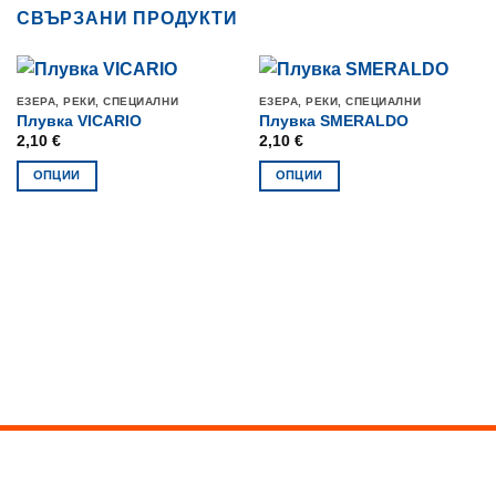
СВЪРЗАНИ ПРОДУКТИ
ЕЗЕРА, РЕКИ, СПЕЦИАЛНИ
ЕЗЕРА, РЕКИ, СПЕЦИАЛНИ
Плувка VICARIO
Плувка SMERALDO
2,10
€
2,10
€
ОПЦИИ
ОПЦИИ
This
This
product
product
has
has
multiple
multiple
variants.
variants.
The
The
options
options
may
may
be
be
chosen
chosen
on
on
the
the
product
product