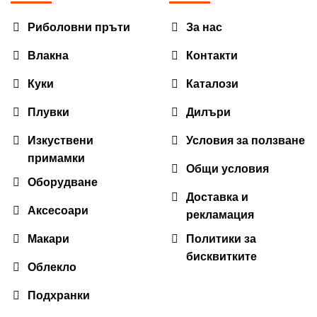
Риболовни пръти
За нас
Влакна
Контакти
Куки
Каталози
Плувки
Дилъри
Изкуствени
Условия за ползване
примамки
Общи условия
Оборудване
Доставка и
Аксесоари
рекламация
Макари
Политики за
бисквитките
Облекло
Подхранки