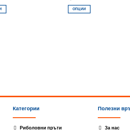
И
ОПЦИИ
This
product
has
multiple
.
variants.
The
options
may
be
chosen
on
the
product
page
Категории
Полезни вр
Риболовни пръти
За нас