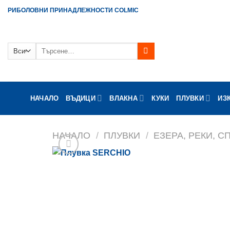
Skip
РИБОЛОВНИ ПРИНАДЛЕЖНОСТИ COLMIC
to
content
Търсене
за:
НАЧАЛО
ВЪДИЦИ
ВЛАКНА
КУКИ
ПЛУВКИ
ИЗ
НАЧАЛО
/
ПЛУВКИ
/
ЕЗЕРА, РЕКИ, 