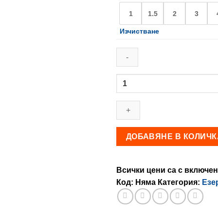
1
1.5
2
3
Изчистване
количество
за
Плувка
SERCHIO
ДОБАВЯНЕ В КОЛИЧК
Всички цени са с включен
Код:
Няма
Категория:
Езе