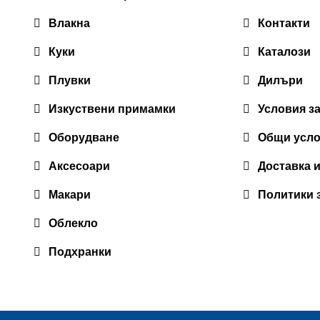
Влакна
Контакти
Куки
Каталози
Плувки
Дилъри
Изкуствени примамки
Условия з
Оборудване
Общи усл
Аксесоари
Доставка 
Макари
Политики 
Облекло
Подхранки