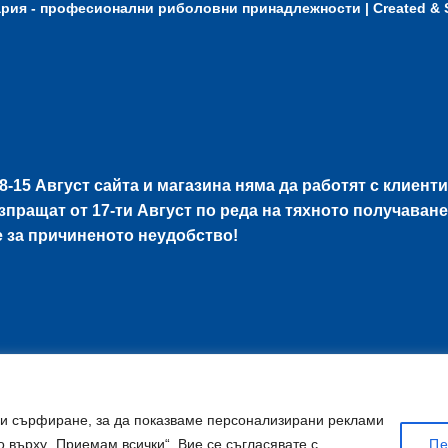
ария - професионални риболовни принадлежности
| Created &
8-15 Август
сайта и магазина няма да работят с клиенти
изпращат от
17-ти Август
по реда на тяхното получаване
е за причиненото неудобство!
ри сърфиране, за да показваме персонализирани реклами
 върху „Приемам всички“, Вие се съгласявате с
Пе