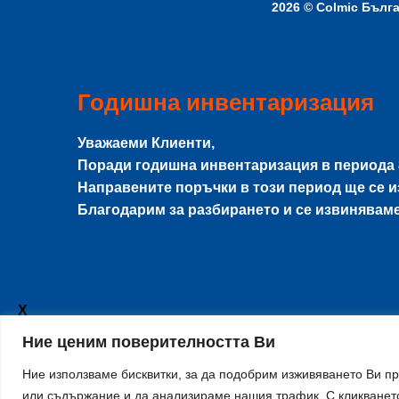
2026 ©
Colmic Бълг
Годишна инвентаризация
Уважаеми Клиенти,
Поради годишна инвентаризация в периода
Направените поръчки в този период ще се 
Благодарим за разбирането и се извинявам
X
Ние ценим поверителността Ви
Ние използваме бисквитки, за да подобрим изживяването Ви п
или съдържание и да анализираме нашия трафик. С кликването
Плувка SERCHIO