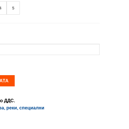
4
5
АТА
о ДДС.
ра, реки, специални