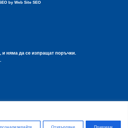
 SEO by
Web Site SEO
, и няма да се изпращат поръчки.
.
рсонализирайте
Отхвърляне
Приемам