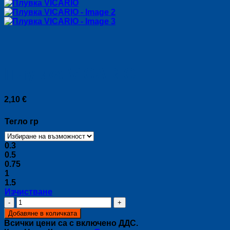
Плувка VICARIO
2,10
€
Тегло гр
0.3
0.5
0.75
1
1.5
Изчистване
количество
за
Добавяне в количката
Плувка
Всички цени са с включено ДДС.
VICARIO