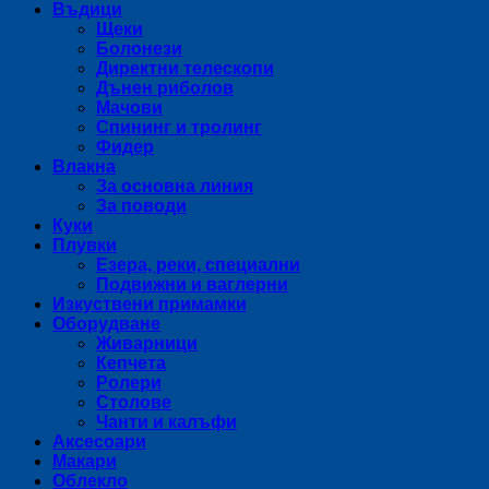
Въдици
Щеки
Болонези
Директни телескопи
Дънен риболов
Мачови
Спининг и тролинг
Фидер
Влакна
За основна линия
За поводи
Куки
Плувки
Езера, реки, специални
Подвижни и ваглерни
Изкуствени примамки
Оборудване
Живарници
Кепчета
Ролери
Столове
Чанти и калъфи
Аксесоари
Макари
Облекло