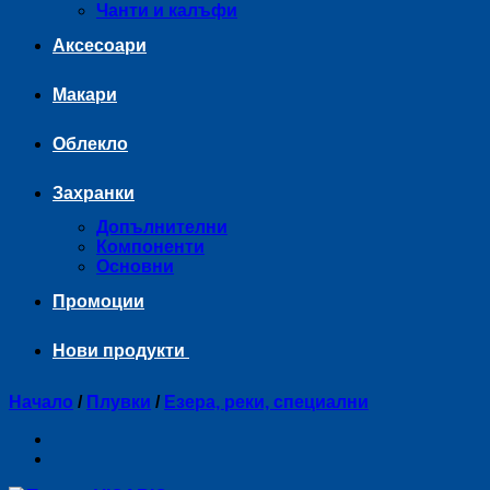
Чанти и калъфи
Аксесоари
Макари
Облекло
Захранки
Допълнителни
Компоненти
Основни
Промоции
Нови продукти
Начало
/
Плувки
/
Езера, реки, специални