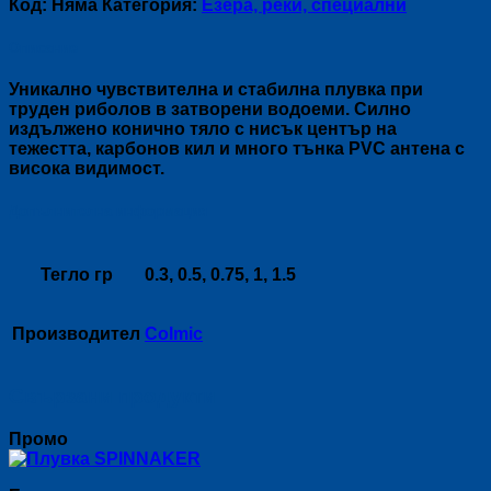
Код:
Няма
Категория:
Езера, реки, специални
Описание
Уникално чувствителна и стабилна плувка при
труден риболов в затворени водоеми. Силно
издължено конично тяло с нисък център на
тежестта, карбонов кил и много тънка PVC антена с
висока видимост.
Допълнителна информация
Тегло гр
0.3, 0.5, 0.75, 1, 1.5
Производител
Colmic
Свързани продукти
Промо