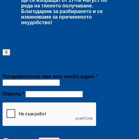
ще се изпращат от
17-ти Август
по
реда на тяхното получаване.
Благодарим за разбирането и се
извиняваме за причиненото
неудобство!
X
Влизане
Задължително
Потребителско име или имейл адрес
*
Задължително
Парола
*