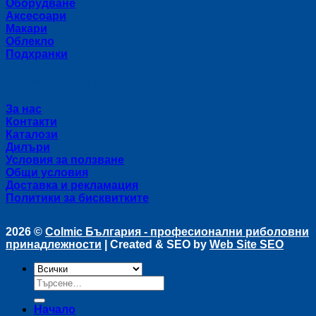
Оборудване
Аксесоари
Макари
Облекло
Подхранки
Полезни връзки
За нас
Контакти
Каталози
Дилъри
Условия за ползване
Общи условия
Доставка и рекламация
Политики за бисквитките
2026 ©
Colmic България - професионални риболовни
принадлежности
| Created & SEO by
Web Site SEO
Търсене
за:
Начало