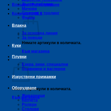
Дънен риболов
Влизане / Регистриране
Мачови
Спининг и тролинг
Количка /
0,00
€
Фидер
Влакна
За основна линия
За поводи
Нямате артикули в количката.
Куки
Към магазина
Плувки
Количка
Езера, реки, специални
Подвижни и ваглерни
Изкуствени примамки
Оборудване
Нямате артикули в количката.
Живарници
Към магазина
Кепчета
Ролери
Столове