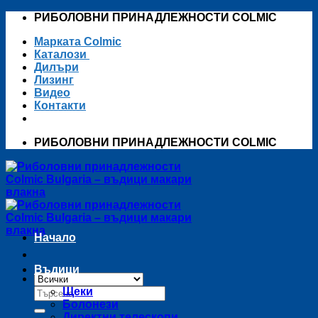
Skip
РИБОЛОВНИ ПРИНАДЛЕЖНОСТИ COLMIC
to
Марката Colmic
content
Каталози
Дилъри
Лизинг
Видео
Контакти
РИБОЛОВНИ ПРИНАДЛЕЖНОСТИ COLMIC
Начало
Въдици
Търсене
Щеки
за:
Болонези
Директни телескопи