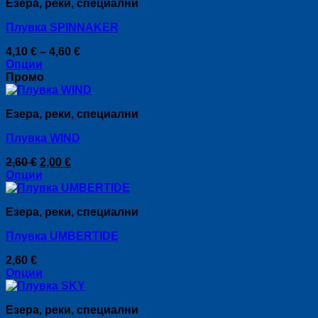
Езера, реки, специални
Плувка SPINNAKER
Price
4,10
€
–
4,60
€
range:
Опции
This
4,10 €
Промо
product
through
has
4,60 €
Езера, реки, специални
multiple
variants.
Плувка WIND
The
options
Original
Текущата
2,60
€
2,00
€
may
price
цена
Опции
be
This
was:
е:
chosen
product
2,60 €.
2,00 €.
on
Езера, реки, специални
has
the
multiple
product
Плувка UMBERTIDE
variants.
page
The
2,60
€
options
Опции
may
This
be
product
chosen
Езера, реки, специални
has
on