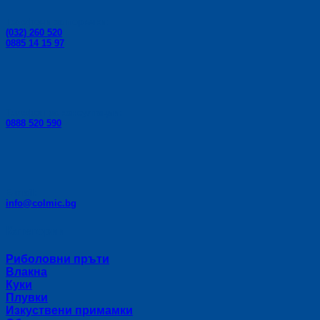
Телефони за поръчки:
(032) 260 520
0885 14 15 97
Телефон за консултации:
0888 520 590
E-mail:
info@colmic.bg
Категории
Риболовни пръти
Влакна
Куки
Плувки
Изкуствени примамки