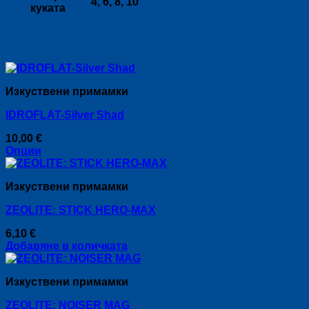
4, 6, 8, 10
куката
Свързани продукти
Изкуствени примамки
IDROFLAT-Silver Shad
10,00
€
Опции
This
product
Изкуствени примамки
has
multiple
ZEOLITE: STICK HERO-MAX
variants.
The
6,10
€
options
Добавяне в количката
may
be
chosen
Изкуствени примамки
on
the
ZEOLITE: NOISER MAG