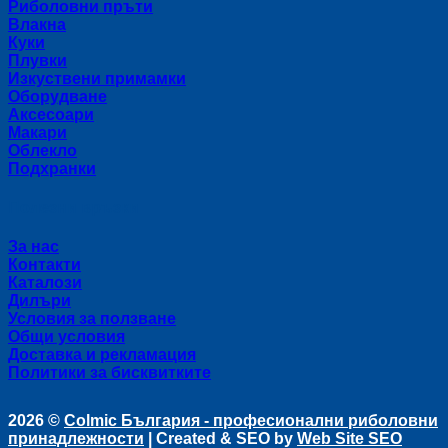
Риболовни пръти
Влакна
Куки
Плувки
Изкуствени примамки
Оборудване
Аксесоари
Макари
Облекло
Подхранки
Полезни връзки
За нас
Контакти
Каталози
Дилъри
Условия за ползване
Общи условия
Доставка и рекламация
Политики за бисквитките
2026 ©
Colmic България - професионални риболовни
принадлежности
| Created & SEO by
Web Site SEO