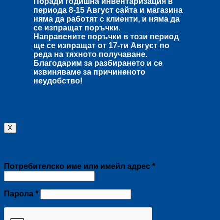
Поради годишна инвентаризация в
периода
8-15 Август
сайта и магазина
няма да работят с клиенти, и няма да
се изпращат поръчки.
Направените поръчки в този период
ще се изпращат от
17-ти Август
по
реда на тяхното получаване.
Благодарим за разбирането и се
извиняваме за причиненото
неудобство!
X
Влизане
Задължително
Потребителско име или имейл адрес
*
Задължително
Парола
*