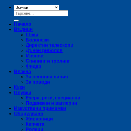
Търсене
за:
Начало
Въдици
Щеки
Болонези
Директни телескопи
Дънен риболов
Мачови
Спининг и тролинг
Фидер
Влакна
За основна линия
За поводи
Куки
Плувки
Езера, реки, специални
Подвижни и ваглерни
Изкуствени примамки
Оборудване
Живарници
Кепчета
Ролери