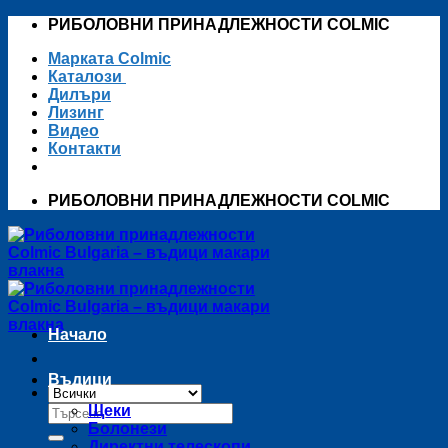
Skip
РИБОЛОВНИ ПРИНАДЛЕЖНОСТИ COLMIC
to
Марката Colmic
content
Каталози
Дилъри
Лизинг
Видео
Контакти
РИБОЛОВНИ ПРИНАДЛЕЖНОСТИ COLMIC
Начало
Въдици
Търсене
Щеки
за:
Болонези
Директни телескопи