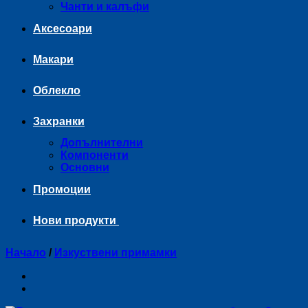
Чанти и калъфи
Аксесоари
Макари
Облекло
Захранки
Допълнителни
Компоненти
Основни
Промоции
Нови продукти
Начало
/
Изкуствени примамки