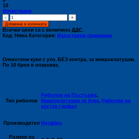
10
Изчистване
количество
за
Добавяне в количката
Резервни
Всички цени са с включено ДДС.
куки
Код:
Няма
Категория:
Изкуствени примамки
за
микро
Описание
клатушки
и
Олекотени куки с ухо, БЕЗ контра, за микроклатушки.
воблери
По 10 броя в опаковка.
Spoon
Hook
Допълнителна информация
Риболов на Пъстърва
,
Тип риболов
Микроклатушки за Area
,
Риболов на
костур / кефал
Производител
Herakles
Размер на