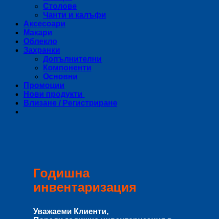
Столове
Чанти и калъфи
Аксесоари
Макари
Облекло
Захранки
Допълнителни
Компоненти
Основни
Промоции
Нови продукти
Влизане / Регистриране
Годишна
инвентаризация
Уважаеми Клиенти,