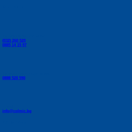
be
chosen
Контакти:
on
the
product
page
Телефони за поръчки:
(032) 260 520
0885 14 15 97
Телефон за консултации:
0888 520 590
E-mail:
info@colmic.bg
Категории