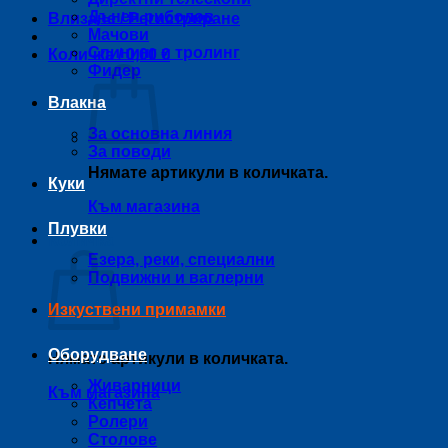
Дънен риболов
Влизане / Регистриране
Мачови
Спининг и тролинг
Количка /
0,00
€
Фидер
Влакна
За основна линия
За поводи
Нямате артикули в количката.
Куки
Към магазина
Плувки
Количка
Езера, реки, специални
Подвижни и ваглерни
Изкуствени примамки
Оборудване
Нямате артикули в количката.
Живарници
Към магазина
Кепчета
Ролери
Столове