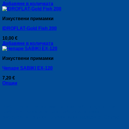
Добавяне в количката
may
be
chosen
Изкуствени примамки
on
the
IDROFLAT-Gold Fish 200
product
page
10,00
€
Добавяне в количката
Изкуствени примамки
Чепаре SABIKI EX-120
7,20
€
Опции
This
product
has
multiple
Риболовни принадлежности за риболов, спортен
variants.
риболов - влакна, корди, риболовни щеки,
The
риболовни пръчки, плувки, куки, макари от Colmic.
options
may