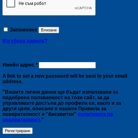
Запомняне
Влизане
Изгубена парола?
Регистриране
Задължително
Имейл адрес
*
A link to set a new password will be sent to your email
address.
"Вашите лични данни ще бъдат използвани за
подобрена ползваемост на този сайт, за да
управлявате достъпа до профила си, както и за
други цели, описани в нашите Правила за
поверителност и "бисквитки"
политиката на
поверителност
."
Регистриране