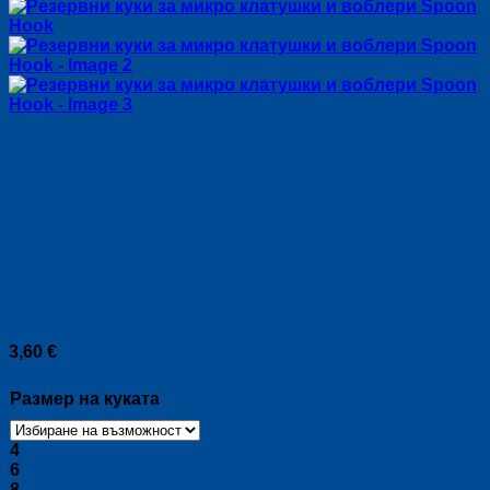
Резервни куки за микро
клатушки и воблери
Spoon Hook
3,60
€
Размер на куката
4
6
8