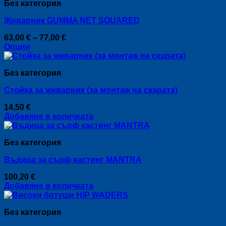
Без категория
the
product
Живарник GUMMA NET SQUARED
page
Price
63,00
€
–
77,00
€
range:
Опции
This
63,00 €
product
through
Без категория
has
77,00 €
multiple
Стойка за живарник (за монтаж на скарата)
variants.
The
14,50
€
options
Добавяне в количката
may
be
chosen
Без категория
on
the
Въдица за сърф кастинг MANTRA
product
page
100,20
€
Добавяне в количката
Без категория