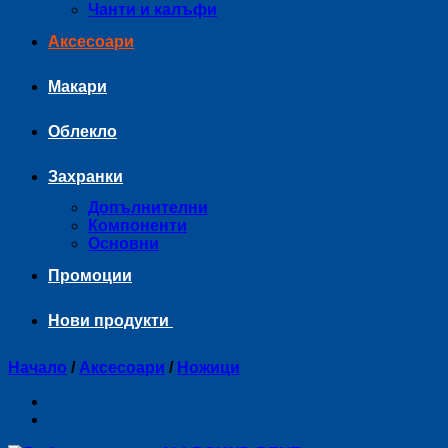
Чанти и калъфи
Аксесоари
Макари
Облекло
Захранки
Допълнителни
Компоненти
Основни
Промоции
Нови продукти
Начало
/
Аксесоари
/
Ножици