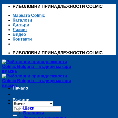
Skip
РИБОЛОВНИ ПРИНАДЛЕЖНОСТИ COLMIC
to
Марката Colmic
content
Каталози
Дилъри
Лизинг
Видео
Контакти
РИБОЛОВНИ ПРИНАДЛЕЖНОСТИ COLMIC
Начало
Въдици
Търсене
Щеки
за:
Болонези
Директни телескопи