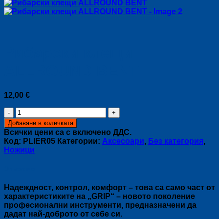
Рибарски клещи
ALLROUND BENT
12,00
€
количество
за
Добавяне в количката
Рибарски
Всички цени са с включено ДДС.
клещи
Код:
PLIER05
Категории:
Аксесоари
,
Без категория
,
ALLROUND
Ножици
BENT
Описание
Надеждност, контрол, комфорт – това са само част от
характеристиките на „GRIP“ – новото поколение
професионални инструменти, предназначени да
дадат най-доброто от себе си.