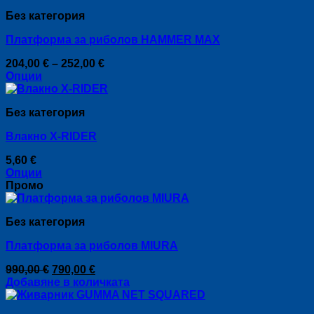
Без категория
Платформа за риболов HAMMER MAX
Price
204,00
€
–
252,00
€
range:
Опции
This
204,00 €
product
through
Без категория
has
252,00 €
multiple
Влакно X-RIDER
variants.
The
5,60
€
options
Опции
may
This
Промо
be
product
chosen
has
on
Без категория
multiple
the
variants.
product
Платформа за риболов MIURA
The
page
options
Original
Текущата
990,00
€
790,00
€
may
price
цена
Добавяне в количката
be
was:
е:
chosen
990,00 €.
790,00 €.
on