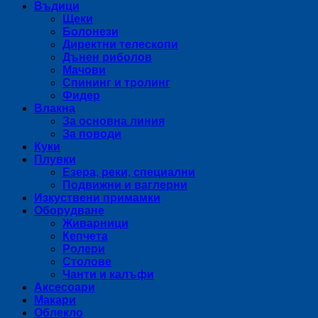
Въдици
Щеки
Болонези
Директни телескопи
Дънен риболов
Мачови
Спининг и тролинг
Фидер
Влакна
За основна линия
За поводи
Куки
Плувки
Езера, реки, специални
Подвижни и ваглерни
Изкуствени примамки
Оборудване
Живарници
Кепчета
Ролери
Столове
Чанти и калъфи
Аксесоари
Макари
Облекло