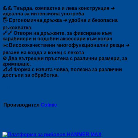
💪💪 Твърда, компактна и лека конструкция ➔
идеална за интензивна употреба
🖐️ Ергономична дръжка ➔ удобна и безопасна
ръкохватка
🔗🔗 Отвори на дръжките, за фиксиране към
карабинери и подобни аксесоари към колан
✂️ Висококачествени многофункционални резци ➔
рязане на корда и конец с лекота
⚙️ Два вътрешни пръстена с различни размери, за
кримпване.
📐📐 Форма с извита човка, полезна за различни
достъпи за обработка.
Допълнителна информация
Производител
Colmic
Свързани продукти