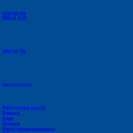
Телефони за поръчки:
(032) 260 520
0885 14 15 97
Телефон за консултации:
0888 520 590
E-mail:
info@colmic.bg
Категории
Риболовни пръти
Влакна
Куки
Плувки
Изкуствени примамки