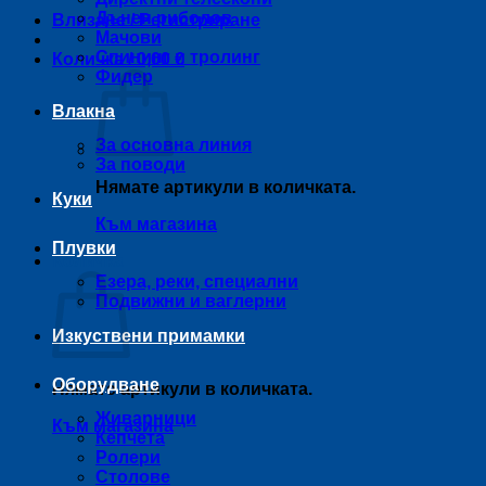
Дънен риболов
Влизане / Регистриране
Мачови
Спининг и тролинг
Количка /
0,00
€
Фидер
Влакна
За основна линия
За поводи
Нямате артикули в количката.
Куки
Към магазина
Плувки
Количка
Езера, реки, специални
Подвижни и ваглерни
Изкуствени примамки
Оборудване
Нямате артикули в количката.
Живарници
Към магазина
Кепчета
Ролери
Столове