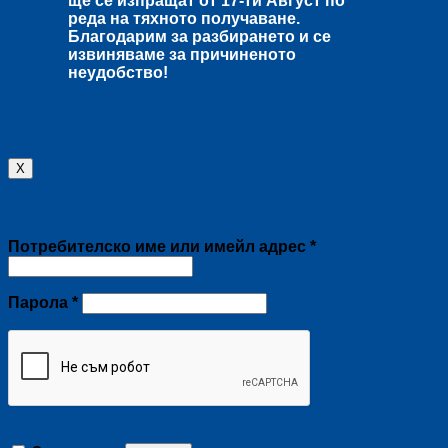
ще се изпращат от
17-ти Август
по
реда на тяхното получаване.
Благодарим за разбирането и се
извиняваме за причиненото
неудобство!
X
Влизане
Задължително
Потребителско име или имейл адрес
*
Задължително
Парола
*