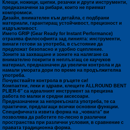
Клещи, ножици, щипки, резачки и други инструменти,
предназначени за рибари, които не приемат
компромиси.
Дизайн, внимателен към детайла, с подбрани
материали, гарантиращ устойчивост, прецизност и
издръжливост.
Името GRIP (Gear Ready for Instant Performance)
отразява философията зад линията: инструменти,
винаги готови за употреба, в състояние да
предложат безопасно и удобно сцепление.
Зоните за захващане и зоните на налягане са
внимателно покрити в неплъзгащ се каучуков
материал, предназначен да увеличи контрола и да
намали умората дори по време на продължителна
употреба.
Почувствайте контрола в ръцете си!
Компактни, леки и здрави, клещите ALLROUND BENT
PLIER-6″ са идеалният инструмент за прецизна
работа по малки и средни аксесоари.
Предназначени за непрекъсната употреба, те са
практични, предлагащи всички основни функции.
Специфичната извита форма на „човката“ ви
позволява да работите по-лесно в различни
пространства при различни условия, в сравнение с
правата традиционна форма.