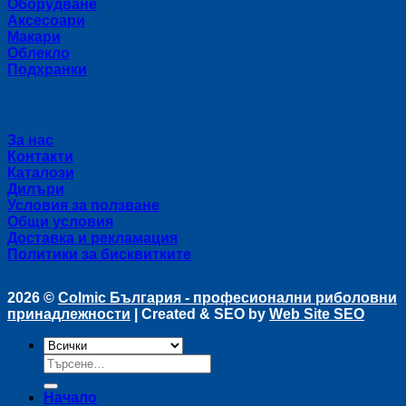
Оборудване
Аксесоари
Макари
Облекло
Подхранки
Полезни връзки
За нас
Контакти
Каталози
Дилъри
Условия за ползване
Общи условия
Доставка и рекламация
Политики за бисквитките
2026 ©
Colmic България - професионални риболовни
принадлежности
| Created & SEO by
Web Site SEO
Търсене
за:
Начало