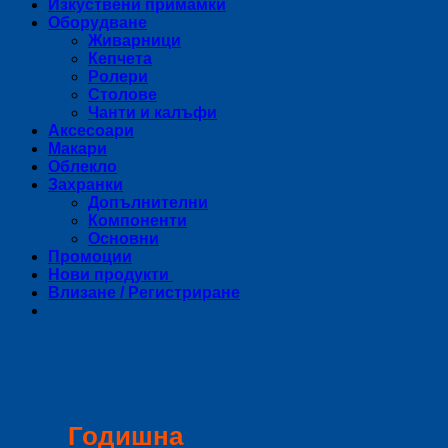
Изкуствени примамки
Оборудване
Живарници
Кепчета
Ролери
Столове
Чанти и калъфи
Аксесоари
Макари
Облекло
Захранки
Допълнителни
Компоненти
Основни
Промоции
Нови продукти
Влизане / Регистриране
Годишна