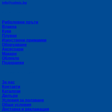
info@colmic.bg
Категории
Риболовни пръти
Влакна
Куки
Плувки
Изкуствени примамки
Оборудване
Аксесоари
Макари
Облекло
Подхранки
Полезни връзки
За нас
Контакти
Каталози
Дилъри
Условия за ползване
Общи условия
Доставка и рекламация