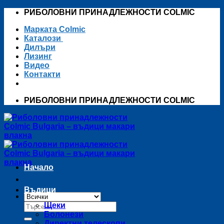
Skip
РИБОЛОВНИ ПРИНАДЛЕЖНОСТИ COLMIC
to
Марката Colmic
content
Каталози
Дилъри
Лизинг
Видео
Контакти
РИБОЛОВНИ ПРИНАДЛЕЖНОСТИ COLMIC
Начало
Въдици
Търсене
Щеки
за:
Болонези
Директни телескопи