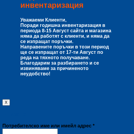
инвентаризация
Уважаеми Клиенти,
Поради годишна инвентаризация в
периода
8-15 Август
сайта и магазина
няма да работят с клиенти, и няма да
се изпращат поръчки.
Направените поръчки в този период
ще се изпращат от
17-ти Август
по
реда на тяхното получаване.
Благодарим за разбирането и се
извиняваме за причиненото
неудобство!
X
Влизане
Задължително
Потребителско име или имейл адрес
*