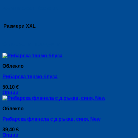
Допълнителна информация
Размери
XXL
Свързани продукти
Облекло
Рибарска термо блуза
50,10
€
Опции
This
product
Облекло
has
multiple
Рибарска фланела с д.ръкав, синя, New
variants.
The
39,40
€
options
Опции
may