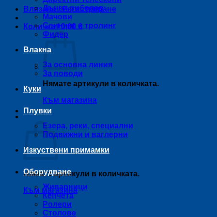
Дънен риболов
Влизане / Регистриране
Мачови
Спининг и тролинг
Количка /
0,00
€
Фидер
Влакна
За основна линия
За поводи
Нямате артикули в количката.
Куки
Към магазина
Плувки
Количка
Езера, реки, специални
Подвижни и ваглерни
Изкуствени примамки
Оборудване
Нямате артикули в количката.
Живарници
Към магазина
Кепчета
Ролери
Столове