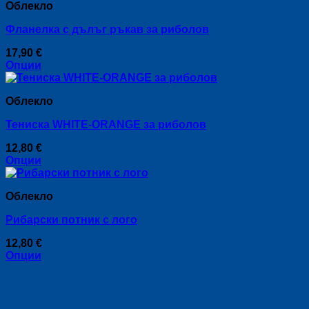
Облекло
has
on
multiple
the
Фланелка с дълъг ръкав за риболов
variants.
product
The
page
17,90
€
options
Опции
may
This
be
product
chosen
Облекло
has
on
multiple
the
Тениска WHITE-ORANGE за риболов
variants.
product
The
page
12,80
€
options
Опции
may
This
be
product
chosen
Облекло
has
on
multiple
the
Рибарски потник с лого
variants.
product
The
page
12,80
€
options
Опции
may
This
be
product
chosen
has
on
multiple
the