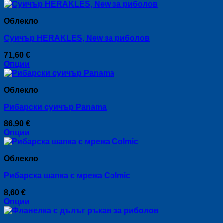
This
be
product
chosen
Облекло
has
on
multiple
the
Суичър HERAKLES, New за риболов
variants.
product
The
page
71,60
€
options
Опции
may
This
be
product
chosen
Облекло
has
on
multiple
the
Рибарски суичър Panama
variants.
product
The
page
86,90
€
options
Опции
may
This
be
product
chosen
Облекло
has
on
multiple
the
Рибарска шапка с мрежа Colmic
variants.
product
The
page
8,60
€
options
Опции
may
This
be
product
chosen