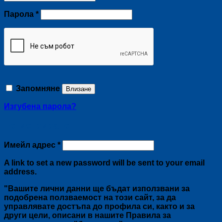
Задължително
Парола
*
Запомняне
Влизане
Изгубена парола?
Регистриране
Задължително
Имейл адрес
*
A link to set a new password will be sent to your email
address.
"Вашите лични данни ще бъдат използвани за
подобрена ползваемост на този сайт, за да
управлявате достъпа до профила си, както и за
други цели, описани в нашите Правила за