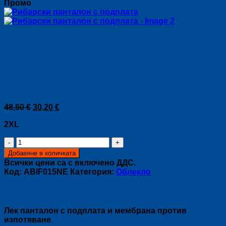
Промо
Рибарски панталон с
подплата
Original
Текущата
48,60
€
30,20
€
price
цена
2XL
was:
е:
48,60 €.
30,20 €.
количество
за
Добавяне в количката
Рибарски
Всички цени са с включено ДДС.
панталон
Код:
ABIF015NE
Категория:
Облекло
с
подплата
Описание
Лек панталон с подплата и мембрана против
изпотяване.