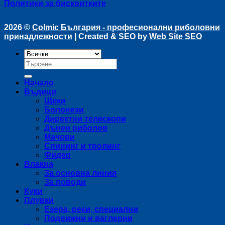
Политики за бисквитките
2026 ©
Colmic България - професионални риболовни
принадлежности
| Created & SEO by
Web Site SEO
Търсене
за:
Начало
Въдици
Щеки
Болонези
Директни телескопи
Дънен риболов
Мачови
Спининг и тролинг
Фидер
Влакна
За основна линия
За поводи
Куки
Плувки
Езера, реки, специални
Подвижни и ваглерни