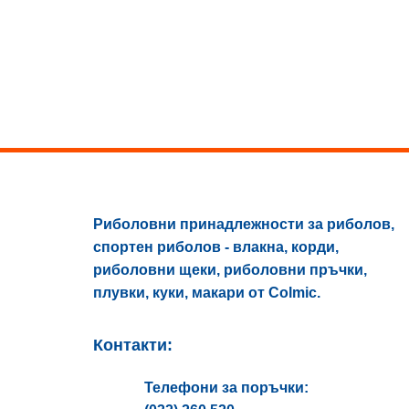
options
options
may
may
be
be
chosen
chosen
on
on
the
the
product
product
page
page
Риболовни принадлежности за риболов,
спортен риболов - влакна, корди,
риболовни щеки, риболовни пръчки,
плувки, куки, макари от Colmic.
Контакти:
Телефони за поръчки: