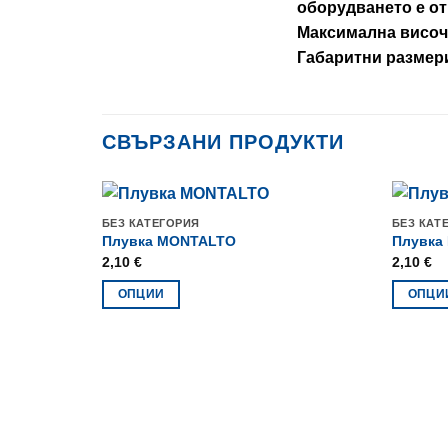
оборудването е от
Максимална височи
Габаритни размери
СВЪРЗАНИ ПРОДУКТИ
БЕЗ КАТЕГОРИЯ
БЕЗ КАТ
Плувка MONTALTO
Плувка
2,10
€
2,10
€
ОПЦИИ
ОПЦИ
This
This
product
product
has
has
multiple
multiple
variants.
variants
The
The