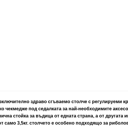
зключително здраво сгъваемо столче с регулируеми кра
о чекмедже под седалката за най-необходимите аксесо
чна стойка за въдица от едната страна, а от другата и
от само 3,5кг. столчето е особено подходящо за риболо