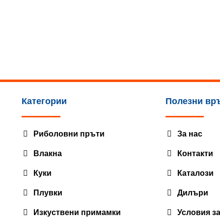
Категории
Полезни вр
Риболовни пръти
За нас
Влакна
Контакти
Куки
Каталози
Плувки
Дилъри
Изкуствени примамки
Условия з