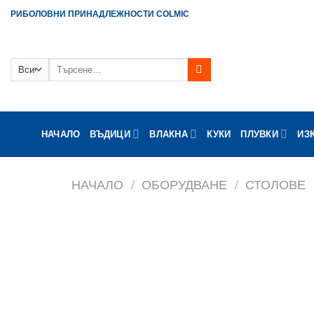
Skip
РИБОЛОВНИ ПРИНАДЛЕЖНОСТИ COLMIC
to
content
Търсене
за:
НАЧАЛО
ВЪДИЦИ
ВЛАКНА
КУКИ
ПЛУВКИ
ИЗ
НАЧАЛО
/
ОБОРУДВАНЕ
/
СТОЛОВЕ