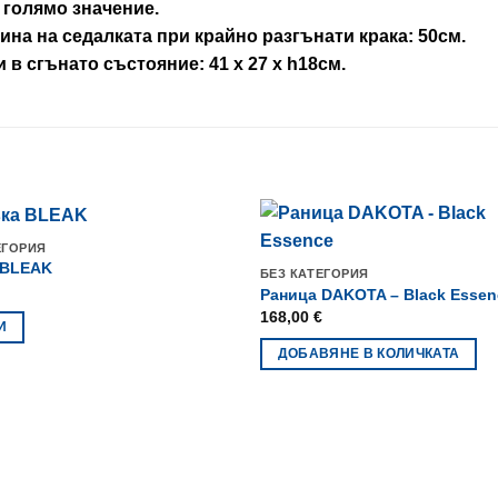
 голямо значение.
на на седалката при крайно разгънати крака: 50см.
 в сгънато състояние: 41 х 27 х h18см.
ЕГОРИЯ
 BLEAK
БЕЗ КАТЕГОРИЯ
Раница DAKOTA – Black Essen
168,00
€
И
ДОБАВЯНЕ В КОЛИЧКАТА
.