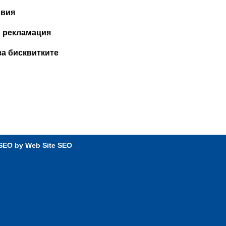
овия
и рекламация
за бисквитките
 SEO by
Web Site SEO