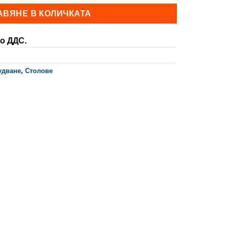
АВЯНЕ В КОЛИЧКАТА
о ДДС.
удване
,
Столове