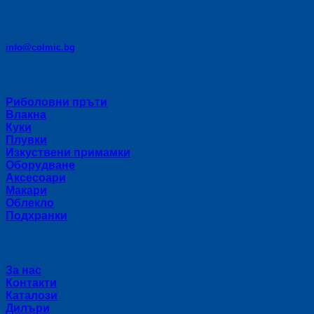
E-mail:
info@colmic.bg
Категории
Риболовни пръти
Влакна
Куки
Плувки
Изкуствени примамки
Оборудване
Аксесоари
Макари
Облекло
Подхранки
Полезни връзки
За нас
Контакти
Каталози
Дилъри