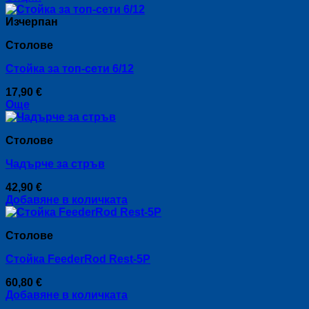
This
60,80 €
product
through
Изчерпан
has
71,60 €
Столове
multiple
variants.
Стойка за топ-сети 6/12
The
options
17,90
€
may
Още
be
chosen
on
Столове
the
product
Чадърче за стръв
page
42,90
€
Добавяне в количката
Столове
Стойка FeederRod Rest-5P
60,80
€
Добавяне в количката