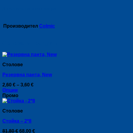
Допълнителна информация
Производител
Colmic
Свързани продукти
Столове
Резервна панта, New
Price
2,60
€
–
3,60
€
range:
Опции
This
2,60 €
Промо
product
through
has
3,60 €
Столове
multiple
variants.
Стойка – 2*8
The
options
Original
Текущата
81,80
€
68,00
€
may