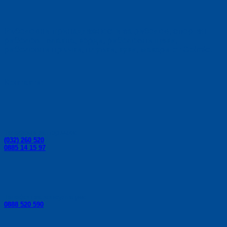
Риболовни принадлежности за риболов, спортен
риболов - влакна, корди, риболовни щеки,
риболовни пръчки, плувки, куки, макари от Colmic.
Контакти:
Телефони за поръчки:
(032) 260 520
0885 14 15 97
Телефон за консултации:
0888 520 590