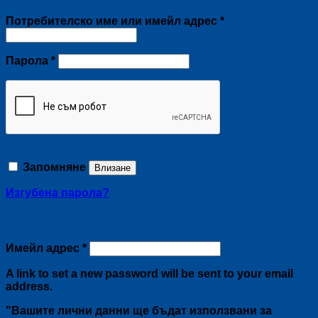
Задължително
Потребителско име или имейл адрес
*
Задължително
Парола
*
Запомняне
Влизане
Изгубена парола?
Регистриране
Задължително
Имейл адрес
*
A link to set a new password will be sent to your email
address.
"Вашите лични данни ще бъдат използвани за