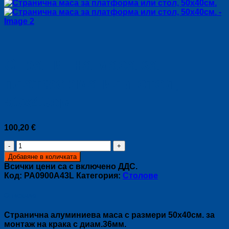
Странична маса за
платформа или стол,
50х40см.
100,20
€
количество
за
Добавяне в количката
Странична
Всички цени са с включено ДДС.
маса
Код:
PA0900A43L
Категория:
Столове
за
платформа
Описание
или
стол,
Странична алуминиева маса с размери 50х40см. за
50х40см.
монтаж на крака с диам.36мм.