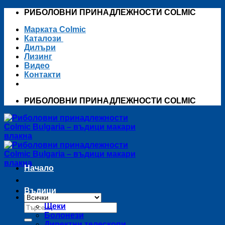
Skip
РИБОЛОВНИ ПРИНАДЛЕЖНОСТИ COLMIC
to
Марката Colmic
content
Каталози
Дилъри
Лизинг
Видео
Контакти
РИБОЛОВНИ ПРИНАДЛЕЖНОСТИ COLMIC
Начало
Въдици
Търсене
Щеки
за:
Болонези
Директни телескопи