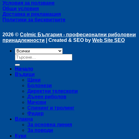
Условия за ползване
Общи условия
Доставка и рекламация
Политики за бисквитките
2026 ©
Colmic България - професионални риболовни
принадлежности
| Created & SEO by
Web Site SEO
Търсене
за:
Начало
Въдици
Щеки
Болонези
Директни телескопи
Дънен риболов
Мачови
Спининг и тролинг
Фидер
Влакна
За основна линия
За поводи
Куки