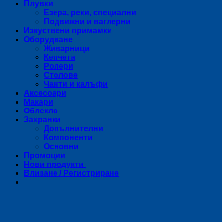
Плувки
Езера, реки, специални
Подвижни и ваглерни
Изкуствени примамки
Оборудване
Живарници
Кепчета
Ролери
Столове
Чанти и калъфи
Аксесоари
Макари
Облекло
Захранки
Допълнителни
Компоненти
Основни
Промоции
Нови продукти
Влизане / Регистриране