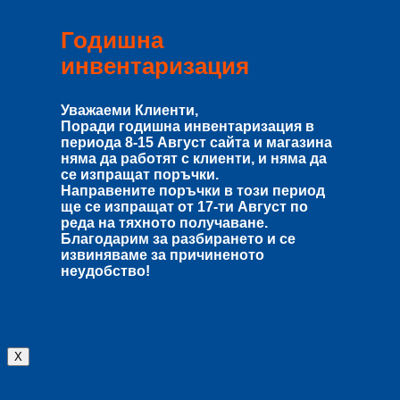
Годишна
инвентаризация
Уважаеми Клиенти,
Поради годишна инвентаризация в
периода
8-15 Август
сайта и магазина
няма да работят с клиенти, и няма да
се изпращат поръчки.
Направените поръчки в този период
ще се изпращат от
17-ти Август
по
реда на тяхното получаване.
Благодарим за разбирането и се
извиняваме за причиненото
неудобство!
X
Влизане