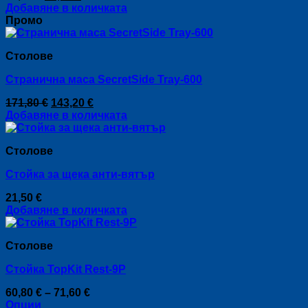
price
цена
Добавяне в количката
be
was:
е:
Промо
chosen
81,80 €.
68,00 €.
on
the
Столове
product
page
Странична маса SecretSide Tray-600
Original
Текущата
171,80
€
143,20
€
price
цена
Добавяне в количката
was:
е:
171,80 €.
143,20 €.
Столове
Стойка за щека анти-вятър
21,50
€
Добавяне в количката
Столове
Стойка TopKit Rest-9P
Price
60,80
€
–
71,60
€
range:
Опции