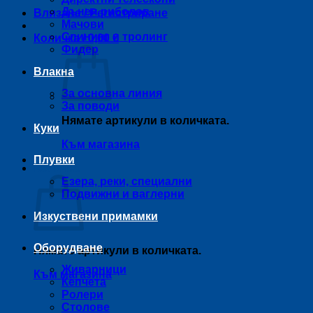
Дънен риболов
Влизане / Регистриране
Мачови
Спининг и тролинг
Количка /
0,00
€
Фидер
Влакна
За основна линия
За поводи
Нямате артикули в количката.
Куки
Към магазина
Плувки
Количка
Езера, реки, специални
Подвижни и ваглерни
Изкуствени примамки
Оборудване
Нямате артикули в количката.
Живарници
Към магазина
Кепчета
Ролери
Столове