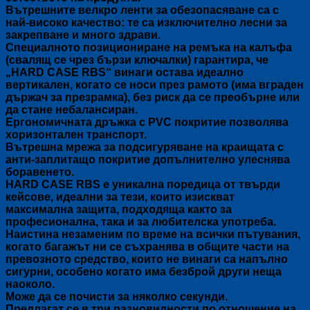
Вътрешните велкро ленти за обезопасяване са с
най-високо качество: те са изключително лесни за
закрепване и много здрави.
Специалното позициониране на ремъка на калъфа
(свалящ се чрез бързи ключалки) гарантира, че
„HARD CASE RBS“ винаги остава идеално
вертикален, когато се носи през рамото (има вграден
държач за презрамка), без риск да се преобърне или
да стане небалансиран.
Ергономичната дръжка с PVC покритие позволява
хоризонтален транспорт.
Вътрешна мрежа за подсигуряване на краищата с
анти-заплитащо покритие допълнително улеснява
боравенето.
HARD CASE RBS е уникална поредица от твърди
кейсове, идеални за тези, които изискват
максимална защита, подходяща както за
професионална, така и за любителска употреба.
Наистина незаменим по време на всички пътувания,
когато багажът ни се съхранява в общите части на
превозното средство, които не винаги са напълно
сигурни, особено когато има безброй други неща
наоколо.
Може да се почисти за няколко секунди.
Предлагат се в три разновидности по отношение на