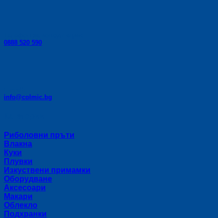
Телефон за консултации:
0888 520 590
E-mail:
info@colmic.bg
Категории
Риболовни пръти
Влакна
Куки
Плувки
Изкуствени примамки
Оборудване
Аксесоари
Макари
Облекло
Подхранки