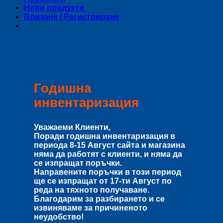
Нови продукти
Влизане / Регистриране
Годишна
инвентаризация
Уважаеми Клиенти,
Поради годишна инвентаризация в
периода
8-15 Август
сайта и магазина
няма да работят с клиенти, и няма да
се изпращат поръчки.
Направените поръчки в този период
ще се изпращат от
17-ти Август
по
реда на тяхното получаване.
Благодарим за разбирането и се
извиняваме за причиненото
неудобство!