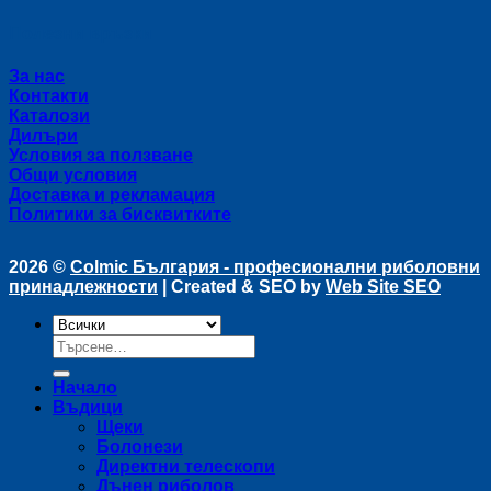
Полезни връзки
За нас
Контакти
Каталози
Дилъри
Условия за ползване
Общи условия
Доставка и рекламация
Политики за бисквитките
2026 ©
Colmic България - професионални риболовни
принадлежности
| Created & SEO by
Web Site SEO
Търсене
за:
Начало
Въдици
Щеки
Болонези
Директни телескопи
Дънен риболов