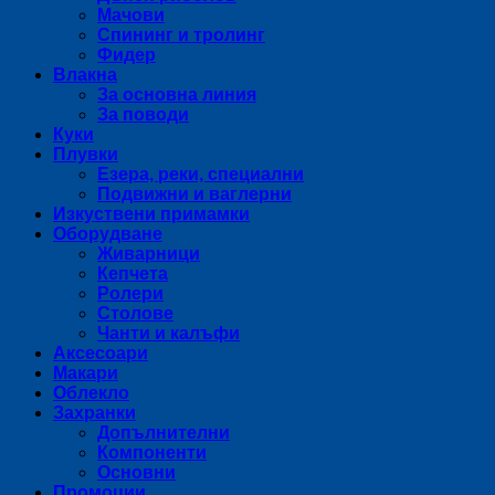
Мачови
Спининг и тролинг
Фидер
Влакна
За основна линия
За поводи
Куки
Плувки
Езера, реки, специални
Подвижни и ваглерни
Изкуствени примамки
Оборудване
Живарници
Кепчета
Ролери
Столове
Чанти и калъфи
Аксесоари
Макари
Облекло
Захранки
Допълнителни
Компоненти
Основни
Промоции