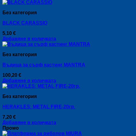
This
be
product
chosen
Без категория
has
on
multiple
the
BLACK CARASSIO
variants.
product
The
page
5,10
€
options
Добавяне в количката
may
be
chosen
Без категория
on
the
Въдица за сърф кастинг MANTRA
product
page
100,20
€
Добавяне в количката
Без категория
HERAKLES: METAL FIRE-20гр.
7,20
€
Добавяне в количката
Промо