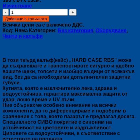
190 x 24 x 13см.
Изчистване
количество
за
Добавяне в количката
Твърд
Всички цени са с включено ДДС.
калъф
Код:
Няма
Категории:
Без категория
,
Оборудване
,
за
Чанти и калъфи
щеки
HARD
Описание
CASE
RBS
В този твърд калъф(кейс) „HARD CASE RBS“ може
да съхранявате и транспортирате сигурно и удобно
вашите щеки, топсети и изобщо въдици от всякакъв
вид, без да са необходими допълнителни защитни
тубуси.
Кутията, която е изключително лека, здрава и
водоустойчива, гарантира максимална защита от
удар, лошо време и UV лъчи.
Ние обърнахме особено внимание на всички
компоненти, да го диференцираме и подобрим в
сравнение с това, което пазарът е предлагал досега.
Специалното СИВО покритие е синоним на
устойчивост на цветовете и издръжливост.
Циповете са водоустойчиви, в съответствие с
естеството на продукта.