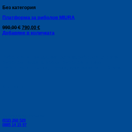
Без категория
Платформа за риболов MIURA
Original
Текущата
990,00
€
790,00
€
price
цена
Добавяне в количката
was:
е:
990,00 €.
790,00 €.
Риболовни принадлежности за риболов, спортен
риболов - влакна, корди, риболовни щеки,
риболовни пръчки, плувки, куки, макари от Colmic.
Контакти:
Телефони за поръчки:
(032) 260 520
0885 14 15 97