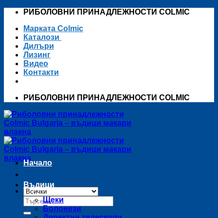
Skip
РИБОЛОВНИ ПРИНАДЛЕЖНОСТИ COLMIC
to
Марката Colmic
content
Каталози
Дилъри
Лизинг
Видео
Контакти
РИБОЛОВНИ ПРИНАДЛЕЖНОСТИ COLMIC
Начало
Въдици
Търсене
Щеки
за:
Болонези
Директни телескопи