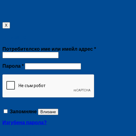
X
Влизане
Задължително
Потребителско име или имейл адрес
*
Задължително
Парола
*
Запомняне
Влизане
Изгубена парола?
Регистриране