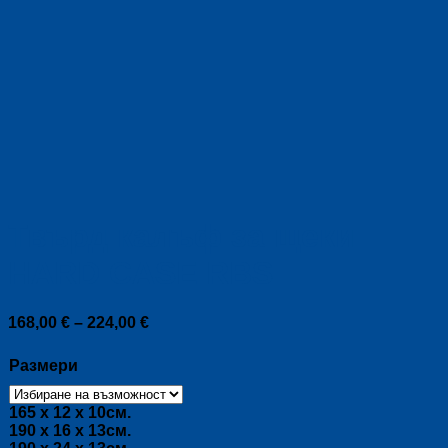
Твърд калъф за щеки
HARD CASE RBS
Price
168,00
€
–
224,00
€
range:
168,00 €
Размери
through
224,00 €
165 x 12 x 10см.
190 x 16 x 13см.