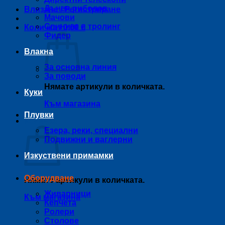
Дънен риболов
Влизане / Регистриране
Мачови
Спининг и тролинг
Количка /
0,00
€
Фидер
Влакна
За основна линия
За поводи
Нямате артикули в количката.
Куки
Към магазина
Плувки
Количка
Езера, реки, специални
Подвижни и ваглерни
Изкуствени примамки
Оборудване
Нямате артикули в количката.
Живарници
Към магазина
Кепчета
Ролери
Столове