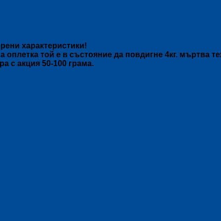
рени характеристики!
 оплетка той е в състояние да повдигне 4кг. мъртва те
ра с акция 50-100 грама.