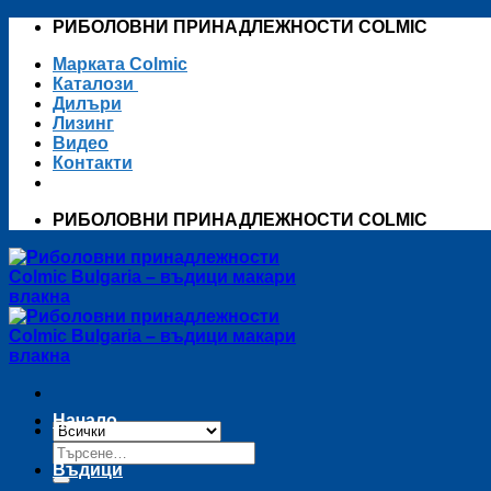
Skip
РИБОЛОВНИ ПРИНАДЛЕЖНОСТИ COLMIC
to
Марката Colmic
content
Каталози
Дилъри
Лизинг
Видео
Контакти
РИБОЛОВНИ ПРИНАДЛЕЖНОСТИ COLMIC
Начало
Търсене
за:
Въдици