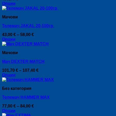
options
Опции
may
This
be
product
chosen
Мачови
has
on
multiple
the
Телемач JAKAL 20-100гр.
variants.
product
The
page
Price
43,00
€
–
58,00
€
options
range:
Опции
may
This
43,00 €
be
product
through
chosen
Мачови
has
58,00 €
on
multiple
the
Мач DEXTER MATCH
variants.
product
The
page
Price
101,70
€
–
107,40
€
options
range:
Опции
may
This
101,70 €
be
product
through
chosen
Без категория
has
107,40 €
on
multiple
the
Телемач HAMMER MAX
variants.
product
The
page
Price
77,00
€
–
84,00
€
options
range:
Опции
may
This
77,00 €