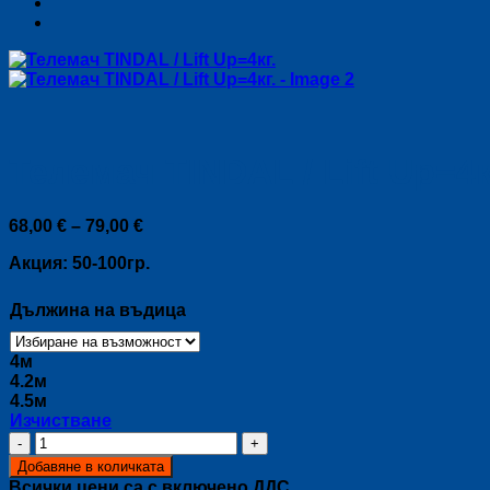
Телемач TINDAL / Lift Up=4к
Price
68,00
€
–
79,00
€
range:
Акция: 50-100гр.
68,00 €
through
79,00 €
Дължина на въдица
4м
4.2м
4.5м
Изчистване
количество
за
Добавяне в количката
Телемач
Всички цени са с включено ДДС.