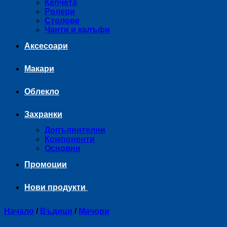
Кепчета
Ролери
Столове
Чанти и калъфи
Аксесоари
Макари
Облекло
Захранки
Допълнителни
Компоненти
Основни
Промоции
Нови продукти
Начало
/
Въдици
/
Мачови