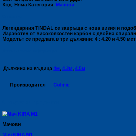
TINDAL
Код:
Няма
Категория:
Мачови
/
Lift
Описание
Up=4кг.
Легендарния TINDAL се завръща с нова визия и подоб
Изработен от високоякостен карбон с двойна спирална
Моделът се предлага в три дължини: 4 ; 4,20 и 4,50 мет
Допълнителна информация
Дължина на въдица
4м
,
4.2м
,
4.5м
Производител
Colmic
Свързани продукти
Мачови
Мач KIRA M1