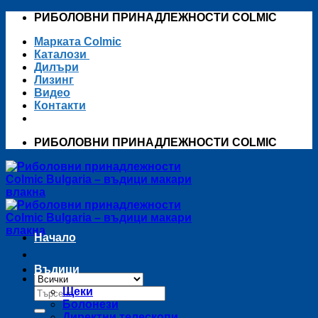
Skip
РИБОЛОВНИ ПРИНАДЛЕЖНОСТИ COLMIC
to
Марката Colmic
content
Каталози
Дилъри
Лизинг
Видео
Контакти
РИБОЛОВНИ ПРИНАДЛЕЖНОСТИ COLMIC
Начало
Въдици
Търсене
Щеки
за:
Болонези
Директни телескопи