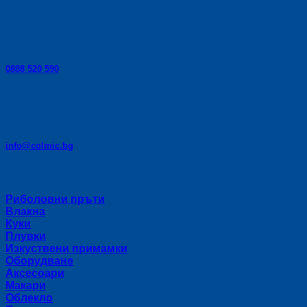
Телефон за консултации:
0888 520 590
E-mail:
info@colmic.bg
Категории
Риболовни пръти
Влакна
Куки
Плувки
Изкуствени примамки
Оборудване
Аксесоари
Макари
Облекло