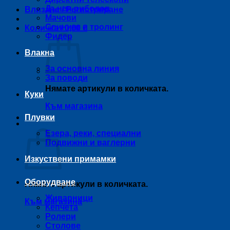
Дънен риболов
Влизане / Регистриране
Мачови
Спининг и тролинг
Количка /
0,00
€
Фидер
Влакна
За основна линия
За поводи
Нямате артикули в количката.
Куки
Към магазина
Плувки
Количка
Езера, реки, специални
Подвижни и ваглерни
Изкуствени примамки
Оборудване
Нямате артикули в количката.
Живарници
Към магазина
Кепчета
Ролери
Столове