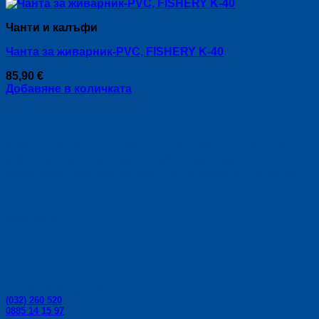
was:
е:
chosen
143,20 €.
103,80 €.
on
Чанти и калъфи
the
product
Чанта за живарник-PVC, FISHERY K-40
page
85,90
€
Добавяне в количката
Риболовни принадлежности за риболов, спортен
риболов - влакна, корди, риболовни щеки,
риболовни пръчки, плувки, куки, макари от Colmic.
Контакти:
Телефони за поръчки:
(032) 260 520
0885 14 15 97