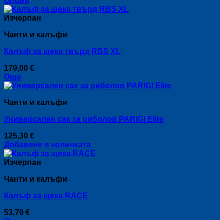
Опции
This
12,00 €
product
through
Изчерпан
has
16,00 €
Чанти и калъфи
multiple
variants.
Кaлъф за щека твърд RBS XL
The
options
179,00
€
may
Още
be
chosen
on
Чанти и калъфи
the
product
Универсален сак за риболов PARIGI Elite
page
125,30
€
Добавяне в количката
Изчерпан
Чанти и калъфи
Кaлъф за щека RACE
53,70
€