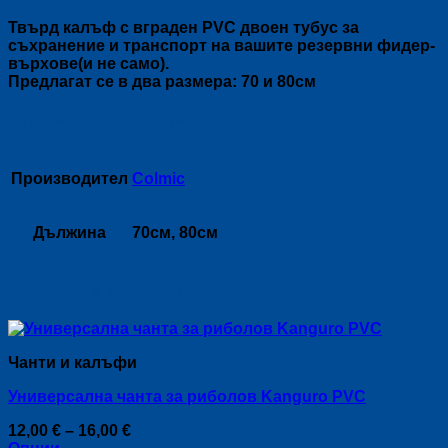
Твърд калъф с вграден PVC двоен тубус за
съхранение и транспорт на вашите резервни фидер-
върхове(и не само).
Предлагат се в два размера: 70 и 80см
Допълнителна информация
Производител
Colmic
Дължина
70см, 80см
Свързани продукти
Чанти и калъфи
Универсална чанта за риболов Kanguro PVC
Price
12,00
€
–
16,00
€
range: