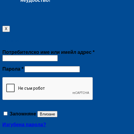
неудобство!
X
Влизане
Задължително
Потребителско име или имейл адрес
*
Задължително
Парола
*
Запомняне
Влизане
Изгубена парола?