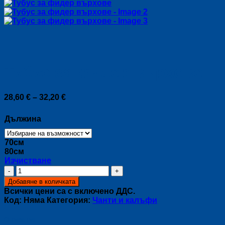
Тубус за фидер върхове
Price
28,60
€
–
32,20
€
range:
28,60 €
Дължина
through
32,20 €
70см
80см
Изчистване
количество
за
Добавяне в количката
Тубус
Всички цени са с включено ДДС.
за
Код:
Няма
Категория:
Чанти и калъфи
фидер
върхове
Описание