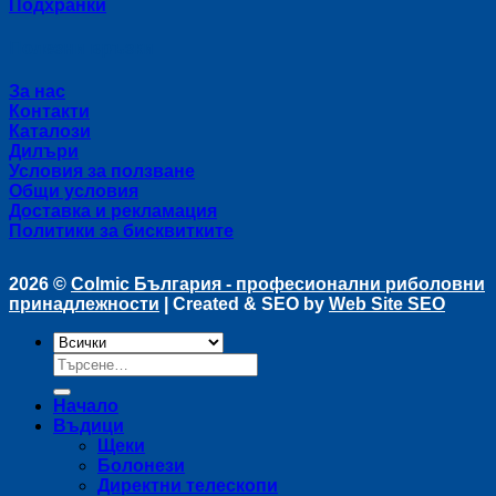
Подхранки
Полезни връзки
За нас
Контакти
Каталози
Дилъри
Условия за ползване
Общи условия
Доставка и рекламация
Политики за бисквитките
2026 ©
Colmic България - професионални риболовни
принадлежности
| Created & SEO by
Web Site SEO
Търсене
за:
Начало
Въдици
Щеки
Болонези
Директни телескопи