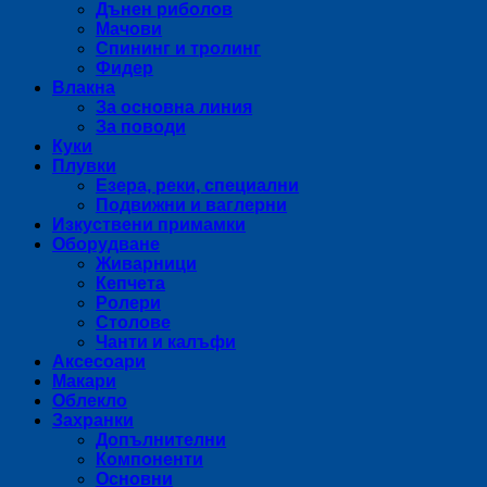
Дънен риболов
Мачови
Спининг и тролинг
Фидер
Влакна
За основна линия
За поводи
Куки
Плувки
Езера, реки, специални
Подвижни и ваглерни
Изкуствени примамки
Оборудване
Живарници
Кепчета
Ролери
Столове
Чанти и калъфи
Аксесоари
Макари
Облекло
Захранки
Допълнителни
Компоненти
Основни