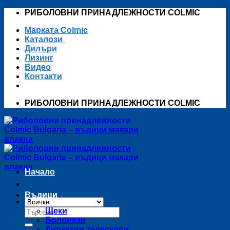
Skip
РИБОЛОВНИ ПРИНАДЛЕЖНОСТИ COLMIC
to
Марката Colmic
content
Каталози
Дилъри
Лизинг
Видео
Контакти
РИБОЛОВНИ ПРИНАДЛЕЖНОСТИ COLMIC
Начало
Въдици
Търсене
Щеки
за:
Болонези
Директни телескопи