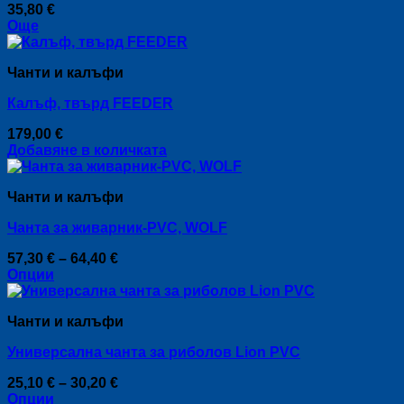
35,80
€
Още
Чанти и калъфи
Кaлъф, твърд FEEDER
179,00
€
Добавяне в количката
Чанти и калъфи
Чанта за живарник-PVC, WOLF
Price
57,30
€
–
64,40
€
range:
Опции
This
57,30 €
product
through
Чанти и калъфи
has
64,40 €
multiple
Универсална чанта за риболов Lion PVC
variants.
The
Price
25,10
€
–
30,20
€
options
range:
Опции
may