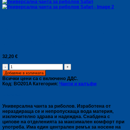
Универсална чанта за
риболов Safari
32,20
€
количество
за
Добавяне в количката
Универсална
Всички цени са с включено ДДС.
чанта
Код:
BO201A
Категория:
Чанти и калъфи
за
риболов
Описание
Safari
Универсална чанта за риболов. Изработена от
нераздираща се и непропускаща вода материя,
изключително здрава и надеждна. Снабдена с
ципове на отделенията за максимален комфорт при
употреба. Има един централен ремък за носене на