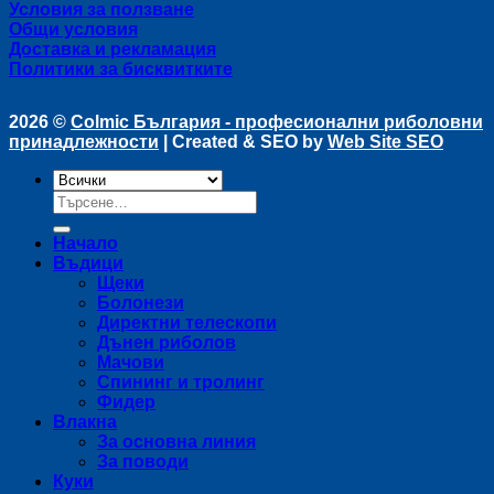
Условия за ползване
Общи условия
Доставка и рекламация
Политики за бисквитките
2026 ©
Colmic България - професионални риболовни
принадлежности
| Created & SEO by
Web Site SEO
Търсене
за:
Начало
Въдици
Щеки
Болонези
Директни телескопи
Дънен риболов
Мачови
Спининг и тролинг
Фидер
Влакна
За основна линия
За поводи
Куки