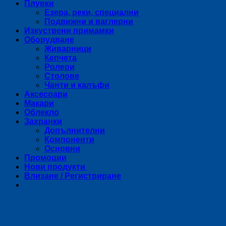
Плувки
Езера, реки, специални
Подвижни и ваглерни
Изкуствени примамки
Оборудване
Живарници
Кепчета
Ролери
Столове
Чанти и калъфи
Аксесоари
Макари
Облекло
Захранки
Допълнителни
Компоненти
Основни
Промоции
Нови продукти
Влизане / Регистриране