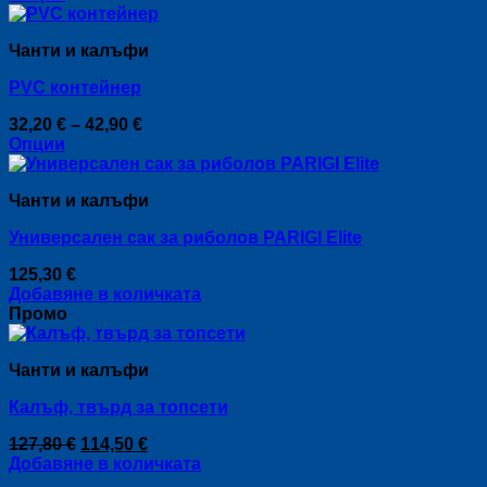
This
25,10 €
be
product
through
chosen
Чанти и калъфи
has
30,20 €
on
multiple
the
PVC контейнер
variants.
product
The
page
Price
32,20
€
–
42,90
€
options
range:
Опции
may
This
32,20 €
be
product
through
chosen
Чанти и калъфи
has
42,90 €
on
multiple
the
Универсален сак за риболов PARIGI Elite
variants.
product
The
page
125,30
€
options
Добавяне в количката
may
Промо
be
chosen
on
Чанти и калъфи
the
product
Кaлъф, твърд за топсети
page
Original
Текущата
127,80
€
114,50
€
price
цена
Добавяне в количката
was:
е: