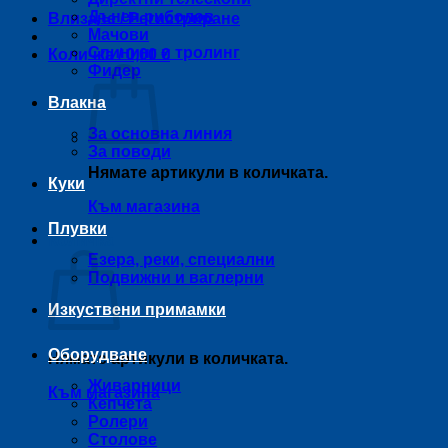
Дънен риболов
Влизане / Регистриране
Мачови
Спининг и тролинг
Количка /
0,00
€
Фидер
Влакна
За основна линия
За поводи
Нямате артикули в количката.
Куки
Към магазина
Плувки
Количка
Езера, реки, специални
Подвижни и ваглерни
Изкуствени примамки
Оборудване
Нямате артикули в количката.
Живарници
Към магазина
Кепчета
Ролери
Столове