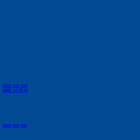
127,80 €.
114,50 €.
Риболовни принадлежности за риболов, спортен
риболов - влакна, корди, риболовни щеки,
риболовни пръчки, плувки, куки, макари от Colmic.
Контакти:
Телефони за поръчки:
(032) 260 520
0885 14 15 97
Телефон за консултации:
0888 520 590