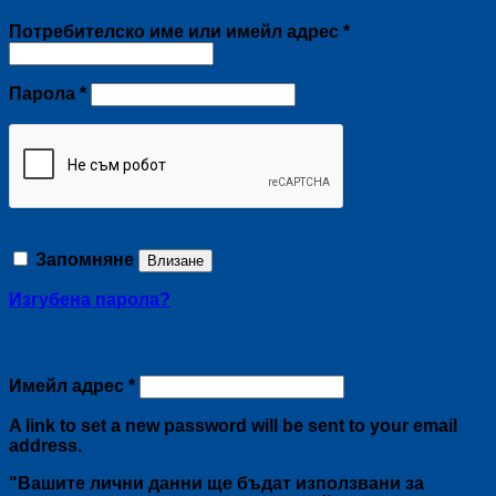
Задължително
Потребителско име или имейл адрес
*
Задължително
Парола
*
Запомняне
Влизане
Изгубена парола?
Регистриране
Задължително
Имейл адрес
*
A link to set a new password will be sent to your email
address.
"Вашите лични данни ще бъдат използвани за