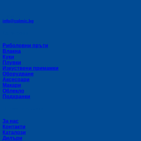
E-mail:
info@colmic.bg
Категории
Риболовни пръти
Влакна
Куки
Плувки
Изкуствени примамки
Оборудване
Аксесоари
Макари
Облекло
Подхранки
Полезни връзки
За нас
Контакти
Каталози
Дилъри