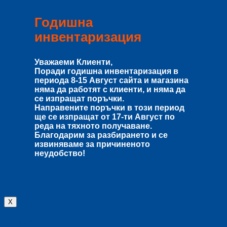
Годишна
инвентаризация
Уважаеми Клиенти,
Поради годишна инвентаризация в
периода
8-15 Август
сайта и магазина
няма да работят с клиенти, и няма да
се изпращат поръчки.
Направените поръчки в този период
ще се изпращат от
17-ти Август
по
реда на тяхното получаване.
Благодарим за разбирането и се
извиняваме за причиненото
неудобство!
X
Влизане