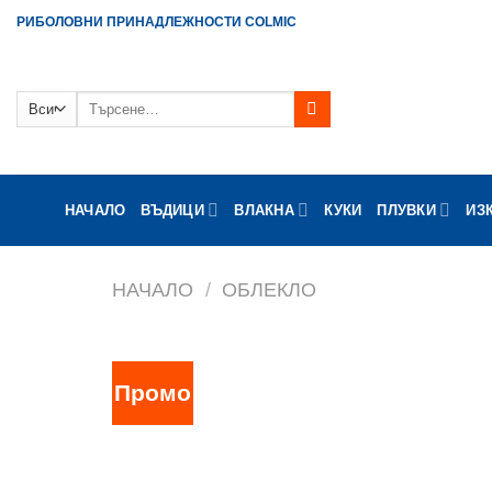
Skip
РИБОЛОВНИ ПРИНАДЛЕЖНОСТИ COLMIC
to
content
Търсене
за:
НАЧАЛО
ВЪДИЦИ
ВЛАКНА
КУКИ
ПЛУВКИ
ИЗ
НАЧАЛО
/
ОБЛЕКЛО
Промо