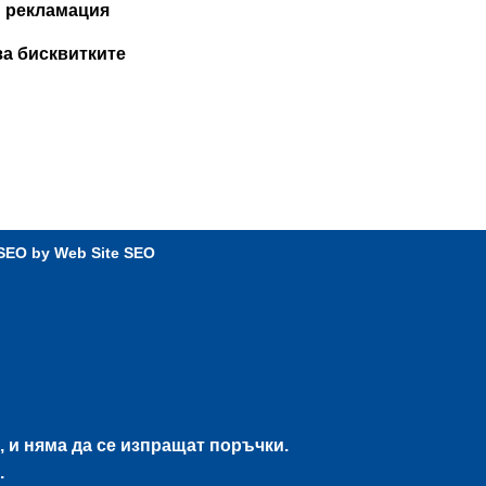
и рекламация
за бисквитките
 SEO by
Web Site SEO
, и няма да се изпращат поръчки.
.