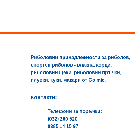
may
be
chosen
on
the
product
page
Риболовни принадлежности за риболов,
спортен риболов - влакна, корди,
риболовни щеки, риболовни пръчки,
плувки, куки, макари от Colmic.
Контакти:
Телефони за поръчки:
(032) 260 520
0885 14 15 97