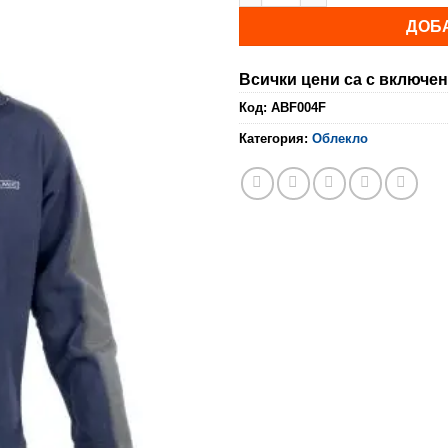
33,20 €.
28,1
ДОБ
Всички цени са с включен
Код:
ABF004F
Категория:
Облекло