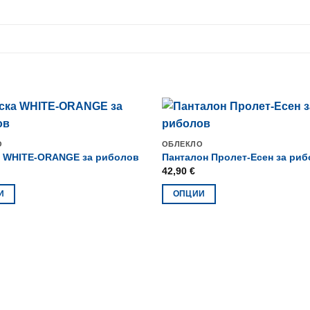
О
ОБЛЕКЛО
а WHITE-ORANGE за риболов
Панталон Пролет-Есен за ри
42,90
€
И
ОПЦИИ
This
product
has
multiple
.
variants.
The
options