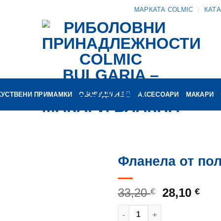
МАРКАТА COLMIC
КАТ
КУСТВЕНИ ПРИМАМКИ
ОБОРУДВАНЕ
АКСЕСОАРИ
МАКАРИ
Фланела от по
Original
Тек
33,20
28,10
€
€
price
цен
количество за Фланела от п
was:
е: