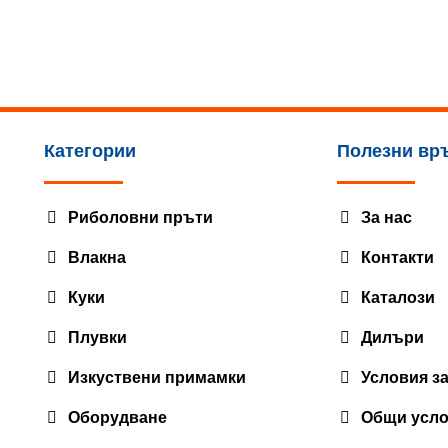
may
be
chosen
on
the
product
Категории
Полезни вр
page
Риболовни пръти
За нас
Влакна
Контакти
Куки
Каталози
Плувки
Дилъри
Изкуствени примамки
Условия з
Оборудване
Общи усл