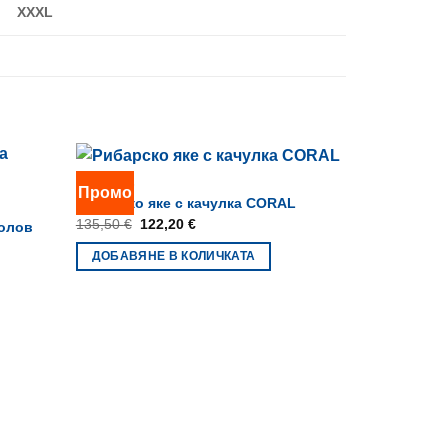
XXXL
ОБЛЕКЛО
Промо
Рибарско яке с качулка CORAL
Original
Текущата
135,50
€
122,20
€
болов
price
цена
was:
е:
ДОБАВЯНЕ В КОЛИЧКАТА
135,50 €.
122,20 €.
ОБЛЕКЛО
Тениска CO