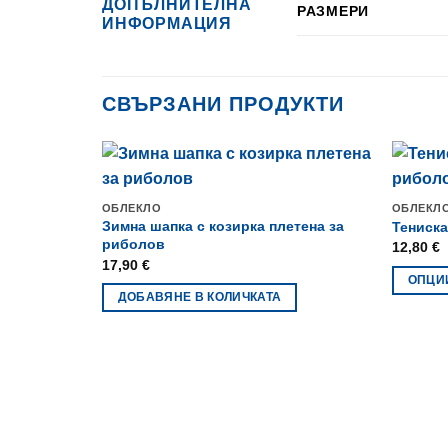
ДОПЪЛНИТЕЛНА
РАЗМЕРИ
ИНФОРМАЦИЯ
СВЪРЗАНИ ПРОДУКТИ
ОБЛЕКЛО
ОБЛЕКЛ
Зимна шапка с козирка плетена за
Тениск
риболов
12,80
€
17,90
€
ОПЦИ
ДОБАВЯНЕ В КОЛИЧКАТА
This
product
has
multiple
variants
The
options