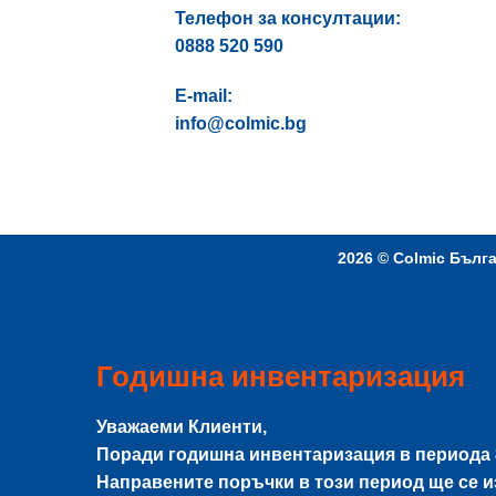
Телефон за консултации:
0888 520 590
E-mail:
info@colmic.bg
2026 ©
Colmic Бълг
Годишна инвентаризация
Уважаеми Клиенти,
Поради годишна инвентаризация в периода
Направените поръчки в този период ще се 