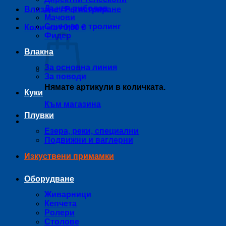
Дънен риболов
Влизане / Регистриране
Мачови
Спининг и тролинг
Количка /
0,00
€
Фидер
Влакна
За основна линия
За поводи
Нямате артикули в количката.
Куки
Към магазина
Плувки
Езера, реки, специални
Подвижни и ваглерни
Изкуствени примамки
Оборудване
Живарници
Кепчета
Ролери
Столове