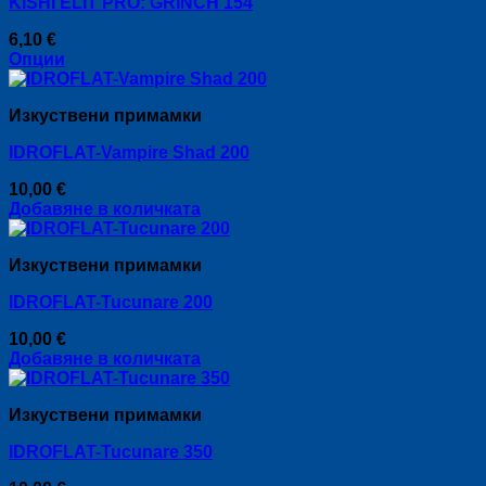
KISHI ELIT PRO: GRINCH 154
6,10
€
Опции
This
product
Изкуствени примамки
has
multiple
IDROFLAT-Vampire Shad 200
variants.
The
10,00
€
options
Добавяне в количката
may
be
chosen
Изкуствени примамки
on
the
IDROFLAT-Tucunare 200
product
page
10,00
€
Добавяне в количката
Изкуствени примамки
IDROFLAT-Tucunare 350