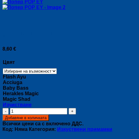
Попер POP EY
8,60
€
Цвят
Flash Ayu
Acciuga
Baby Bass
Herakles Magic
Magic Shad
Изчистване
количество
за
Добавяне в количката
Попер
Всички цени са с включено ДДС.
POP
Код:
Няма
Категория:
Изкуствени примамки
EY