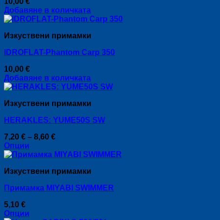
10,00
€
Добавяне в количката
Изкуствени примамки
IDROFLAT-Phantom Carp 350
10,00
€
Добавяне в количката
Изкуствени примамки
HERAKLES: YUME50S SW
Price
7,20
€
–
8,60
€
range:
Опции
This
7,20 €
product
through
Изкуствени примамки
has
8,60 €
multiple
Примамка MIYABI SWIMMER
variants.
The
5,10
€
options
Опции
may