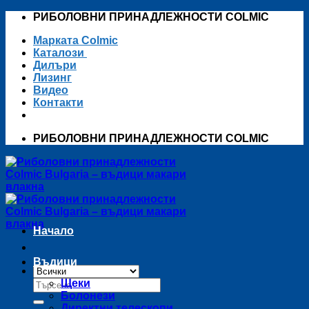
Skip
РИБОЛОВНИ ПРИНАДЛЕЖНОСТИ COLMIC
to
Марката Colmic
content
Каталози
Дилъри
Лизинг
Видео
Контакти
РИБОЛОВНИ ПРИНАДЛЕЖНОСТИ COLMIC
Начало
Въдици
Търсене
Щеки
за:
Болонези
Директни телескопи