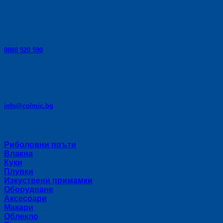
Телефон за консултации:
0888 520 590
E-mail:
info@colmic.bg
Категории
Риболовни пръти
Влакна
Куки
Плувки
Изкуствени примамки
Оборудване
Аксесоари
Макари
Облекло