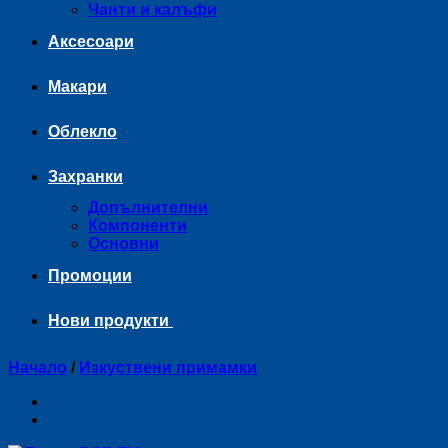
Чанти и калъфи
Аксесоари
Макари
Облекло
Захранки
Допълнителни
Компоненти
Основни
Промоции
Нови продукти
Начало
/
Изкуствени примамки