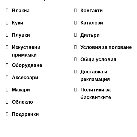
Влакна
Контакти
Куки
Каталози
Плувки
Дилъри
Изкуствени
Условия за ползване
примамки
Общи условия
Оборудване
Доставка и
Аксесоари
рекламация
Макари
Политики за
бисквитките
Облекло
Подхранки