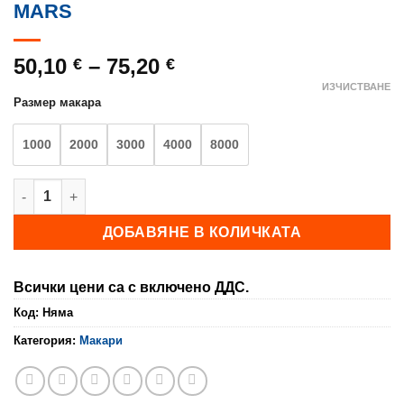
MARS
Price
50,10
–
75,20
€
€
range:
ИЗЧИСТВАНЕ
Размер макара
50,10 €
through
1000
2000
3000
4000
8000
75,20 €
количество за MARS
ДОБАВЯНЕ В КОЛИЧКАТА
Всички цени са с включено ДДС.
Код:
Няма
Категория:
Макари