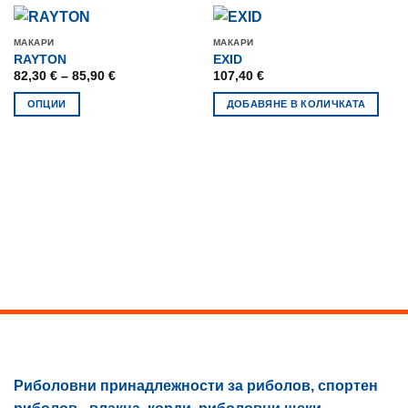
МАКАРИ
МАКАРИ
RAYTON
EXID
Price
82,30
€
–
85,90
€
107,40
€
range:
82,30 €
ОПЦИИ
ДОБАВЯНЕ В КОЛИЧКАТА
through
85,90 €
This
product
has
multiple
variants.
The
options
may
be
chosen
on
the
product
page
Риболовни принадлежности за риболов, спортен