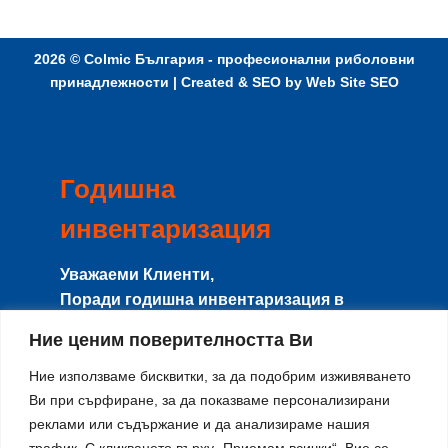
2026 ©
Colmic България - професионални риболовни
принадлежности
| Created & SEO by
Web Site SEO
Годишна
инвентаризация
Уважаеми Клиенти,
Поради годишна инвентаризация в
периода
8-15 Август
сайта и магазина
Ние ценим поверителността Ви
няма да работят с клиенти, и няма да се
изпращат поръчки.
Ние използваме бисквитки, за да подобрим изживяването
Направените поръчки в този период ще
Ви при сърфиране, за да показваме персонализирани
реклами или съдържание и да анализираме нашия
се изпращат от
17-ти Август
по реда на
трафик. С кликването върху „Приемам всички“, Вие се