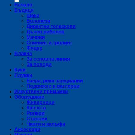
Начало
Въдици
Щеки
Болонези
Директни телескопи
Дънен риболов
Мачови
Спининг и тролинг
Фидер
Влакна
За основна линия
За поводи
Куки
Плувки
Езера, реки, специални
Подвижни и ваглерни
Изкуствени примамки
Оборудване
Живарници
Кепчета
Ролери
Столове
Чанти и калъфи
Аксесоари
Макари