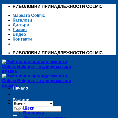
Skip
РИБОЛОВНИ ПРИНАДЛЕЖНОСТИ COLMIC
to
Марката Colmic
content
Каталози
Дилъри
Лизинг
Видео
Контакти
РИБОЛОВНИ ПРИНАДЛЕЖНОСТИ COLMIC
Начало
Въдици
Търсене
Щеки
за:
Болонези
Директни телескопи