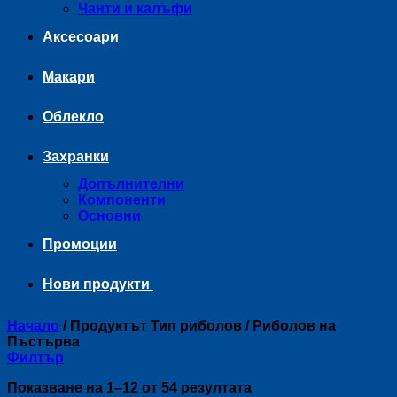
Чанти и калъфи
Аксесоари
Макари
Облекло
Захранки
Допълнителни
Компоненти
Основни
Промоции
Нови продукти
Начало
/
Продуктът Тип риболов
/
Риболов на
Пъстърва
Филтър
Sorted
Показване на 1–12 от 54 резултата