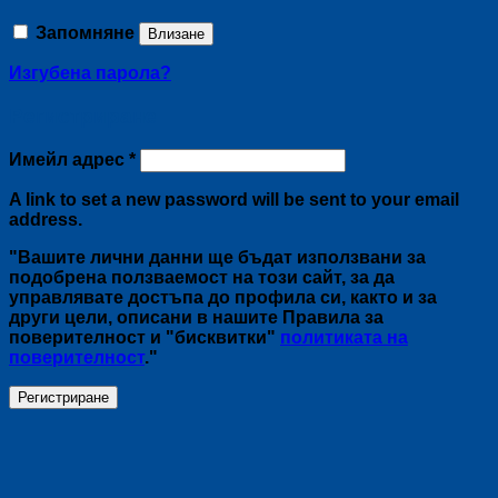
Запомняне
Влизане
Изгубена парола?
Регистриране
Задължително
Имейл адрес
*
A link to set a new password will be sent to your email
address.
"Вашите лични данни ще бъдат използвани за
подобрена ползваемост на този сайт, за да
управлявате достъпа до профила си, както и за
други цели, описани в нашите Правила за
поверителност и "бисквитки"
политиката на
поверителност
."
Регистриране