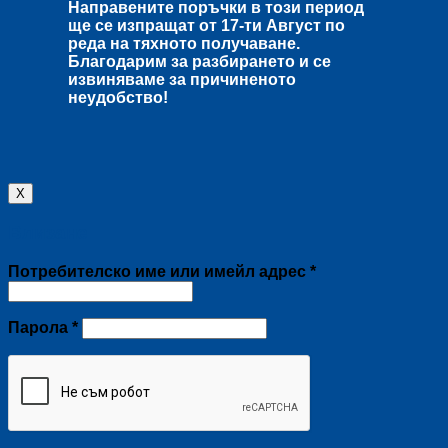
Направените поръчки в този период
ще се изпращат от
17-ти Август
по
реда на тяхното получаване.
Благодарим за разбирането и се
извиняваме за причиненото
неудобство!
X
Влизане
Задължително
Потребителско име или имейл адрес
*
Задължително
Парола
*