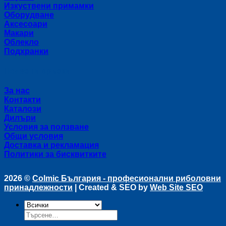
Изкуствени примамки
Оборудване
Аксесоари
Макари
Облекло
Подхранки
Полезни връзки
За нас
Контакти
Каталози
Дилъри
Условия за ползване
Общи условия
Доставка и рекламация
Политики за бисквитките
2026 ©
Colmic България - професионални риболовни
принадлежности
| Created & SEO by
Web Site SEO
Търсене
за: