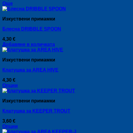
Още
Изкуствени примамки
Блесна DRIBBLE SPOON
4,30
€
Добавяне в количката
Изкуствени примамки
Клатушка за AREA HIVE
4,30
€
Опции
This
product
Изкуствени примамки
has
multiple
Клатушка за KEEPER TROUT
variants.
The
3,60
€
options
Опции
may
This