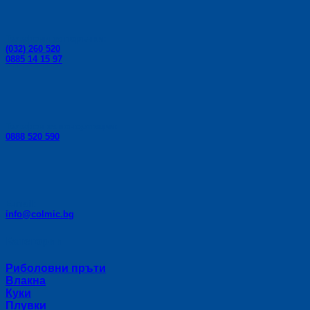
Телефони за поръчки:
(032) 260 520
0885 14 15 97
Телефон за консултации:
0888 520 590
E-mail:
info@colmic.bg
Категории
Риболовни пръти
Влакна
Куки
Плувки