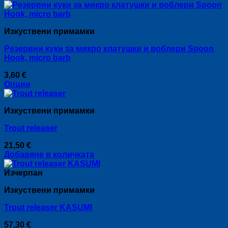
This
on
product
the
has
product
Изкуствени примамки
multiple
page
variants.
Резервни куки за микро клатушки и воблери Spoon
The
Hook, micro barb
options
may
3,60
€
be
Опции
chosen
This
on
product
the
Изкуствени примамки
has
product
multiple
page
Trout releaser
variants.
The
21,50
€
options
Добавяне в количката
may
be
Изчерпан
chosen
on
Изкуствени примамки
the
product
Trout releaser KASUMI
page
57,30
€