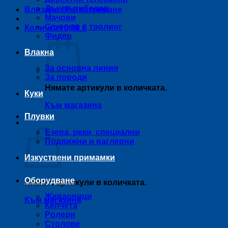
Дънен риболов
Влизане / Регистриране
Мачови
Спининг и тролинг
Количка /
0,00
€
Фидер
Влакна
За основна линия
За поводи
Нямате артикули в количката.
Куки
Към магазина
Плувки
Количка
Езера, реки, специални
Подвижни и ваглерни
Изкуствени примамки
Оборудване
Нямате артикули в количката.
Живарници
Към магазина
Кепчета
Ролери
Столове