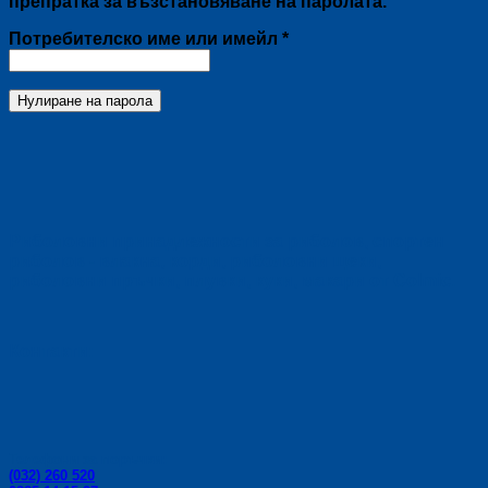
препратка за възстановяване на паролата.
Задължително
Потребителско име или имейл
*
Нулиране на парола
Риболовни принадлежности за риболов, спортен
риболов - влакна, корди, риболовни щеки,
риболовни пръчки, плувки, куки, макари от Colmic.
Контакти:
Телефони за поръчки:
(032) 260 520