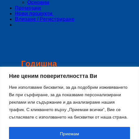
Основни
Промоции
Нови продукти
Влизане / Регистриране
Годишна
инвентаризация
Ние ценим поверителността Ви
Ние използваме бисквитки, за да подобрим изживяването
Уважаеми Клиенти,
Поради годишна инвентаризация в
Ви при сърфиране, за да показваме персонализирани
периода
8-15 Август
сайта и магазина
реклами или съдържание и да анализираме нашия
няма да работят с клиенти, и няма да
трафик. С кликването върху „Приемам всички“, Вие се
се изпращат поръчки.
Направените поръчки в този период
съгласявате с използването на бисквитки от наша страна.
ще се изпращат от
17-ти Август
по
реда на тяхното получаване.
Благодарим за разбирането и се
Приемам
извиняваме за причиненото