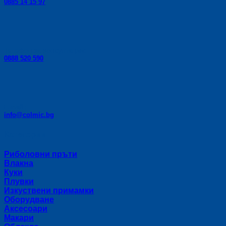
0885 14 15 97
Телефон за консултации:
0888 520 590
E-mail:
info@colmic.bg
Категории
Риболовни пръти
Влакна
Куки
Плувки
Изкуствени примамки
Оборудване
Аксесоари
Макари