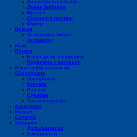
Директни телескопи
Дънен риболов
Мачови
Спининг и тролинг
Фидер
Влакна
За основна линия
За поводи
Куки
Плувки
Езера, реки, специални
Подвижни и ваглерни
Изкуствени примамки
Оборудване
Живарници
Кепчета
Ролери
Столове
Чанти и калъфи
Аксесоари
Макари
Облекло
Захранки
Допълнителни
Компоненти