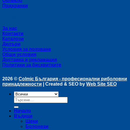
Облекло
Подхранки
Полезни връзки
За нас
Контакти
Каталози
Дилъри
Условия за ползване
Общи условия
Доставка и рекламация
Политики за бисквитките
2026 ©
Colmic България - професионални риболовни
принадлежности
| Created & SEO by
Web Site SEO
Търсене
за:
Начало
Въдици
Щеки
Болонези