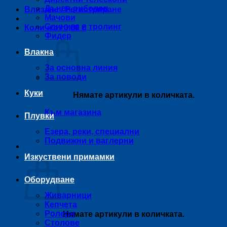
Дънен риболов
Влизане / Регистриране
Мачови
Спининг и тролинг
Количка /
0,00
€
Фидер
Влакна
За основна линия
За поводи
Куки
Нямате артикули в количката.
Към магазина
Плувки
Езера, реки, специални
Подвижни и ваглерни
Количка
Изкуствени примамки
Оборудване
Живарници
Кепчета
Ролери
Нямате артикули в количката.
Столове