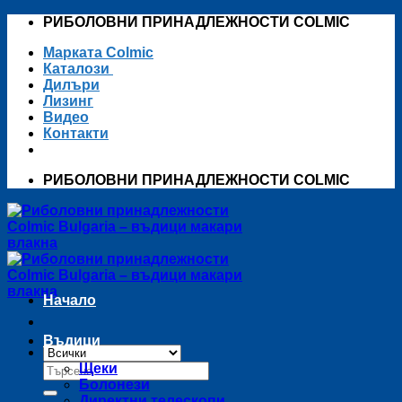
Skip
РИБОЛОВНИ ПРИНАДЛЕЖНОСТИ COLMIC
to
Марката Colmic
content
Каталози
Дилъри
Лизинг
Видео
Контакти
РИБОЛОВНИ ПРИНАДЛЕЖНОСТИ COLMIC
Начало
Въдици
Търсене
Щеки
за:
Болонези
Директни телескопи