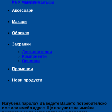
Към магазина
Чанти и калъфи
Аксесоари
Макари
Облекло
Захранки
Допълнителни
Компоненти
Основни
Промоции
Нови продукти
Изгубена парола? Въведете Вашето потребителско
име или имейл адрес. Ще получите на имейла