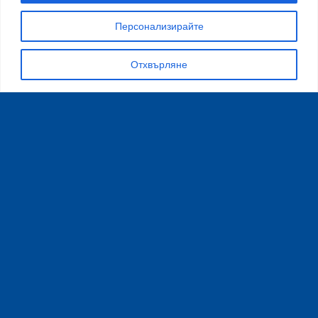
неудобство!
Персонализирайте
Отхвърляне
X