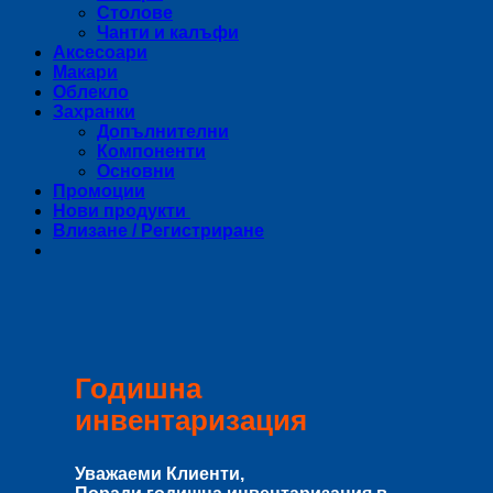
Столове
Чанти и калъфи
Аксесоари
Макари
Облекло
Захранки
Допълнителни
Компоненти
Основни
Промоции
Нови продукти
Влизане / Регистриране
Годишна
инвентаризация
Уважаеми Клиенти,