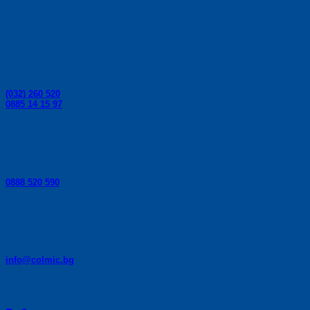
Контакти:
Телефони за поръчки:
(032) 260 520
0885 14 15 97
Телефон за консултации:
0888 520 590
E-mail:
info@colmic.bg
Категории