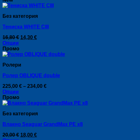
on
the
product
Без категория
page
Тениска WHITE CIII
Original
Текущата
16,80
€
14,30
€
price
цена
Опции
This
was:
е:
Промо
product
16,80 €.
14,30 €.
has
Ролери
multiple
variants.
Ролер OBLIQUE double
The
options
Price
225,00
€
–
234,00
€
may
range:
Опции
be
This
225,00 €
Промо
chosen
product
through
on
has
234,00 €
the
Без категория
multiple
product
variants.
page
Влакно Seaguar GrandMax PE x8
The
options
Original
Текущата
20,00
€
18,00
€
may