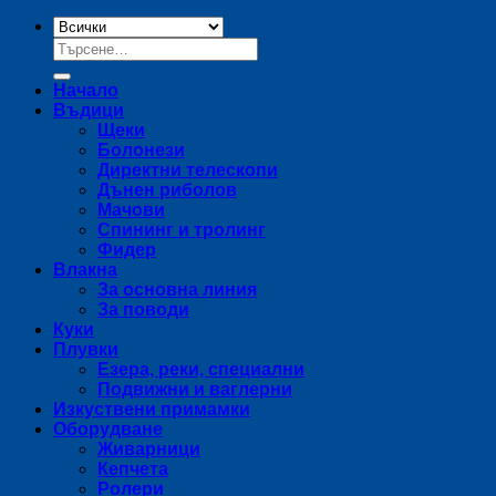
Търсене
за:
Начало
Въдици
Щеки
Болонези
Директни телескопи
Дънен риболов
Мачови
Спининг и тролинг
Фидер
Влакна
За основна линия
За поводи
Куки
Плувки
Езера, реки, специални
Подвижни и ваглерни
Изкуствени примамки
Оборудване
Живарници
Кепчета
Ролери