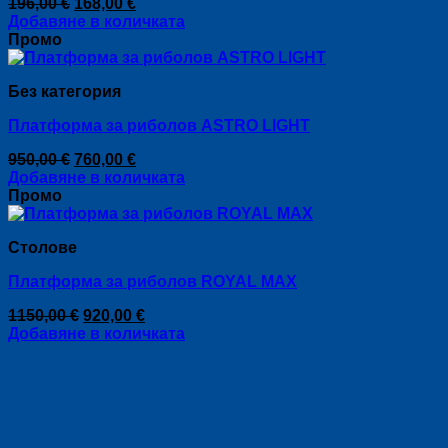
Original
Текущата
196,00
€
168,00
€
price
цена
Добавяне в количката
was:
е:
Промо
196,00 €.
168,00 €.
Без категория
Платформа за риболов ASTRO LIGHT
Original
Текущата
950,00
€
760,00
€
price
цена
Добавяне в количката
was:
е:
Промо
950,00 €.
760,00 €.
Столове
Платформа за риболов ROYAL MAX
Original
Текущата
1150,00
€
920,00
€
price
цена
Добавяне в количката
was:
е:
1150,00 €.
920,00 €.