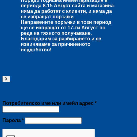
Поради годишна инвентаризация в
периода
8-15 Август
сайта и магазина
няма да работят с клиенти, и няма да
се изпращат поръчки.
Направените поръчки в този период
ще се изпращат от
17-ти Август
по
реда на тяхното получаване.
Благодарим за разбирането и се
извиняваме за причиненото
неудобство!
X
Влизане
Задължително
Потребителско име или имейл адрес
*
Задължително
Парола
*