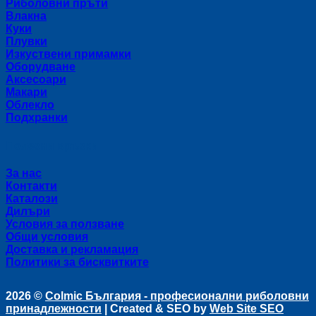
Риболовни пръти
Влакна
Куки
Плувки
Изкуствени примамки
Оборудване
Аксесоари
Макари
Облекло
Подхранки
Полезни връзки
За нас
Контакти
Каталози
Дилъри
Условия за ползване
Общи условия
Доставка и рекламация
Политики за бисквитките
2026 ©
Colmic България - професионални риболовни
принадлежности
| Created & SEO by
Web Site SEO