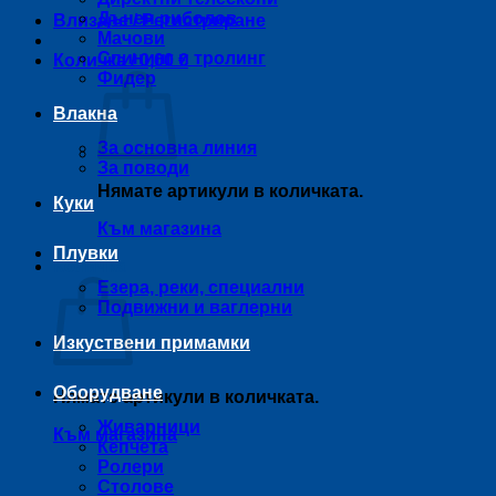
Дънен риболов
Влизане / Регистриране
Мачови
Спининг и тролинг
Количка /
0,00
€
Фидер
Влакна
За основна линия
За поводи
Нямате артикули в количката.
Куки
Към магазина
Плувки
Количка
Езера, реки, специални
Подвижни и ваглерни
Изкуствени примамки
Оборудване
Нямате артикули в количката.
Живарници
Към магазина
Кепчета
Ролери
Столове