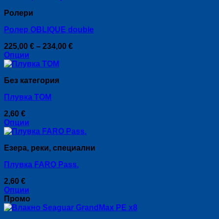
has
on
Ролери
multiple
the
variants.
product
Ролер OBLIQUE double
The
page
options
Price
225,00
€
–
234,00
€
may
range:
Опции
be
This
225,00 €
chosen
product
through
on
Без категория
has
234,00 €
the
multiple
product
Плувка TOM
variants.
page
The
2,60
€
options
Опции
may
This
be
product
chosen
Езера, реки, специални
has
on
multiple
the
Плувка FARO Pass.
variants.
product
The
page
2,60
€
options
Опции
may
This
Промо
be
product
chosen
has
on