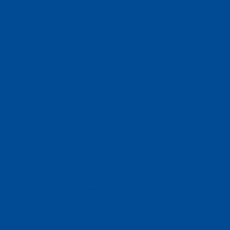
OТЛИЧНО ОБСЛУЖВАНЕ
БЪРЗА ДОСТАВКА
РЕШЕНИЯ ЗА ВСЕКИ БЮДЖЕТ
ГЪВКАВИ УСЛОВИЯ ЗА ТЪРГОВЦИ
Риболовни принадлежности за риболов, спортен
риболов - влакна, корди, риболовни щеки,
риболовни пръчки, плувки, куки, макари от Colmic.