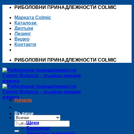
Skip
РИБОЛОВНИ ПРИНАДЛЕЖНОСТИ COLMIC
to
Марката Colmic
content
Каталози
Дилъри
Лизинг
Видео
Контакти
РИБОЛОВНИ ПРИНАДЛЕЖНОСТИ COLMIC
Начало
Въдици
Търсене
Щеки
за:
Болонези
Директни телескопи