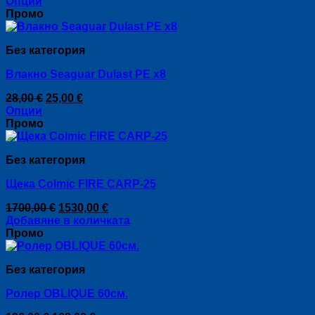
price
цена
Опции
be
This
was:
е:
Промо
chosen
product
20,00 €.
18,00 €.
on
has
the
Без категория
multiple
product
variants.
page
Влакно Seaguar Dulast PE x8
The
options
Original
Текущата
28,00
€
25,00
€
may
price
цена
Опции
be
This
was:
е:
Промо
chosen
product
28,00 €.
25,00 €.
on
has
the
Без категория
multiple
product
variants.
page
Щека Colmic FIRE CARP-25
The
options
Original
Текущата
1700,00
€
1530,00
€
may
price
цена
Добавяне в количката
be
was:
е:
Промо
chosen
1700,00 €.
1530,00 €.
on
the
Без категория
product
page
Ролер OBLIQUE 60см.