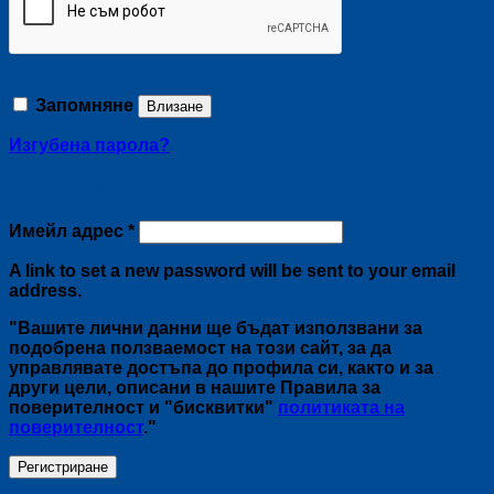
Запомняне
Влизане
Изгубена парола?
Регистриране
Задължително
Имейл адрес
*
A link to set a new password will be sent to your email
address.
"Вашите лични данни ще бъдат използвани за
подобрена ползваемост на този сайт, за да
управлявате достъпа до профила си, както и за
други цели, описани в нашите Правила за
поверителност и "бисквитки"
политиката на
поверителност
."
Регистриране