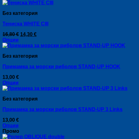
Без категория
Тениска WHITE CIII
Original
Текущата
16,80
€
14,30
€
price
цена
Опции
This
was:
е:
product
16,80 €.
14,30 €.
Без категория
has
multiple
Примамка за морски риболов STAND-UP HOOK
variants.
The
13,00
€
options
Опции
may
This
be
product
chosen
Без категория
has
on
multiple
the
Примамка за морски риболов STAND-UP 3 Links
variants.
product
The
page
13,00
€
options
Опции
may
This
Промо
be
product
chosen