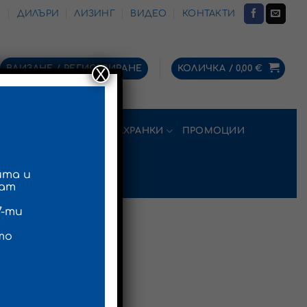
И
ДИЛЪРИ
ЛИЗИНГ
ВИДЕО
КОНТАКТИ
ВЛИЗАНЕ / РЕГИСТРИРАНЕ
КОЛИЧКА /
0,00
€
X
МАКАРИ
ОБЛЕКЛО
ЗАХРАНКИ
ПРОМОЦИИ
та и
щат
7-ти
то