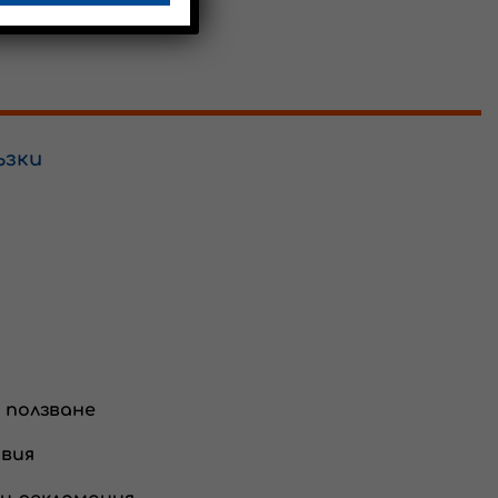
ъзки
а ползване
вия