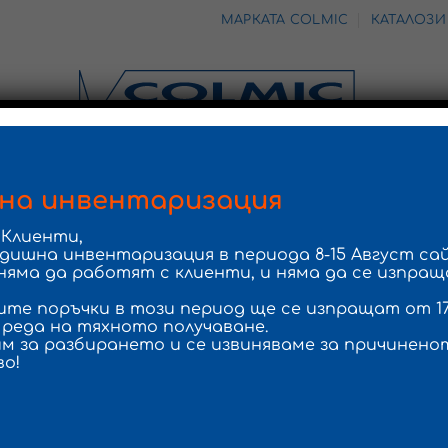
МАРКАТА COLMIC
КАТАЛОЗ
ИЗКУСТВЕНИ ПРИМАМКИ
ОБОРУДВАНЕ
АКСЕСОАРИ
на инвентаризация
Клиенти,
одишна инвентаризация в периода
8-15 Август
сай
НОВИ ПРОДУКТИ
няма да работят с клиенти, и няма да се изпра
ите поръчки в този период ще се изпращат от
1
реда на тяхното получаване.
м за разбирането и се извиняваме за причинено
Вашата количка е празна.
о!
КЪМ МАГАЗИНА