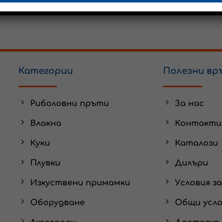
Категории
Полезни вр
Риболовни пръти
За нас
Влакна
Контакти
Куки
Каталози
Плувки
Дилъри
Изкуствени примамки
Условия з
Оборудване
Общи усло