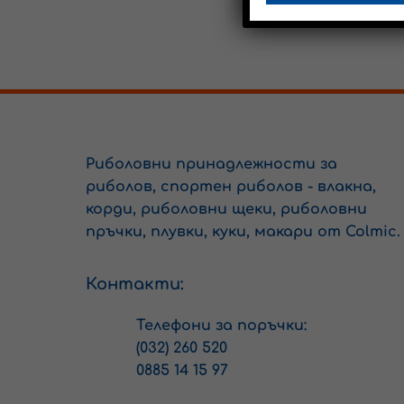
Риболовни принадлежности за
риболов, спортен риболов - влакна,
корди, риболовни щеки, риболовни
пръчки, плувки, куки, макари от Colmic.
Контакти:
Телефони за поръчки:
(032) 260 520
0885 14 15 97