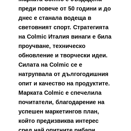
преди повече от 50 години и до
днес е станала водеща в
световният спорт. Стратегията
на Colmic Италия винаги е била
проучване, техническо
обновление и творчески идеи.
Силата на Colmic се е
натрупвала от дългогодишния
опит и качество на продуктите.
Марката Colmic е спечелила
почитатели, благодарение на
успешен маркетингов план,
който предизвиква интерес
сред най опитните рибари,