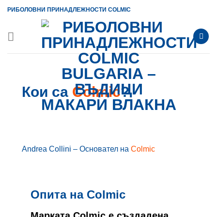
Skip
РИБОЛОВНИ ПРИНАДЛЕЖНОСТИ COLMIC
to
content
Кои са
Colmic
?
Andrea Collini – Основател на
Colmic
Опита на Colmic
Марката Colmic е създадена