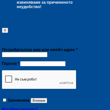
извиняваме за причиненото
неудобство!
X
Влизане
Задължително
Потребителско име или имейл адрес
*
Задължително
Парола
*
Запомняне
Влизане
Изгубена парола?