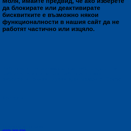
Моля, имайте предвид, че ако изберете
да блокирате или деактивирате
бисквитките е възможно някои
функционалности в нашия сайт да не
работят частично или изцяло.
Риболовни принадлежности за риболов, спортен
риболов - влакна, корди, риболовни щеки,
риболовни пръчки, плувки, куки, макари от Colmic.
Контакти:
Телефони за поръчки: