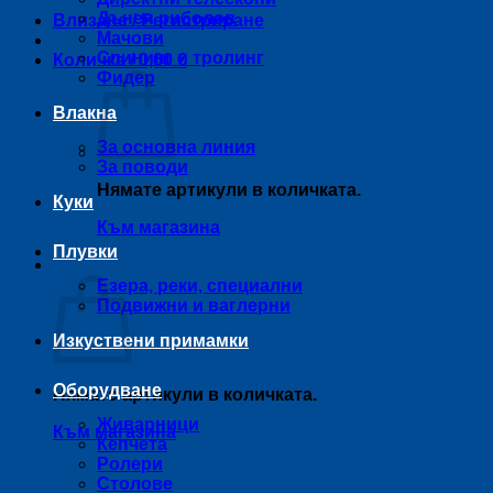
Дънен риболов
Влизане / Регистриране
Мачови
Спининг и тролинг
Количка /
0,00
€
Фидер
Влакна
За основна линия
За поводи
Нямате артикули в количката.
Куки
Към магазина
Плувки
Количка
Езера, реки, специални
Подвижни и ваглерни
Изкуствени примамки
Оборудване
Нямате артикули в количката.
Живарници
Към магазина
Кепчета
Ролери
Столове