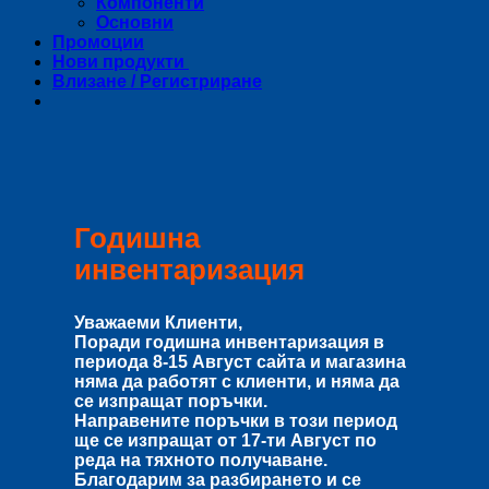
Компоненти
Основни
Промоции
Нови продукти
Влизане / Регистриране
Годишна
инвентаризация
Уважаеми Клиенти,
Поради годишна инвентаризация в
периода
8-15 Август
сайта и магазина
няма да работят с клиенти, и няма да
се изпращат поръчки.
Направените поръчки в този период
ще се изпращат от
17-ти Август
по
реда на тяхното получаване.
Благодарим за разбирането и се