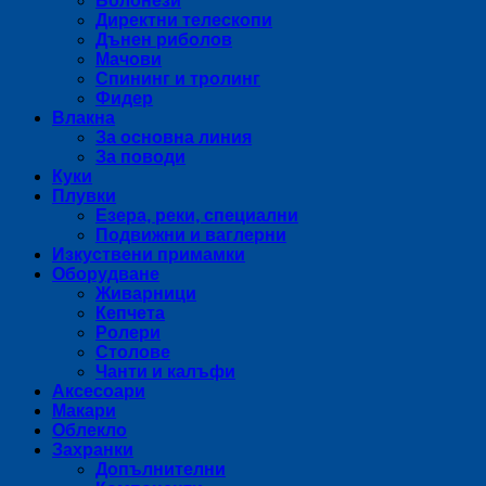
Болонези
Директни телескопи
Дънен риболов
Мачови
Спининг и тролинг
Фидер
Влакна
За основна линия
За поводи
Куки
Плувки
Езера, реки, специални
Подвижни и ваглерни
Изкуствени примамки
Оборудване
Живарници
Кепчета
Ролери
Столове
Чанти и калъфи
Аксесоари
Макари
Облекло
Захранки
Допълнителни