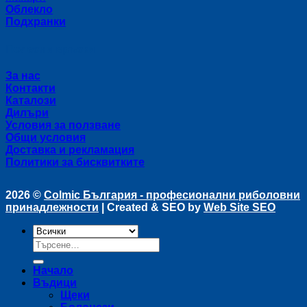
Облекло
Подхранки
Полезни връзки
За нас
Контакти
Каталози
Дилъри
Условия за ползване
Общи условия
Доставка и рекламация
Политики за бисквитките
2026 ©
Colmic България - професионални риболовни
принадлежности
| Created & SEO by
Web Site SEO
Търсене
за:
Начало
Въдици
Щеки