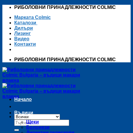
Skip
РИБОЛОВНИ ПРИНАДЛЕЖНОСТИ COLMIC
to
Марката Colmic
content
Каталози
Дилъри
Лизинг
Видео
Контакти
РИБОЛОВНИ ПРИНАДЛЕЖНОСТИ COLMIC
Начало
Въдици
Търсене
Щеки
за:
Болонези
Директни телескопи