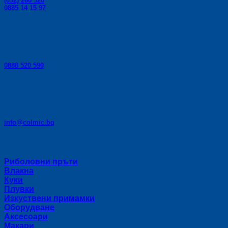
(032) 260 520
0885 14 15 97
Телефон за консултации:
0888 520 590
E-mail:
info@colmic.bg
Категории
Риболовни пръти
Влакна
Куки
Плувки
Изкуствени примамки
Оборудване
Аксесоари
Макари