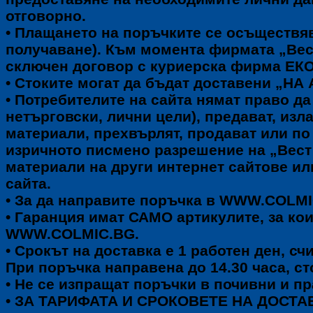
отговорно.
• Плащането на поръчките се осъществяв
получаване). Към момента фирмата „Ве
сключен договор с куриерска фирма ЕКО
• Стоките могат да бъдат доставени „Н
• Потребителите на сайта нямат право да
нетърговски, лични цели), предават, изл
материали, прехвърлят, продават или по 
изричното писмено разрешение на „Вест 
материали на други интернет сайтове ил
сайта.
• За да направите поръчка в WWW.COLMI
• Гаранция имат САМО артикулите, за кои
WWW.COLMIC.BG.
• Срокът на доставка е 1 работен ден, сч
При поръчка направена до 14.30 часа, с
• Не се изпращат поръчки в почивни и пр
• ЗА ТАРИФАТА И СРОКОВЕТЕ НА ДОСТА