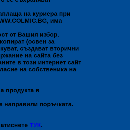
заплаща на куриера при
WWW.COLMIC.BG, има
ст от Вашия избор.
копират (освен за
икуват, създават вторични
ържание на сайта без
ните в този интернет сайт
гласие на собственика на
на продукта в
сте направили поръчката.
натиснете
ТУК
.