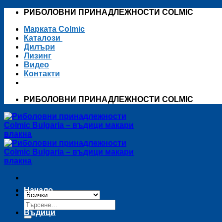
Skip
РИБОЛОВНИ ПРИНАДЛЕЖНОСТИ COLMIC
to
Марката Colmic
content
Каталози
Дилъри
Лизинг
Видео
Контакти
РИБОЛОВНИ ПРИНАДЛЕЖНОСТИ COLMIC
Начало
Търсене
за:
Въдици