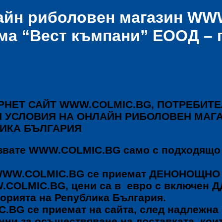
йн риболовен магазин WW
ма “Вест къмпани” ЕООД – 
РНЕТ САЙТ WWW.COLMIC.BG, ПОТРЕБИТЕ
 УСЛОВИЯ НА ОНЛАЙН РИБОЛОВЕН МАГА
ЛИКА БЪЛГАРИЯ
олзвате WWW.COLMIC.BG само с подходящо
ин WWW.COLMIC.BG се приемат ДЕНОНОЩН
W.COLMIC.BG, цени са в евро с включен Д
торията на Република България.
.BG се приемат на сайта, след надлежна 
ни за осъществяване на доставката, кои