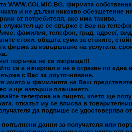
айта WWW.COLMIC.BG, фирмата собственик
чката и не дължи никакво обезщетение на
рани от потребителя, ако има такива.
 служител ще се свърже с Вас на телефон
име, фамилия, телефон, град, адрес/, вид
ните стоки, общата сума за стоките, стой
та фирма за извършване на услугата, срок
ка.
и/ поръчка не се изпраща!!!
йто се е изчерпал и не е отразен по една 
свърже с Вас за доуточняване.
те името и фамилията на Ваш представите
рес и ще извърши плащането.
чвайте телефона на лицето, което ще полу
ката, отказът му се вписва в товарителни
Получателя да подпише се удостоверява от
 попълнени данни за получателя или пор
ка автоматично игнорира поръчките свърз