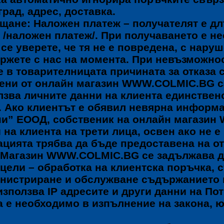
рад, адрес, доставка.
ащане: Наложен платеж – получателят е дл
 /наложен платеж/. При получаването е н
е уверете, че тя не е повредена, с наруше
ржете с нас на момента. При невъзможнос
 в товарителницата причината за отказа с
пени от онлайн магазин WWW.COLMIC.BG са
ва личните данни на клиентa единствено
 Ако клиентът е обявил невярна информа
ни” ЕООД, собственик на онлайн магази
на клиента на трети лица, освен ако не 
ацията трябва да бъде предоставена на о
. Магазин WWW.COLMIC.BG се задължава д
цели – обработка на клиентска поръчка, с
инистриране и обслужване съдържанието 
ползва IP адресите и други данни на Пот
ва е необходимо в изпълнение на закона,