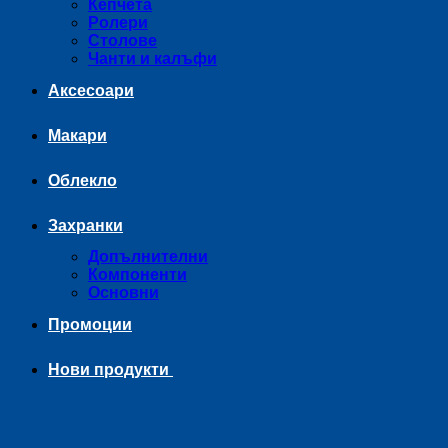
Кепчета
Ролери
Столове
Чанти и калъфи
Аксесоари
Макари
Облекло
Захранки
Допълнителни
Компоненти
Основни
Промоции
Нови продукти