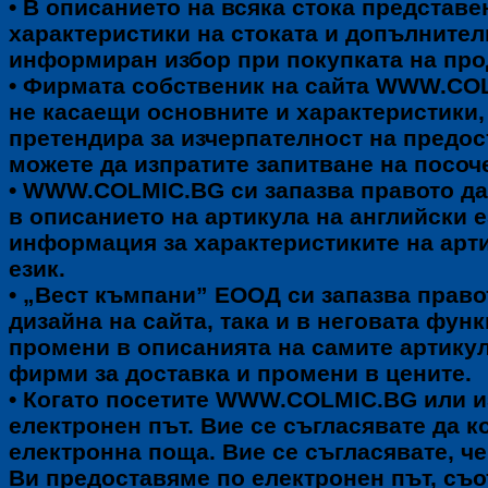
• В описанието на всяка стока представ
характеристики на стоката и допълните
информиран избор при покупката на про
• Фирмата собственик на сайта WWW.COLM
не касаещи основните и характеристики,
претендира за изчерпателност на предо
можете да изпратите запитване на посоч
• WWW.COLMIC.BG си запазва правото да
в описанието на артикула на английски е
информация за характеристиките на арт
език.
• „Вест къмпани” ЕООД си запазва право
дизайна на сайта, така и в неговата фу
промени в описанията на самите артикул
фирми за доставка и промени в цените.
• Когато посетите WWW.COLMIC.BG или и
електронен път. Вие се съгласявате да 
електронна поща. Вие се съгласявате, че
Ви предоставяме по електронен път, съо