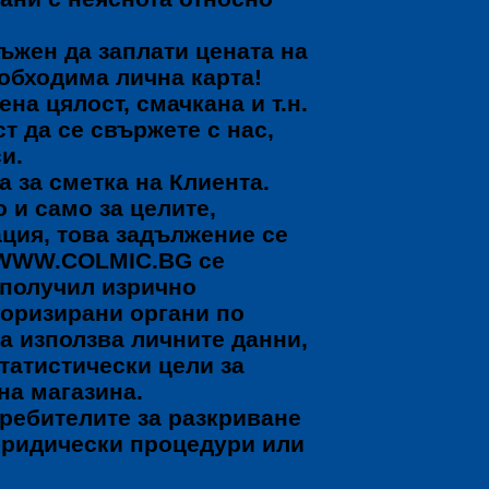
ъжен да заплати цената на
еобходима лична карта!
на цялост, смачкана и т.н.
т да се свържете с нас,
и.
 за сметка на Клиента.
 и само за целите,
ция, това задължение се
н WWW.COLMIC.BG се
е получил изрично
торизирани органи по
а използва личните данни,
татистически цели за
на магазина.
ребителите за разкриване
 юридически процедури или