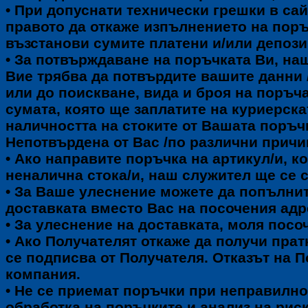
• При допуснати технически грешки в с
правото да откаже изпълнението на поръ
възстанови сумите платени и/или депози
•
За потвърждаване на поръчката Ви, наш
Вие трябва да потвърдите вашите данни /
или до поискване, вида и броя на поръча
сумата, която ще заплатите на куриерска
наличността на стоките от Вашата поръч
Непотвърдена от Вас /по различни причин
• Ако направите поръчка на артикул/и, ко
неналична стока/и, наш служител ще се 
• За Ваше улеснение можете да попълни
доставката вместо Вас на посочения ад
• За улеснение на доставката, моля посо
• Ако Получателят откаже да получи прат
се подписва от Получателя. Отказът на 
компания.
• Не се приемат поръчки при неправилно
обработка на поръчките и анализ на рис