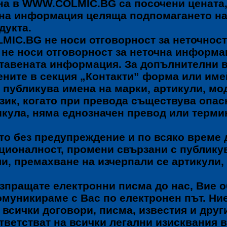
ена в WWW.COLMIC.BG са посочени цената
лна информация целяща подпомагането на
дукта.
IC.BG не носи отговорност за неточност
 не носи отговорност за неточна информа
ставената информация. За допълнителни 
ените в секция „Контакти” форма или име
 публикува имена на марки, артикули, м
зик, когато при превода съществува опас
икула, няма еднозначен превод или терми
то без предупреждение и по всяко време 
нкционалност, промени свързани с публику
и, премахване на изчерпали се артикули,
зпращате електронни писма до нас, Вие о
комуникираме с Вас по електронен път. Ни
 всички договори, писма, известия и дру
тветстват на всички легални изисквания 