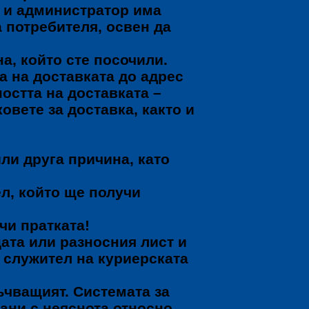
 и администратор има
 потребителя, освен да
а, който сте посочили.
а на доставката до адрес
ността на доставката –
овете за доставка, както и
или друга причина, като
л, който ще получи
чи пратката!
цата или разносния лист и
 служител на куриерската
ъчващият. Системата за
ани с неяснота относно