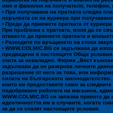
име и фамилия на получателя, телефон, г
• При получаване на пратката следва пл
поръчката си на куриера при получаване
•
Преди да приемете пратката от куриера с
При проблеми с пратката, моля да се свъ
откажете да приемете пратката и впишете
• Разходите по връщането на стоки заку
• WWW.COLMIC.BG се задължава да използ
предвидени в настоящите Общи условия.
счита за невалидно. Фирма „Вест къмпа
задължава да не разкрива личните данни 
разрешение от него за това, или информ
силата на българското законодателство
които ни предоставяте само за следните 
подобряване работата на магазина, адм
WWW.COLMIC.BG си запазва правото да из
идентичността им в случаите, когато то
за да се спазят настоящите условия.