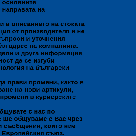
, основните
 направата на
и в описанието на стоката
ция от производителя и не
въпроси и уточнения
йл адрес на компанията.
одели и друга информация
ност да се изгуби
нология на български
да прави промени, както в
ване на нови артикули,
 промени в куриерските
бщувате с нас по
е ще общуваме с Вас чрез
ги съобщения, които ние
в Европейския съюз.