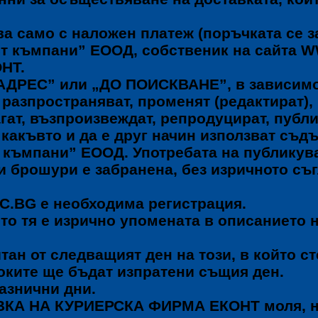
а само с наложен платеж (поръчката се 
ст къмпани” ЕООД, собственик на сайта 
НТ.
А АДРЕС” или „ДО ПОИСКВАНЕ”, в зависимо
 разпространяват, променят (редактират), 
агат, възпроизвеждат, репродуцират, публ
какъвто и да е друг начин използват съд
къмпани” ЕООД. Употребата на публикува
и брошури е забранена, без изричното съ
C.BG е необходима регистрация.
то тя е изрично упомената в описанието 
итан от следващият ден на този, в който 
токите ще бъдат изпратени същия ден.
азнични дни.
ВКА НА КУРИЕРСКА ФИРМА ЕКОНТ моля, 