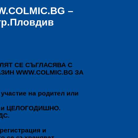
W.COLMIC.BG –
гр.Пловдив
ЛЯТ СЕ СЪГЛАСЯВА С
ЗИН WWW.COLMIC.BG ЗА
 участие на родител или
О и ЦЕЛОГОДИШНО.
ДС.
регистрация и
то се съхраняват