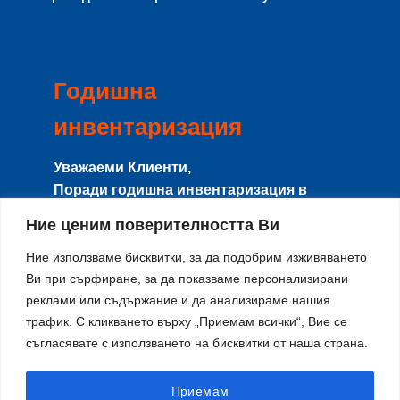
Годишна
инвентаризация
Уважаеми Клиенти,
Поради годишна инвентаризация в
периода
8-15 Август
сайта и магазина
Ние ценим поверителността Ви
няма да работят с клиенти, и няма да се
изпращат поръчки.
Ние използваме бисквитки, за да подобрим изживяването
Ви при сърфиране, за да показваме персонализирани
Направените поръчки в този период ще
реклами или съдържание и да анализираме нашия
се изпращат от
17-ти Август
по реда на
трафик. С кликването върху „Приемам всички“, Вие се
тяхното получаване.
съгласявате с използването на бисквитки от наша страна.
Благодарим за разбирането и се
извиняваме за причиненото
неудобство!
Приемам