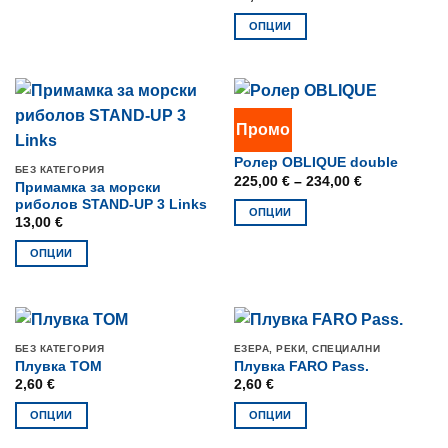
product
has
ОПЦИИ
multiple
This
variants.
product
The
has
options
multiple
Промо
may
variants.
РОЛЕРИ
be
The
Ролер OBLIQUE double
БЕЗ КАТЕГОРИЯ
chosen
options
Price
225,00
€
–
234,00
€
Примамка за морски
range:
on
may
риболов STAND-UP 3 Links
225,00 €
ОПЦИИ
the
be
through
13,00
€
234,00 €
This
product
chosen
ОПЦИИ
product
page
on
This
has
the
product
multiple
product
has
variants.
page
multiple
The
БЕЗ КАТЕГОРИЯ
ЕЗЕРА, РЕКИ, СПЕЦИАЛНИ
variants.
options
Плувка TOM
Плувка FARO Pass.
The
may
2,60
€
2,60
€
options
be
ОПЦИИ
ОПЦИИ
may
chosen
This
This
be
on