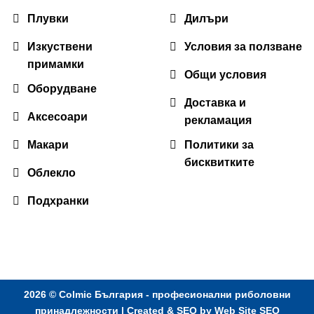
Плувки
Дилъри
Изкуствени
Условия за ползване
примамки
Общи условия
Оборудване
Доставка и
Аксесоари
рекламация
Макари
Политики за
бисквитките
Облекло
Подхранки
2026 ©
Colmic България - професионални риболовни
принадлежности
| Created & SEO by
Web Site SEO