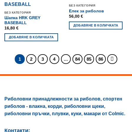
multiple
page
page
БЕЗ КАТЕГОРИЯ
variants.
Елек за риболов
БЕЗ КАТЕГОРИЯ
The
56,00
€
Шапка HRK GREY
options
BASEBALL
ДОБАВЯНЕ В КОЛИЧКАТА
may
16,80
€
be
ДОБАВЯНЕ В КОЛИЧКАТА
chosen
on
the
1
2
3
4
…
84
85
86
product
page
Риболовни принадлежности за риболов, спортен
риболов - влакна, корди, риболовни щеки,
риболовни пръчки, плувки, куки, макари от Colmic.
Контакти: