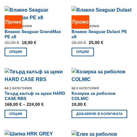
product
product
chosen
the
has
has
on
product
multiple
multiple
the
page
Промо
Промо
variants.
variants.
product
БЕЗ КАТЕГОРИЯ
БЕЗ КАТЕГОРИЯ
The
The
page
Влакно Seaguar GrandMax
Влакно Seaguar Dulast PE
options
options
PE x8
x8
may
may
Original
Текущата
Original
Текущата
20,00
€
18,00
€
28,00
€
25,00
€
price
цена
price
цена
be
be
was:
е:
was:
е:
ОПЦИИ
ОПЦИИ
20,00 €.
18,00 €.
28,00 €.
25,00 €.
chosen
chosen
This
This
on
on
product
product
the
the
has
has
product
product
multiple
multiple
page
page
variants.
variants.
БЕЗ КАТЕГОРИЯ
БЕЗ КАТЕГОРИЯ
The
The
Твърд калъф за щеки HARD
Козирка за риболов
options
options
CASE RBS
COLMIC
may
may
Price
168,00
€
–
224,00
€
10,00
€
range:
be
be
168,00 €
ОПЦИИ
ДОБАВЯНЕ В КОЛИЧКАТА
through
chosen
chosen
224,00 €
This
on
on
product
the
the
has
product
product