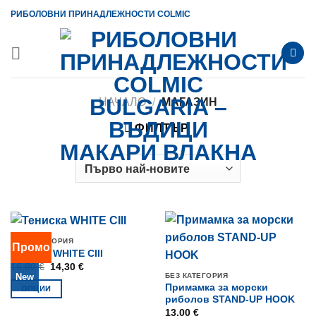
Skip
РИБОЛОВНИ ПРИНАДЛЕЖНОСТИ COLMIC
to
content
НАЧАЛО
/
МАГАЗИН
ФИЛТЪР
БЕЗ КАТЕГОРИЯ
Промо
Тениска WHITE CIII
Original
Текущата
16,80
€
14,30
€
price
цена
БЕЗ КАТЕГОРИЯ
New
was:
е:
Примамка за морски
ОПЦИИ
16,80 €.
14,30 €.
риболов STAND-UP HOOK
This
13,00
€