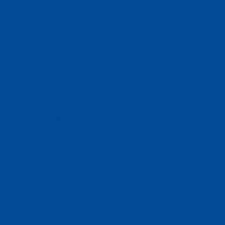
OТЛИЧНО ОБСЛУЖВАНЕ
БЪРЗА ДОСТАВКА
РЕШЕНИЯ ЗА ВСЕКИ БЮДЖЕТ
ГЪВКАВИ УСЛОВИЯ ЗА ТЪРГОВЦИ
Риболовни принадлежности за риболов, спортен
риболов - влакна, корди, риболовни щеки,
риболовни пръчки, плувки, куки, макари от Colmic.