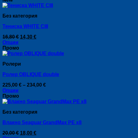
on
the
product
Без категория
page
Тениска WHITE CIII
Original
Текущата
16,80
€
14,30
€
price
цена
Опции
This
was:
е:
Промо
product
16,80 €.
14,30 €.
has
Ролери
multiple
variants.
Ролер OBLIQUE double
The
options
Price
225,00
€
–
234,00
€
may
range:
Опции
be
This
225,00 €
Промо
chosen
product
through
on
has
234,00 €
the
Без категория
multiple
product
variants.
page
Влакно Seaguar GrandMax PE x8
The
options
Original
Текущата
20,00
€
18,00
€
may