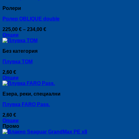
has
on
Ролери
multiple
the
variants.
product
Ролер OBLIQUE double
The
page
options
Price
225,00
€
–
234,00
€
may
range:
Опции
be
This
225,00 €
chosen
product
through
on
Без категория
has
234,00 €
the
multiple
product
Плувка TOM
variants.
page
The
2,60
€
options
Опции
may
This
be
product
chosen
Езера, реки, специални
has
on
multiple
the
Плувка FARO Pass.
variants.
product
The
page
2,60
€
options
Опции
may
This
Промо
be
product
chosen
has
on