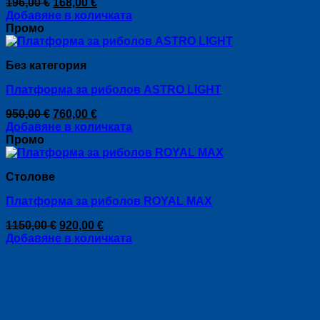
Original
Текущата
196,00
€
168,00
€
price
цена
Добавяне в количката
was:
е:
Промо
196,00 €.
168,00 €.
Без категория
Платформа за риболов ASTRO LIGHT
Original
Текущата
950,00
€
760,00
€
price
цена
Добавяне в количката
was:
е:
Промо
950,00 €.
760,00 €.
Столове
Платформа за риболов ROYAL MAX
Original
Текущата
1150,00
€
920,00
€
price
цена
Добавяне в количката
was:
е:
1150,00 €.
920,00 €.