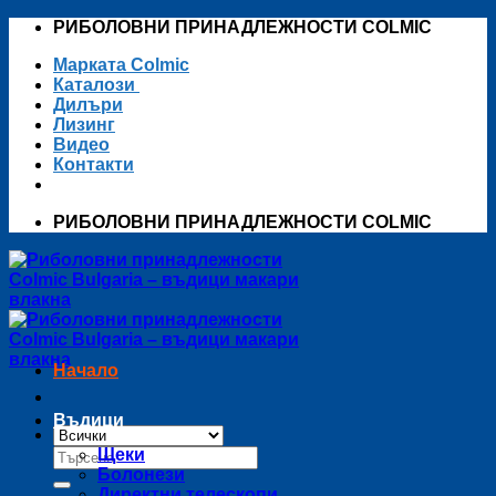
Skip
РИБОЛОВНИ ПРИНАДЛЕЖНОСТИ COLMIC
to
Марката Colmic
content
Каталози
Дилъри
Лизинг
Видео
Контакти
РИБОЛОВНИ ПРИНАДЛЕЖНОСТИ COLMIC
Начало
Въдици
Търсене
Щеки
за:
Болонези
Директни телескопи