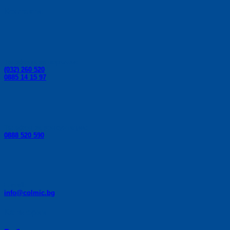
Контакти:
Телефони за поръчки:
(032) 260 520
0885 14 15 97
Телефон за консултации:
0888 520 590
E-mail:
info@colmic.bg
Категории