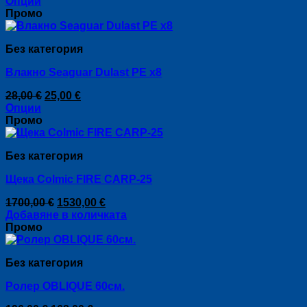
price
цена
Опции
be
This
was:
е:
Промо
chosen
product
20,00 €.
18,00 €.
on
has
the
Без категория
multiple
product
variants.
page
Влакно Seaguar Dulast PE x8
The
options
Original
Текущата
28,00
€
25,00
€
may
price
цена
Опции
be
This
was:
е:
Промо
chosen
product
28,00 €.
25,00 €.
on
has
the
Без категория
multiple
product
variants.
page
Щека Colmic FIRE CARP-25
The
options
Original
Текущата
1700,00
€
1530,00
€
may
price
цена
Добавяне в количката
be
was:
е:
Промо
chosen
1700,00 €.
1530,00 €.
on
the
Без категория
product
page
Ролер OBLIQUE 60см.