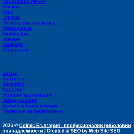
Риболовни пръти
Влакна
Куки
Плувки
Изкуствени примамки
Оборудване
Аксесоари
Макари
Облекло
Подхранки
Полезни връзки
За нас
Контакти
Каталози
Дилъри
Условия за ползване
Общи условия
Доставка и рекламация
Политики за бисквитките
2026 ©
Colmic България - професионални риболовни
принадлежности
| Created & SEO by
Web Site SEO