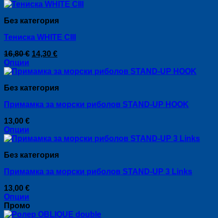
Без категория
Тениска WHITE CIII
Original
Текущата
16,80
€
14,30
€
price
цена
Опции
This
was:
е:
product
16,80 €.
14,30 €.
Без категория
has
multiple
Примамка за морски риболов STAND-UP HOOK
variants.
The
13,00
€
options
Опции
may
This
be
product
chosen
Без категория
has
on
multiple
the
Примамка за морски риболов STAND-UP 3 Links
variants.
product
The
page
13,00
€
options
Опции
may
This
Промо
be
product
chosen