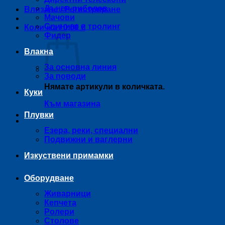
Дънен риболов
Влизане / Регистриране
Мачови
Спининг и тролинг
Количка /
0,00
€
Фидер
Влакна
За основна линия
За поводи
Нямате артикули в количката.
Куки
Към магазина
Плувки
Езера, реки, специални
Подвижни и ваглерни
Изкуствени примамки
Оборудване
Живарници
Кепчета
Ролери
Столове