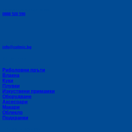
Телефон за консултации:
0888 520 590
E-mail:
info@colmic.bg
Категории
Риболовни пръти
Влакна
Куки
Плувки
Изкуствени примамки
Оборудване
Аксесоари
Макари
Облекло
Подхранки
Полезни връзки