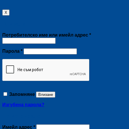
X
Влизане
Задължително
Потребителско име или имейл адрес
*
Задължително
Парола
*
Запомняне
Влизане
Изгубена парола?
Регистриране
Задължително
Имейл адрес
*