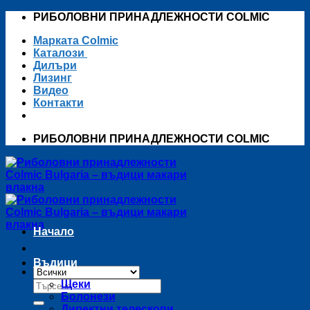
Skip
РИБОЛОВНИ ПРИНАДЛЕЖНОСТИ COLMIC
to
Марката Colmic
content
Каталози
Дилъри
Лизинг
Видео
Контакти
РИБОЛОВНИ ПРИНАДЛЕЖНОСТИ COLMIC
Начало
Въдици
Търсене
Щеки
за:
Болонези
Директни телескопи