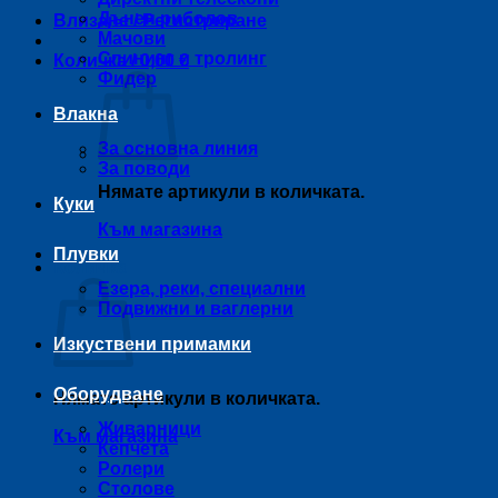
Дънен риболов
Влизане / Регистриране
Мачови
Спининг и тролинг
Количка /
0,00
€
Фидер
Влакна
За основна линия
За поводи
Нямате артикули в количката.
Куки
Към магазина
Плувки
Количка
Езера, реки, специални
Подвижни и ваглерни
Изкуствени примамки
Оборудване
Нямате артикули в количката.
Живарници
Към магазина
Кепчета
Ролери
Столове