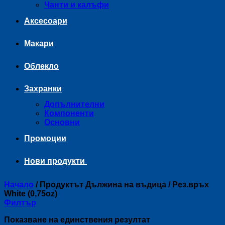
Чанти и калъфи
Аксесоари
Макари
Облекло
Захранки
Допълнителни
Компоненти
Основни
Промоции
Нови продукти
Начало
/
Продуктът Дължина на въдица
/
Рез.връх
White (0,75oz)
Филтър
Показване на единствения резултат