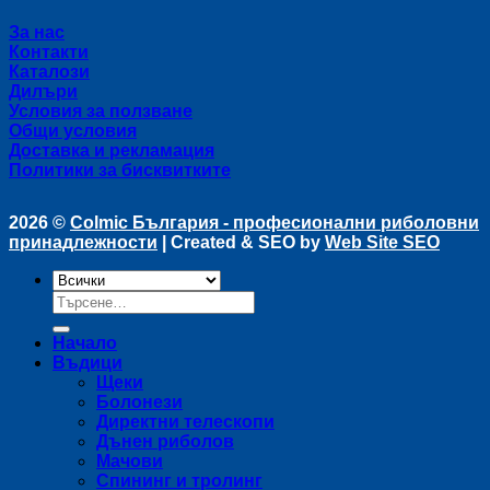
За нас
Контакти
Каталози
Дилъри
Условия за ползване
Общи условия
Доставка и рекламация
Политики за бисквитките
2026 ©
Colmic България - професионални риболовни
принадлежности
| Created & SEO by
Web Site SEO
Търсене
за:
Начало
Въдици
Щеки
Болонези
Директни телескопи
Дънен риболов
Мачови
Спининг и тролинг