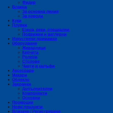
Фидер
Влакна
За основна линия
За поводи
Куки
Плувки
Езера, реки, специални
Подвижни и ваглерни
Изкуствени примамки
Оборудване
Живарници
Кепчета
Ролери
Столове
Чанти и калъфи
Аксесоари
Макари
Облекло
Захранки
Допълнителни
Компоненти
Основни
Промоции
Нови продукти
Влизане / Регистриране