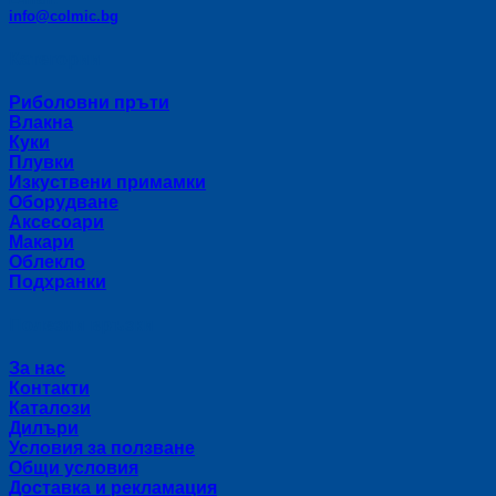
info@colmic.bg
Категории
Риболовни пръти
Влакна
Куки
Плувки
Изкуствени примамки
Оборудване
Аксесоари
Макари
Облекло
Подхранки
Полезни връзки
За нас
Контакти
Каталози
Дилъри
Условия за ползване
Общи условия
Доставка и рекламация