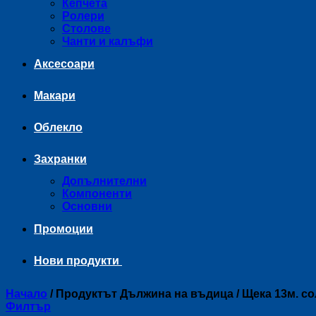
Кепчета
Ролери
Столове
Чанти и калъфи
Аксесоари
Макари
Облекло
Захранки
Допълнителни
Компоненти
Основни
Промоции
Нови продукти
Начало
/
Продуктът Дължина на въдица
/
Щека 13м. со
Филтър