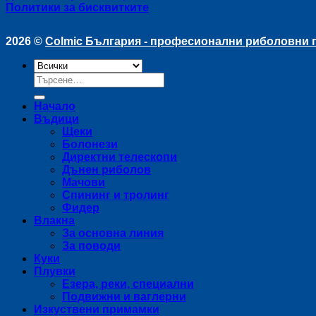
Политики за бисквитките
2026 ©
Colmic България - професионални риболовни
Търсене
за:
Начало
Въдици
Щеки
Болонези
Директни телескопи
Дънен риболов
Мачови
Спининг и тролинг
Фидер
Влакна
За основна линия
За поводи
Куки
Плувки
Езера, реки, специални
Подвижни и ваглерни
Изкуствени примамки