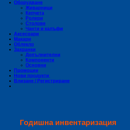
Оборудване
Живарници
Кепчета
Ролери
Столове
Чанти и калъфи
Аксесоари
Макари
Облекло
Захранки
Допълнителни
Компоненти
Основни
Промоции
Нови продукти
Влизане / Регистриране
Годишна инвентаризация