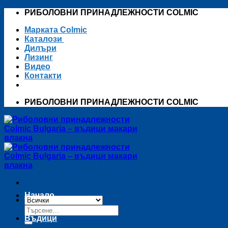
Skip
РИБОЛОВНИ ПРИНАДЛЕЖНОСТИ COLMIC
to
Марката Colmic
content
Каталози
Дилъри
Лизинг
Видео
Контакти
РИБОЛОВНИ ПРИНАДЛЕЖНОСТИ COLMIC
Начало
Търсене
за:
Въдици