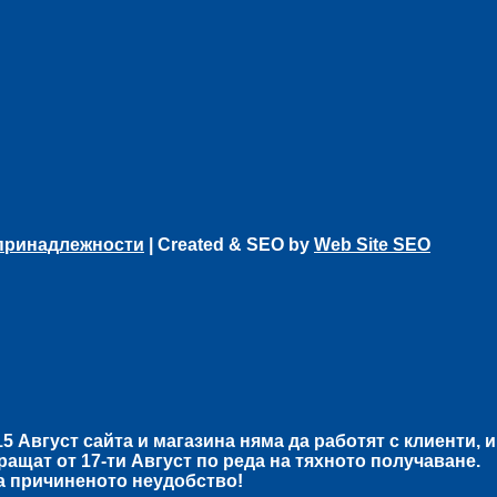
 принадлежности
| Created & SEO by
Web Site SEO
15 Август
сайта и магазина няма да работят с клиенти, 
пращат от
17-ти Август
по реда на тяхното получаване.
а причиненото неудобство!