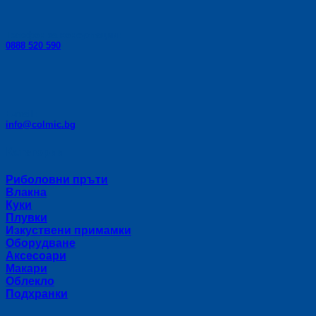
Телефон за консултации:
0888 520 590
E-mail:
info@colmic.bg
Категории
Риболовни пръти
Влакна
Куки
Плувки
Изкуствени примамки
Оборудване
Аксесоари
Макари
Облекло
Подхранки