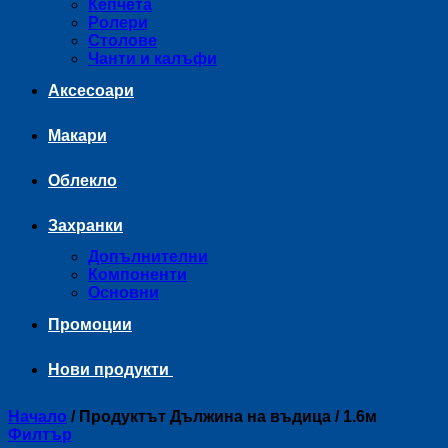
Кепчета
Ролери
Столове
Чанти и калъфи
Аксесоари
Макари
Облекло
Захранки
Допълнителни
Компоненти
Основни
Промоции
Нови продукти
Начало
/
Продуктът Дължина на въдица
/
1.6м
Филтър