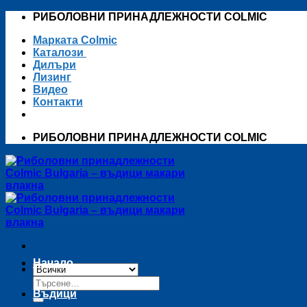
Skip
РИБОЛОВНИ ПРИНАДЛЕЖНОСТИ COLMIC
to
Марката Colmic
content
Каталози
Дилъри
Лизинг
Видео
Контакти
РИБОЛОВНИ ПРИНАДЛЕЖНОСТИ COLMIC
Начало
Търсене
за:
Въдици