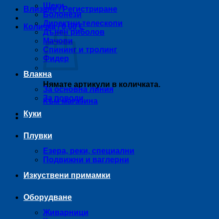
Щеки
Влизане / Регистриране
Болонези
Директни телескопи
Количка /
0,00
€
Дънен риболов
Мачови
Спининг и тролинг
Фидер
Влакна
Нямате артикули в количката.
За основна линия
За поводи
Към магазина
Куки
Плувки
Езера, реки, специални
Подвижни и ваглерни
Изкуствени примамки
Оборудване
Живарници