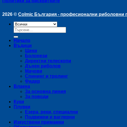
Политики за бисквитките
2026 ©
Colmic България - професионални риболовни
Търсене
за:
Начало
Въдици
Щеки
Болонези
Директни телескопи
Дънен риболов
Мачови
Спининг и тролинг
Фидер
Влакна
За основна линия
За поводи
Куки
Плувки
Езера, реки, специални
Подвижни и ваглерни
Изкуствени примамки