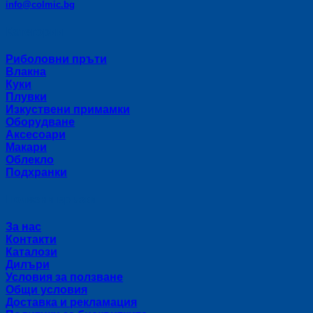
info@colmic.bg
Категории
Риболовни пръти
Влакна
Куки
Плувки
Изкуствени примамки
Оборудване
Аксесоари
Макари
Облекло
Подхранки
Полезни връзки
За нас
Контакти
Каталози
Дилъри
Условия за ползване
Общи условия
Доставка и рекламация