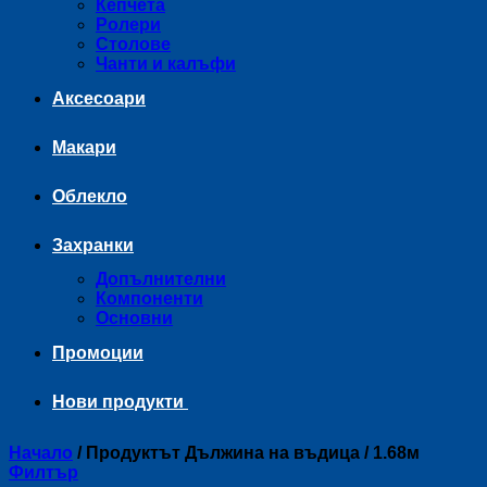
Кепчета
Ролери
Столове
Чанти и калъфи
Аксесоари
Макари
Облекло
Захранки
Допълнителни
Компоненти
Основни
Промоции
Нови продукти
Начало
/
Продуктът Дължина на въдица
/
1.68м
Филтър