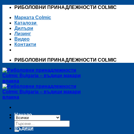
Skip
РИБОЛОВНИ ПРИНАДЛЕЖНОСТИ COLMIC
to
Марката Colmic
content
Каталози
Дилъри
Лизинг
Видео
Контакти
РИБОЛОВНИ ПРИНАДЛЕЖНОСТИ COLMIC
Начало
Търсене
за:
Въдици