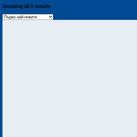
Sorted
Showing all 2 results
by
latest