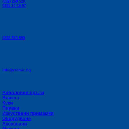
(032) 260 520
0885 14 15 97
Телефон за консултации:
0888 520 590
E-mail:
info@colmic.bg
Категории
Риболовни пръти
Влакна
Куки
Плувки
Изкуствени примамки
Оборудване
Аксесоари
Макари