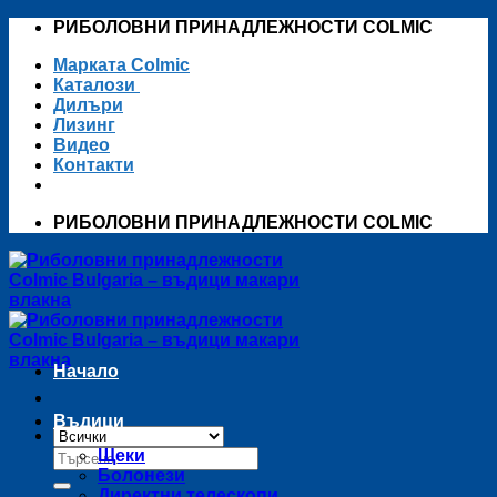
Skip
РИБОЛОВНИ ПРИНАДЛЕЖНОСТИ COLMIC
to
Марката Colmic
content
Каталози
Дилъри
Лизинг
Видео
Контакти
РИБОЛОВНИ ПРИНАДЛЕЖНОСТИ COLMIC
Начало
Въдици
Търсене
Щеки
за:
Болонези
Директни телескопи