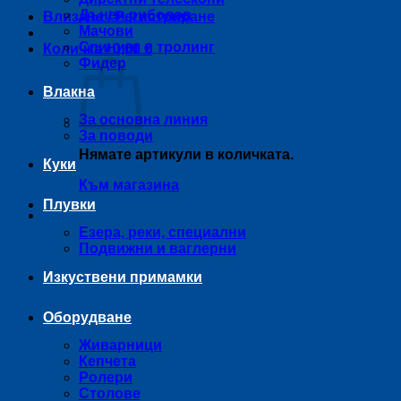
Дънен риболов
Влизане / Регистриране
Мачови
Спининг и тролинг
Количка /
0,00
€
Фидер
Влакна
За основна линия
За поводи
Нямате артикули в количката.
Куки
Към магазина
Плувки
Езера, реки, специални
Подвижни и ваглерни
Изкуствени примамки
Оборудване
Живарници
Кепчета
Ролери
Столове