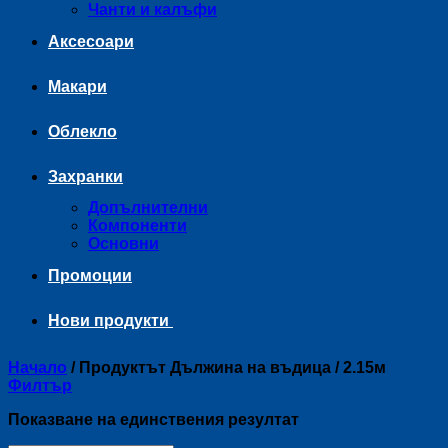
Чанти и калъфи
Аксесоари
Макари
Облекло
Захранки
Допълнителни
Компоненти
Основни
Промоции
Нови продукти
Начало
/
Продуктът Дължина на въдица
/
2.15м
Филтър
Показване на единствения резултат