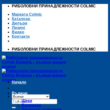
Skip
РИБОЛОВНИ ПРИНАДЛЕЖНОСТИ COLMIC
to
Марката Colmic
content
Каталози
Дилъри
Лизинг
Видео
Контакти
РИБОЛОВНИ ПРИНАДЛЕЖНОСТИ COLMIC
Начало
Въдици
Търсене
Щеки
за:
Болонези
Директни телескопи