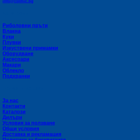
info@colmic.bg
Категории
Риболовни пръти
Влакна
Куки
Плувки
Изкуствени примамки
Оборудване
Аксесоари
Макари
Облекло
Подхранки
Полезни връзки
За нас
Контакти
Каталози
Дилъри
Условия за ползване
Общи условия
Доставка и рекламация
Политики за бисквитките