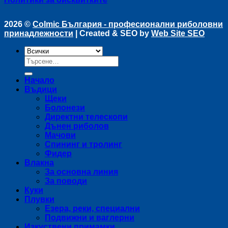
2026 ©
Colmic България - професионални риболовни
принадлежности
| Created & SEO by
Web Site SEO
Търсене
за:
Начало
Въдици
Щеки
Болонези
Директни телескопи
Дънен риболов
Мачови
Спининг и тролинг
Фидер
Влакна
За основна линия
За поводи
Куки
Плувки
Езера, реки, специални
Подвижни и ваглерни
Изкуствени примамки