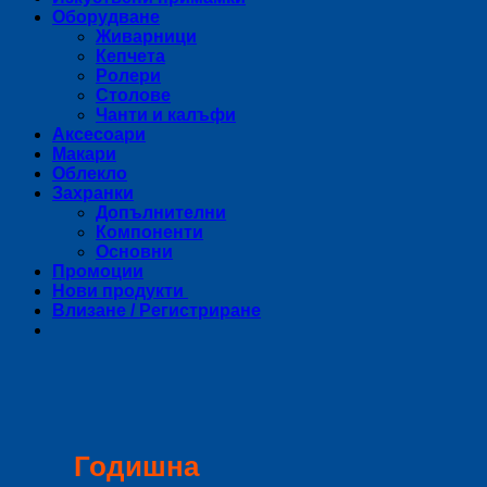
Оборудване
Живарници
Кепчета
Ролери
Столове
Чанти и калъфи
Аксесоари
Макари
Облекло
Захранки
Допълнителни
Компоненти
Основни
Промоции
Нови продукти
Влизане / Регистриране
Годишна