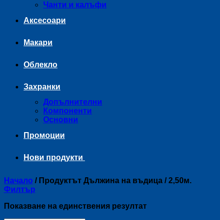
Чанти и калъфи
Аксесоари
Макари
Облекло
Захранки
Допълнителни
Компоненти
Основни
Промоции
Нови продукти
Начало
/
Продуктът Дължина на въдица
/
2,50м.
Филтър
Показване на единствения резултат