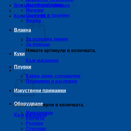
Дънен риболов
Влизане / Регистриране
Мачови
Спининг и тролинг
Количка /
0,00
€
Фидер
Влакна
За основна линия
За поводи
Нямате артикули в количката.
Куки
Към магазина
Плувки
Количка
Езера, реки, специални
Подвижни и ваглерни
Изкуствени примамки
Оборудване
Нямате артикули в количката.
Живарници
Към магазина
Кепчета
Ролери
Столове