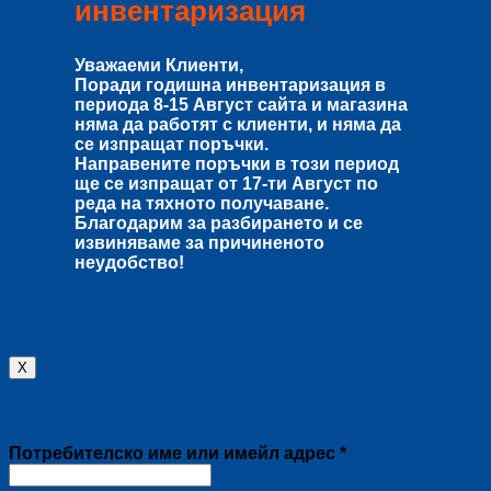
инвентаризация
Уважаеми Клиенти,
Поради годишна инвентаризация в
периода
8-15 Август
сайта и магазина
няма да работят с клиенти, и няма да
се изпращат поръчки.
Направените поръчки в този период
ще се изпращат от
17-ти Август
по
реда на тяхното получаване.
Благодарим за разбирането и се
извиняваме за причиненото
неудобство!
X
Влизане
Задължително
Потребителско име или имейл адрес
*