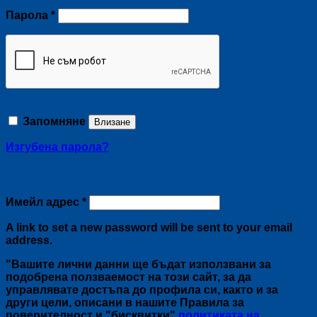
Задължително
Парола
*
Запомняне
Влизане
Изгубена парола?
Регистриране
Задължително
Имейл адрес
*
A link to set a new password will be sent to your email
address.
"Вашите лични данни ще бъдат използвани за
подобрена ползваемост на този сайт, за да
управлявате достъпа до профила си, както и за
други цели, описани в нашите Правила за
поверителност и "бисквитки"
политиката на