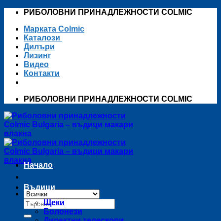
Skip
РИБОЛОВНИ ПРИНАДЛЕЖНОСТИ COLMIC
to
Марката Colmic
content
Каталози
Дилъри
Лизинг
Видео
Контакти
РИБОЛОВНИ ПРИНАДЛЕЖНОСТИ COLMIC
Начало
Въдици
Търсене
Щеки
за:
Болонези
Директни телескопи