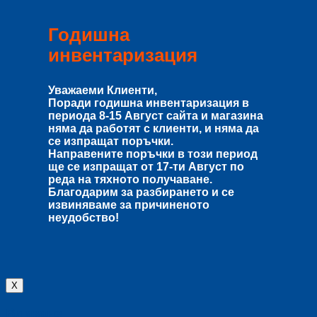
Годишна
инвентаризация
Уважаеми Клиенти,
Поради годишна инвентаризация в
периода
8-15 Август
сайта и магазина
няма да работят с клиенти, и няма да
се изпращат поръчки.
Направените поръчки в този период
ще се изпращат от
17-ти Август
по
реда на тяхното получаване.
Благодарим за разбирането и се
извиняваме за причиненото
неудобство!
X
Влизане