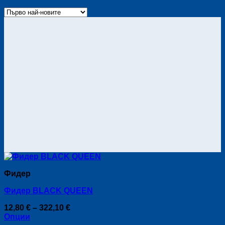
Фидер
Фидер BLACK QUEEN
Price
12,80
€
–
322,10
€
range:
Опции