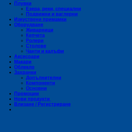
Плувки
Езера, реки, специални
Подвижни и ваглерни
Изкуствени примамки
Оборудване
Живарници
Кепчета
Ролери
Столове
Чанти и калъфи
Аксесоари
Макари
Облекло
Захранки
Допълнителни
Компоненти
Основни
Промоции
Нови продукти
Влизане / Регистриране