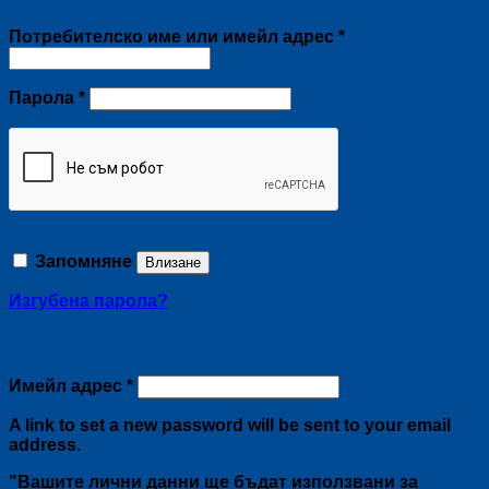
Задължително
Потребителско име или имейл адрес
*
Задължително
Парола
*
Запомняне
Влизане
Изгубена парола?
Регистриране
Задължително
Имейл адрес
*
A link to set a new password will be sent to your email
address.
"Вашите лични данни ще бъдат използвани за