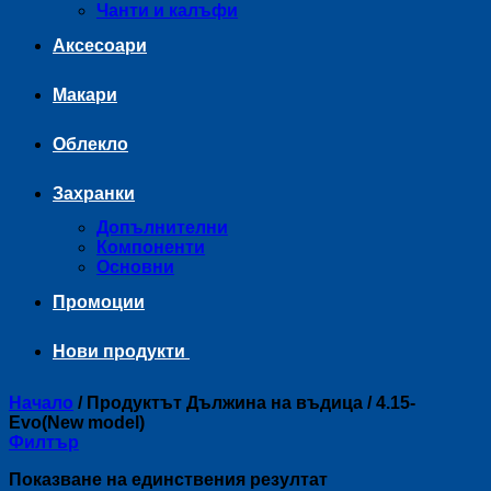
Чанти и калъфи
Аксесоари
Макари
Облекло
Захранки
Допълнителни
Компоненти
Основни
Промоции
Нови продукти
Начало
/
Продуктът Дължина на въдица
/
4.15-
Evo(New model)
Филтър
Показване на единствения резултат