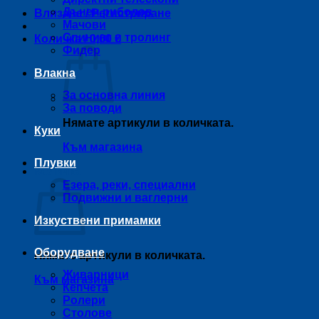
Дънен риболов
Влизане / Регистриране
Мачови
Спининг и тролинг
Количка /
0,00
€
Фидер
Влакна
За основна линия
За поводи
Нямате артикули в количката.
Куки
Към магазина
Плувки
Количка
Езера, реки, специални
Подвижни и ваглерни
Изкуствени примамки
Оборудване
Нямате артикули в количката.
Живарници
Към магазина
Кепчета
Ролери
Столове