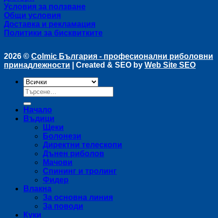
Условия за ползване
Общи условия
Доставка и рекламация
Политики за бисквитките
2026 ©
Colmic България - професионални риболовни
принадлежности
| Created & SEO by
Web Site SEO
Търсене
за:
Начало
Въдици
Щеки
Болонези
Директни телескопи
Дънен риболов
Мачови
Спининг и тролинг
Фидер
Влакна
За основна линия
За поводи
Куки