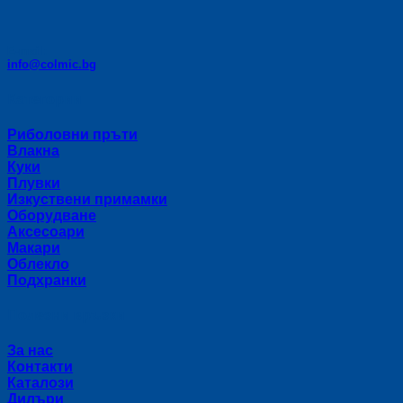
E-mail:
info@colmic.bg
Категории
Риболовни пръти
Влакна
Куки
Плувки
Изкуствени примамки
Оборудване
Аксесоари
Макари
Облекло
Подхранки
Полезни връзки
За нас
Контакти
Каталози
Дилъри