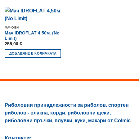
product
has
has
multiple
multiple
variants.
variants.
The
МАЧОВИ
The
options
Мач IDROFLAT 4,50м. (No
options
Limit)
may
may
255,00
€
be
be
chosen
ДОБАВЯНЕ В КОЛИЧКАТА
chosen
on
on
the
the
product
product
page
page
Риболовни принадлежности за риболов, спортен
риболов - влакна, корди, риболовни щеки,
риболовни пръчки, плувки, куки, макари от Colmic.
Контакти: