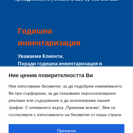
Годишна
инвентаризация
Уважаеми Клиенти,
Поради годишна инвентаризация в
периода
8-15 Август
сайта и магазина
Ние ценим поверителността Ви
няма да работят с клиенти, и няма да се
изпращат поръчки.
Ние използваме бисквитки, за да подобрим изживяването
Ви при сърфиране, за да показваме персонализирани
Направените поръчки в този период ще
реклами или съдържание и да анализираме нашия
се изпращат от
17-ти Август
по реда на
трафик. С кликването върху „Приемам всички“, Вие се
тяхното получаване.
съгласявате с използването на бисквитки от наша страна.
Благодарим за разбирането и се
извиняваме за причиненото
неудобство!
Приемам