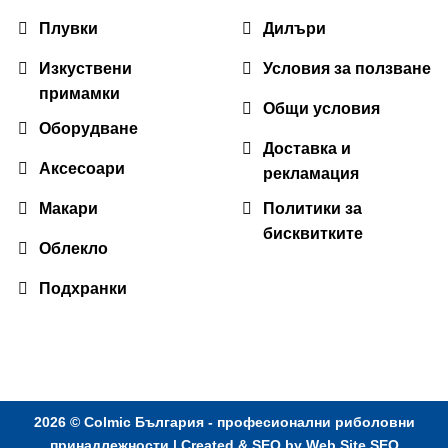
Плувки
Дилъри
Изкуствени
Условия за ползване
примамки
Общи условия
Оборудване
Доставка и
Аксесоари
рекламация
Макари
Политики за
бисквитките
Облекло
Подхранки
2026 ©
Colmic България - професионални риболовни
принадлежности
| Created & SEO by
Web Site SEO