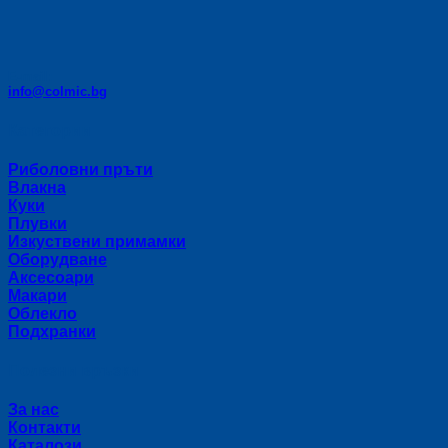
E-mail:
info@colmic.bg
Категории
Риболовни пръти
Влакна
Куки
Плувки
Изкуствени примамки
Оборудване
Аксесоари
Макари
Облекло
Подхранки
Полезни връзки
За нас
Контакти
Каталози