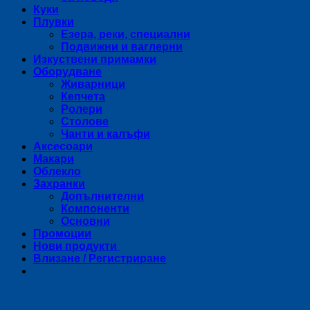
Куки
Плувки
Езера, реки, специални
Подвижни и ваглерни
Изкуствени примамки
Оборудване
Живарници
Кепчета
Ролери
Столове
Чанти и калъфи
Аксесоари
Макари
Облекло
Захранки
Допълнителни
Компоненти
Основни
Промоции
Нови продукти
Влизане / Регистриране