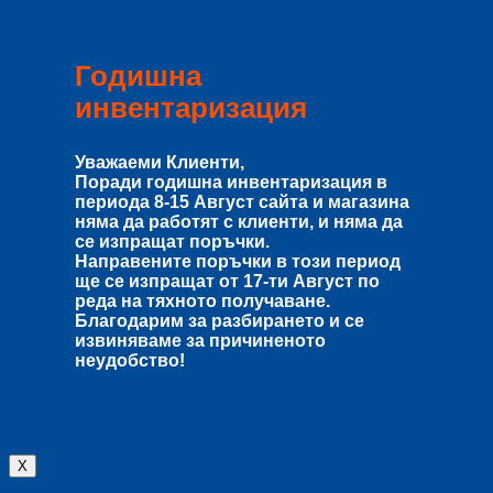
Годишна
инвентаризация
Уважаеми Клиенти,
Поради годишна инвентаризация в
периода
8-15 Август
сайта и магазина
няма да работят с клиенти, и няма да
се изпращат поръчки.
Направените поръчки в този период
ще се изпращат от
17-ти Август
по
реда на тяхното получаване.
Благодарим за разбирането и се
извиняваме за причиненото
неудобство!
X