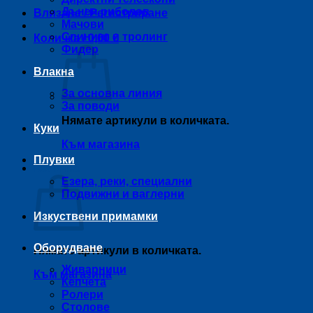
Дънен риболов
Влизане / Регистриране
Мачови
Спининг и тролинг
Количка /
0,00
€
Фидер
Влакна
За основна линия
За поводи
Нямате артикули в количката.
Куки
Към магазина
Плувки
Количка
Езера, реки, специални
Подвижни и ваглерни
Изкуствени примамки
Оборудване
Нямате артикули в количката.
Живарници
Към магазина
Кепчета
Ролери
Столове