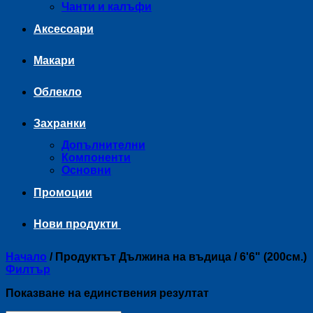
Чанти и калъфи
Аксесоари
Макари
Облекло
Захранки
Допълнителни
Компоненти
Основни
Промоции
Нови продукти
Начало
/
Продуктът Дължина на въдица
/
6'6" (200см.)
Филтър
Показване на единствения резултат