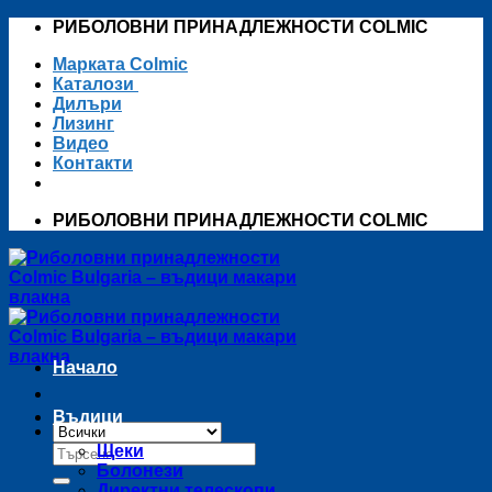
Skip
РИБОЛОВНИ ПРИНАДЛЕЖНОСТИ COLMIC
to
Марката Colmic
content
Каталози
Дилъри
Лизинг
Видео
Контакти
РИБОЛОВНИ ПРИНАДЛЕЖНОСТИ COLMIC
Начало
Въдици
Търсене
Щеки
за:
Болонези
Директни телескопи