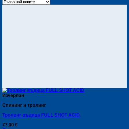
Изчерпан
Спининг и тролинг
Тролинг въдица FULL SHOT ACID
77,00
€