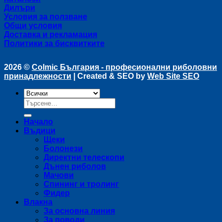
Дилъри
Условия за ползване
Общи условия
Доставка и рекламация
Политики за бисквитките
2026 ©
Colmic България - професионални риболовни
принадлежности
| Created & SEO by
Web Site SEO
Търсене
за:
Начало
Въдици
Щеки
Болонези
Директни телескопи
Дънен риболов
Мачови
Спининг и тролинг
Фидер
Влакна
За основна линия
За поводи