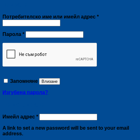
Влизане
Задължително
Потребителско име или имейл адрес
*
Задължително
Парола
*
Запомняне
Влизане
Изгубена парола?
Регистриране
Задължително
Имейл адрес
*
A link to set a new password will be sent to your email
address.